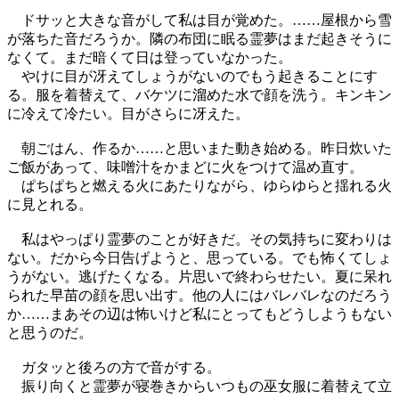
ドサッと大きな音がして私は目が覚めた。……屋根から雪
が落ちた音だろうか。隣の布団に眠る霊夢はまだ起きそうに
なくて。まだ暗くて日は登っていなかった。
やけに目が冴えてしょうがないのでもう起きることにす
る。服を着替えて、バケツに溜めた水で顔を洗う。キンキン
に冷えて冷たい。目がさらに冴えた。
朝ごはん、作るか……と思いまた動き始める。昨日炊いた
ご飯があって、味噌汁をかまどに火をつけて温め直す。
ぱちぱちと燃える火にあたりながら、ゆらゆらと揺れる火
に見とれる。
私はやっぱり霊夢のことが好きだ。その気持ちに変わりは
ない。だから今日告げようと、思っている。でも怖くてしょ
うがない。逃げたくなる。片思いで終わらせたい。夏に呆れ
られた早苗の顔を思い出す。他の人にはバレバレなのだろう
か……まあその辺は怖いけど私にとってもどうしようもない
と思うのだ。
ガタッと後ろの方で音がする。
振り向くと霊夢が寝巻きからいつもの巫女服に着替えて立