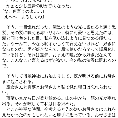
｢ううん。かわいいなって｣
かぁと少し霊夢の顔が赤くなった。
｢な、何言うのよ……｣
｢えへへ、よろしくね｣
そう、一目惚れだった。漆黒のような光に当たると輝く黒
髪、その髪に映える赤いリボン。特に可愛いと思えたのは、
髪と同じ色をした目。私を吸い込むように見つめる瞳だっ
た。なーんて、今なら恥ずかしくて言えないけれど、好きに
なったのだ。黒が好きなんて、魔法使いだろ？って誤魔化し
ているけど、それは霊夢、おまえの瞳だから好きだなんて
な。こんなこと言えるはずがない。今の私の沽券に関わるの
で。
そうして博麗神社にお泊まりして、夜が明ける前にお母さ
まに起こされる。
巫女さんと霊夢とお母さまと私で見た朝日は忘れられな
い。
薄暗い空から日が登り始める。山の中から一筋の光が零れ
出る。それが眩しくて私は目を細めた。
どこか神聖な時間。今考えると先の短いお母さまはこれを
見たかったのかもしれないと勝手に思っている。お母さまは