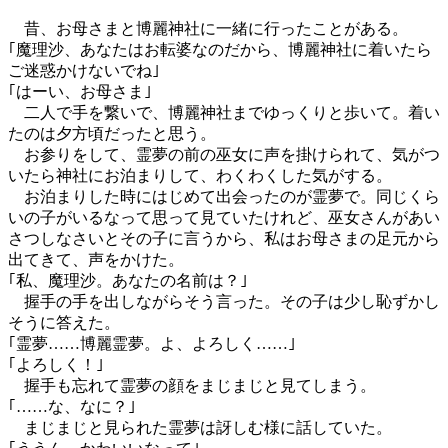
昔、お母さまと博麗神社に一緒に行ったことがある。
｢魔理沙、あなたはお転婆なのだから、博麗神社に着いたら
ご迷惑かけないでね｣
｢はーい、お母さま｣
二人で手を繋いで、博麗神社までゆっくりと歩いて。着い
たのは夕方頃だったと思う。
お参りをして、霊夢の前の巫女に声を掛けられて、気がつ
いたら神社にお泊まりして、わくわくした気がする。
お泊まりした時にはじめて出会ったのが霊夢で。同じくら
いの子がいるなって思って見ていたけれど、巫女さんがあい
さつしなさいとその子に言うから、私はお母さまの足元から
出てきて、声をかけた。
｢私、魔理沙。あなたの名前は？｣
握手の手を出しながらそう言った。その子は少し恥ずかし
そうに答えた。
｢霊夢……博麗霊夢。よ、よろしく……｣
｢よろしく！｣
握手も忘れて霊夢の顔をまじまじと見てしまう。
｢……な、なに？｣
まじまじと見られた霊夢は訝しむ様に話していた。