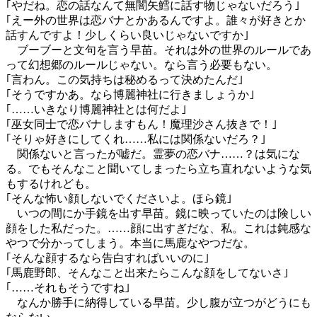
｢やだね。恋の話なんて無闇矢鱈に話す物じゃないだろう｣
｢えー外の世界は恋バナとかあるんですよ。誰々が好きとか
話すんですよ！少しくらい良いじゃないですか｣
ブーブーと文句を言う早苗。それは外の世界のルールであ
って幻想郷のルールじゃない。なら言う必要もない。
｢言わん。この気持ちは秘めるって決めたんだ｣
｢そうですかあ。なら博麗神社に行きましょうか｣
｢……いきなり博麗神社とは何だよ｣
｢巫女同士で恋バナしますもん！魔理沙さん抜きで！｣
｢そりゃ好きにしてくれ……私には関係ないだろ？｣
関係ないと言ったが嘘だ。霊夢の恋バナ……？は気にな
る。でもそんなこと聞いてしまったら立ち直れないような気
もするけれども。
｢そんな怖い顔しないでくださいよ。ほら鏡｣
いつの間にか手鏡を出す早苗。鏡に映っていたのは険しい
顔をした私だった。……顔に出すぎだな、私。これは鈍感な
やつで分かってしまう。本当に馬鹿なやつだな。
｢そんな顔するなら告白すればいいのに｣
｢馬鹿野郎、そんなこと出来たらこんな顔をしてないさ｣
｢……それもそうですね｣
なんか勝手に納得している早苗。少し腹が立つがどうにも