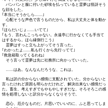
パンパンと服に付いた砂埃を払っていると霊夢は怪訝そう
な顔をした。
｢本当にそうかしら……｣
心配そうな声色で言うものだから、私は大丈夫と体を動か
す。
｢ほらだいじょ……いてて｣
｢もう、言わんこっちゃない。永遠亭に行かなくても手当て
はするから。ほら縁側行こう｣
霊夢はすっと立ち上がってそう言った。
｢わかったよ……私も行くから先行ってて｣
｢救急箱取ってくるわね｣
そう言って霊夢は先に社務所に向かっていった。
……はあ。なんなんだろうな、これは。
私は訳の分からない感情に支配されていた。分からないと
言ったけれど原因も明らかだけれど、解決出来ない感情だっ
た。畜生、考えすぎでもやもやしすぎだな。そろそろこの感
情を処理しないと訳分からなくなりそうで。
恋心、厄介なものだ。片思いでいいのに、ふと思ってしま