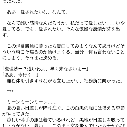
ったんだ。
ああ、愛されたいな、なんて。
なんて酷い感情なんだろうか。私だって愛したい……いや
愛してる。でも、愛されたい。そんな傲慢な感情が芽を出
す。
この弾幕勝負に勝ったら告白してみようなんて思うけどそ
ういう時こそ焦るのか負けまくる。当分、何も言わないこと
にしよう。そうまた決める。
｢魔理沙ー？遅いわよ、早く来なさいよー｣
｢ああ、今行く！｣
痛む体を引きずりながら立ち上がり、社務所に向かった。
***
ミーンミーンミーン……
夏の暑い日差しが降り注ぐ。この白黒の服には堪える季節
がやってきた。
涼しい薄手の服は着ているけれど、黒地が日差しを吸って
しょうがない。暑い……このまま空を飛んでいたら干からび