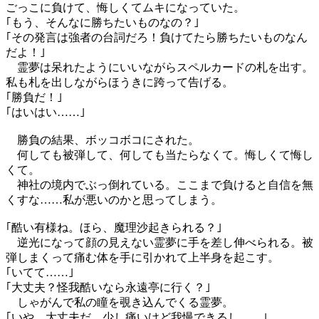
ごっこに負けて、悔しくてムキになっていた。
｢もう、そんなに勝ちたいものなの？｣
｢その発言は強者の台詞だろ！負けてたら勝ちたいものなん
だよ！｣
霊夢は呆れたようにいいながらスペルカードの札を出す。
私も札を出しながらほうきに跨って告げる。
｢勝負だ！｣
｢はいはい……｣
勝負の結果、ボッコボコにされた。
何しても被弾して、何しても当たらなくて。悔しくて悔し
くて。
神社の境内でぶっ倒れている。ここまで負けると自信を無
くすな……私が悪いのかと思ってしまう。
｢酷い有様ね。ほら、魔理沙起きられる？｣
逆光になって顔の見えない霊夢に手を差し伸べられる。被
弾しまくって痛む体を手に引かれて上半身を起こす。
｢いてて……｣
｢大丈夫？怪我酷いなら永遠亭に行く？｣
しゃがんで私の瞳を覗き込んでくる霊夢。
｢いや、大丈夫だ。少し痛いけど我慢できるし……｣