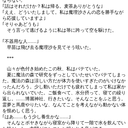
ならない。
｢話はそれだけか？私は帰る。麦茶ありがとうな｣
｢ええ、どういたしまして。私は魔理沙さんの恋を勝手なが
ら応援していますよ｣
｢そりゃあどうも｣
そう言って逃げるように私は箒に跨って空を駆けた。
｢不器用な人……｣
早苗は飛び去る魔理沙を見てそう呟いた。
***
山々が色付き始めたこの秋、私はバテていた。
夏に魔法の森で研究をずっとしていたせいでバテてしまっ
た。魔法の森は涼しい方だが体力を使いすぎたのがいけなか
ったんだろう。少し動いただけでも疲れてしまって私は家か
ら出られないでいた。ご飯食べて、水分摂って、寝ての繰り
返し。……博麗神社、行きたいな。そんなことをふと思う。
霊夢と馬鹿やりたいな、なんてことを考えながら動かない体
を恨めしく思う。
｢はあ……もう少し養生かな……｣
そんなとボヤきながら寝室から降りて一階で水を飲んでい