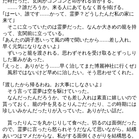
た時だった。玄関がコンコンと叩かれる音がする。
……？誰だろうか。来る人にあてもなく首を傾げる。
｢はーい、誰です……かって、霊夢？どうしたんだ私の家に
来て｣
そこに立っていたのは霊夢だった。なんか大きめの籠を持
って、玄関前に立っている。
｢あんたの調子悪いって風の噂で聞いたから……差し入れ。
早く元気になりなさいよ｣
ずいっと籠を渡される。思わずそれを受け取るとずっしり
した重みがあった。
｢えっと、ありがとう……早く治してまた博麗神社に行くぜ｣
風邪ではないけど早めに治したい。そう思わせてくれた。
｢渡したから帰るわね。お大事にしなさいよ｣
そう言って霊夢は空を駆けていった。
なんだったんだろうか。でも差し入れは素直に嬉しいので
貰っておく。籠の中を見るとりんごだったり、この時期には
珍しいみかんだったりが入っていた。ありがたい話だ。
貰ったりんごを丸かじりして食べた。切るのは面倒だった
ので。霊夢に言ったら怒られそうだなんて思いながら。結構
あいつはマメだからな。私がする面倒くさがりを結構怒る。