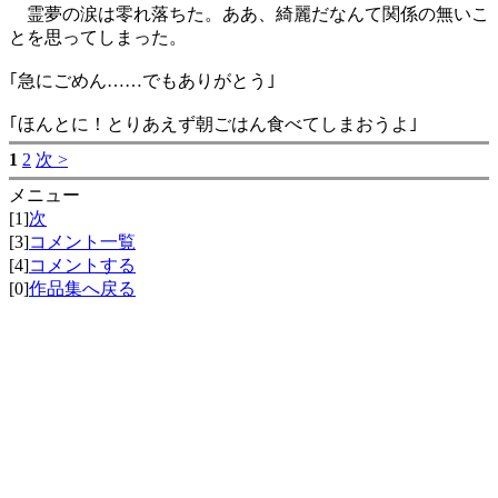
霊夢の涙は零れ落ちた。ああ、綺麗だなんて関係の無いこ
とを思ってしまった。
｢急にごめん……でもありがとう｣
｢ほんとに！とりあえず朝ごはん食べてしまおうよ｣
1
2
次 >
メニュー
[1]
次
[3]
コメント一覧
[4]
コメントする
[0]
作品集へ戻る