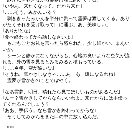
｢いやあ、来たくなって。だから来た｣
｢……そう。みかんいる？｣
剥ききったみかんを半分に割って霊夢は渡してくる。あり
がたくそれを受け取って口に運ぶ。あ、美味しい。
｢ありがとな｣
｢食べ終わってから話しなさいよ｣
もごもごとお礼を言ったら怒られた。少し細かい。まあい
いか。
シーンと静かになりながらも、心地の良いような空気が流
れる。外の雪を見るとみるみると積もっている。
｢……今年、雪が酷いな｣
｢そうね。雪かきしなきゃ……あーあ、嫌になるわね｣
霊夢が雪かきのことでぼやく。
｢なあ霊夢、明日、晴れたら見てほしいものがあるんだ｣
｢んー？雪かきしてからならいいわよ。来たからには手伝っ
てくれるんでしょう？｣
｢ああ、手伝う。なら雪かき終わってからな｣
そうしてみかんをまた口の中に放り込んだ。
***