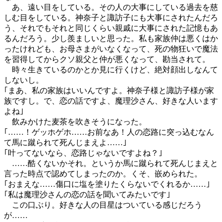
あ、遠い目をしている。その人の大事にしている過去を慈
しむ目をしている。神奈子と諏訪子にも大事にされたんだろ
う、それでもそれと同じくらい親戚に大事にされた記憶もあ
るんだろう。少し羨ましいと思った。私も家族仲は悪くはか
ったけれども、お母さまがいなくなって、死の物狂いで魔法
を習得してからクソ親父と仲が悪くなって、勘当されて。
時々生きているのかとか見に行くけど、絶対顔出しなんて
しないし。
｢まあ、私の家族はいいんですよ。神奈子様と諏訪子様が家
族ですし。で、恋の話ですよ、魔理沙さん、好きな人います
よね｣
飲みかけた麦茶を吹きそうになった。
｢……！ゲッホゲホ……お前なあ！人の恋路に突っ込むなん
て馬に蹴られて死んじまえよ……｣
｢叶ってないなら、恋路じゃないですよね？｣
……酷くないかそれ。というか馬に蹴られて死んじまえと
言った時点で認めてしまったのか。くそ、嵌められた。
｢おまえな……傷口に塩を塗りたくらないでくれるか……｣
｢私は魔理沙さんの恋の話を聞いてみたいです｣
この口ぶり。好きな人の目星はついている感じだろう
が……