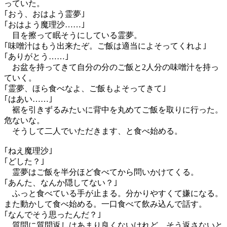
っていた。
｢おう、おはよう霊夢｣
｢おはよう魔理沙……｣
目を擦って眠そうにしている霊夢。
｢味噌汁はもう出来たぞ。ご飯は適当によそってくれよ｣
｢ありがとう……｣
お盆を持ってきて自分の分のご飯と2人分の味噌汁を持っ
ていく。
｢霊夢、ほら食べなよ、ご飯もよそってきて｣
｢はあい……｣
裾を引きずるみたいに背中を丸めてご飯を取りに行った。
危ないな。
そうして二人でいただきます、と食べ始める。
｢ねえ魔理沙｣
｢どした？｣
霊夢はご飯を半分ほど食べてから問いかけてくる。
｢あんた、なんか隠してない？｣
ふっと食べている手が止まる。分かりやすくて嫌になる。
また動かして食べ始める。一口食べて飲み込んで話す。
｢なんでそう思ったんだ？｣
質問に質問返しはあまり良くないけれど。そう返さないと