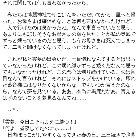
それに関しては何も言わなかったから。
私たちは博麗神社で朝ごはんをいただいてから、里へと帰
った。お母さまは確信的なことは何も言わなかったけれど、
二人で行けたのは良かったね、なんて事言っていたと思う。
あまりにも悲しそうなお母さまの顔を見たことが私の奥底で
ずっと燻っているのだと思う。もうお母さまは死んでしまっ
て、二度と聞けなくなってしまったけれど。
これが私と霊夢の出会いだ。一目惚れなんてするとは思っ
ていなかったけれど。この腐れ縁がずっと続くだなんて思っ
てもいなかったけれど。この恋心は燻り続けている。恋は盲
目なんて言うけれど、それにはストップをかけている。壊れ
た蓄音機にはなりたくないからな。でもいつか言えたのな
ら。なんて夢を見ている。ああ、本当に馬鹿だなあ。言える
はずのないことを夢見るなんてね……
～*～
｢霊夢、今日こそおまえに勝つ！｣
｢何よ、昼寝してたのにぃ……｣
日向ぼっこがしやすくなってきた春の日。三日続きで弾幕