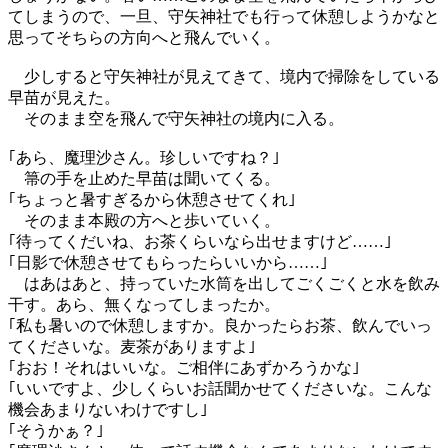
てしまうので、一旦、守矢神社でも行って休憩しようかなと
思ってそちらの方向へと飛んでいく。
少しすると守矢神社が見えてきて、境内で掃除をしている
早苗が見えた。
そのまま空を飛んで守矢神社の境内に入る。
｢あら、魔理沙さん。珍しいですね？｣
箒の手を止めた早苗は聞いてくる。
｢ちょっと暑すぎるから休憩させてくれ｣
そのまま本殿の方へと歩いていく。
｢待ってくだいね、お茶くらいなら出せますけど……｣
｢日影で休憩させてもらったらいいから……｣
はあはあと、持っていた水筒を出してごくごくと水を飲み
干す。あら、無くなってしまったか。
｢私も暑いので休憩しますか。良かったらお茶、飲んでいっ
てくださいな。麦茶がありますよ｣
｢おお！それはいいな。ご相伴にあずかろうかな｣
｢いいですよ、少しくらいお話聞かせてくださいな。こんな
機会あまりないわけですし｣
｢そうかぁ？｣