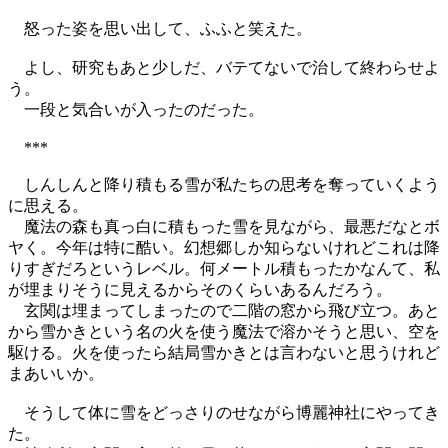
怒った姿を思い出して、ふふと笑えた。
よし、研究もあと少しだ、バテてないで治して終わらせよ
う。
一段と気合いが入ったのだった。
***
しんしんと降り積もる雪が私たちの思考を奪っていくよう
に思える。
魔法の森も真っ白に積もった雪を見ながら、最悪だなとボ
ヤく。今年は特に酷い。幻想郷しか知らないけれどこれは降
りすぎだろというレベル。何メートル積もったかなんて、私
が埋まりそうに見えるからそのくらいあるんだろう。
玄関は埋まってしまったので二階の窓から飛び立つ。あと
から雪かきという名の火を使う魔法で溶かそうと思い、空を
駆ける。火を使ったら結局雪かきとは言わないと思うけれど
まあいいか。
そうして体に雪をどっさりのせながら博麗神社にやってき
た。