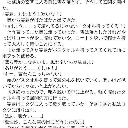
社務所の玄関に入る前に雪を落とす。そうして玄関を開け
た。
｢霊夢、おはよう！寒いな！｣
奥から霊夢がばたばたと出てきた。
｢おはよう……って濡れてるじゃない！タオル持ってくる！｣
そう言ってまた奥に走っていった。雪は落としたけれどや
っぱりコートが少し濡れて寒いや。コートを脱いで帽子を持
って大人しく待つことにする。
また走ってきた霊夢がバスタオルを持ってきてくれて頭に
ボフッと被せる。
｢ほら乾かしなさいよ。風邪引いちゃ駄目よ｣
｢ありがとう……くしゅ！｣
｢もー、言わんこっちゃない｣
頭のバスタオルを使って髪の毛を拭いていく。寒いけど拭
いてからじゃないと上がれない。
拭き終わったので、靴を脱いで中に上がる。軽く濡れたタ
オルを持って居間の方に行った。
霊夢はコタツに入って暖を取っていた。そさくさと私はコ
タツに潜り込む。
｢はあ、暖かい……｣
｢魔理沙、こんな雪の日にどうしたのよ｣
みかんを剥きながら霊夢は私に聞いてくる。