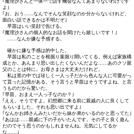
｢魔理沙さんと一体一で話す機会なんてあまりないわけです
よ｣
｢お、おう……なんでそんな笑顔なのか分からないけれど、
面白い話できるかは不明だぞ｣
早苗はいい笑顔で告げる。
｢魔理沙さんの個人的なお話を聞けたら嬉しいです！｣
……なんか嫌な予感する。
確かに嫌な予感は的中した。
早苗は私のことを根掘り葉掘り聞いてくる。例えば家族構
成とか。あんまり思い出したくないんだよな……あのクソ親
父のことは特に。お母さまは大丈夫だけれど。
私は里の中では珍しく一人っ子だから色んな人に可愛がっ
て貰った記憶がある。そう言うと早苗はそうですよね、と言
うものだから驚いた。
｢早苗、おまえ一人っ子なのか？｣
｢ええ。そうですよ。幻想郷に来る前に親戚の人に良くして
もらいました。それも思い出ですよ｣
｢なんかお姉さんみたいだから妹か弟かいるのかと思ってた｣
｢あはは……親戚に下の子がいたんです。その子と良く遊ん
だのでそう思うのかもしれませんね。元気にしてるか
な……｣