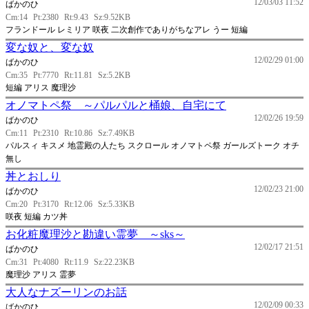
12/03/03 11:52
ばかのひ
Cm:14
Pt:2380
Rt:9.43
Sz:9.52KB
フランドール レミリア 咲夜 二次創作でありがちなアレ うー 短編
変な奴と、変な奴
12/02/29 01:00
ばかのひ
Cm:35
Pt:7770
Rt:11.81
Sz:5.2KB
短編 アリス 魔理沙
オノマトペ祭 ～パルパルと桶娘、自宅にて
12/02/26 19:59
ばかのひ
Cm:11
Pt:2310
Rt:10.86
Sz:7.49KB
パルスィ キスメ 地霊殿の人たち スクロール オノマトペ祭 ガールズトーク オチ
無し
丼とおしり
12/02/23 21:00
ばかのひ
Cm:20
Pt:3170
Rt:12.06
Sz:5.33KB
咲夜 短編 カツ丼
お化粧魔理沙と勘違い霊夢 ～sks～
12/02/17 21:51
ばかのひ
Cm:31
Pt:4080
Rt:11.9
Sz:22.23KB
魔理沙 アリス 霊夢
大人なナズーリンのお話
12/02/09 00:33
ばかのひ