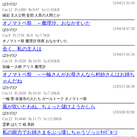
12/04/21 01:10
ばかのひ
Cm:12
Pt:2490
Rt:9.67
Sz:11.01KB
縁起 主人公勢 妄想 人里の人間とか
オノマトペ祭 ～魔理沙、おなかすいた
12/04/18 07:28
ばかのひ
Cm:9
Pt:1730
Rt:9
Sz:7.7KB
オノマトペ祭 魔理沙 咲夜 おなかすいた
全く、私の主人は
12/04/11 01:34
ばかのひ
Cm:19
Pt:4520
Rt:10.95
Sz:8.85KB
短編 一人称 アリス 魔理沙
オノマトペ祭 ～一輪さんがお母さんなら村紗さんはお姉ち
ゃんだね
12/03/21 00:38
ばかのひ
Cm:11
Pt:2630
Rt:10.41
Sz:7.26KB
一輪 聖 命蓮寺の人たち ガールトーク オノマトペ祭
風が吹いたわね、ちょっと儲けようかしら
12/03/08 02:00
ばかのひ
Cm:22
Pt:4440
Rt:11.75
Sz:13.28KB
霊夢 はたて 椛 美鈴
私の能力でお姉さまをぶっ壊しちゃうゾっ☆ｷｬﾋﾟﾙｰﾝ