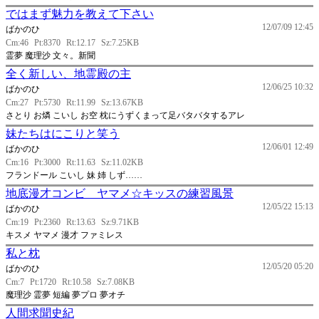
ではまず魅力を教えて下さい
12/07/09 12:45
ばかのひ
Cm:46
Pt:8370
Rt:12.17
Sz:7.25KB
霊夢 魔理沙 文々。新聞
全く新しい、地霊殿の主
12/06/25 10:32
ばかのひ
Cm:27
Pt:5730
Rt:11.99
Sz:13.67KB
さとり お燐 こいし お空 枕にうずくまって足バタバタするアレ
妹たちはにこりと笑う
12/06/01 12:49
ばかのひ
Cm:16
Pt:3000
Rt:11.63
Sz:11.02KB
フランドール こいし 妹 姉 しず……
地底漫才コンビ ヤマメ☆キッスの練習風景
12/05/22 15:13
ばかのひ
Cm:19
Pt:2360
Rt:13.63
Sz:9.71KB
キスメ ヤマメ 漫才 ファミレス
私と枕
12/05/20 05:20
ばかのひ
Cm:7
Pt:1720
Rt:10.58
Sz:7.08KB
魔理沙 霊夢 短編 夢プロ 夢オチ
人間求聞史紀