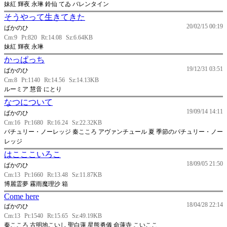
妹紅 輝夜 永琳 鈴仙 てゐ バレンタイン
そうやって生きてきた
20/02/15 00:19
ばかのひ
Cm:9
Pt:820
Rt:14.08
Sz:6.64KB
妹紅 輝夜 永琳
かっぱっち
19/12/31 03:51
ばかのひ
Cm:8
Pt:1140
Rt:14.56
Sz:14.13KB
ルーミア 慧音 にとり
なつについて
19/09/14 14:11
ばかのひ
Cm:16
Pt:1680
Rt:16.24
Sz:22.32KB
パチュリー・ノーレッジ 秦こころ アヴァンチュール 夏 季節のパチュリー・ノー
レッジ
はこここいろこ
18/09/05 21:50
ばかのひ
Cm:13
Pt:1660
Rt:13.48
Sz:11.87KB
博麗霊夢 霧雨魔理沙 箱
Come here
18/04/28 22:14
ばかのひ
Cm:13
Pt:1540
Rt:15.65
Sz:49.19KB
秦こころ 古明地こいし 聖白蓮 星熊勇儀 命蓮寺 こいここ