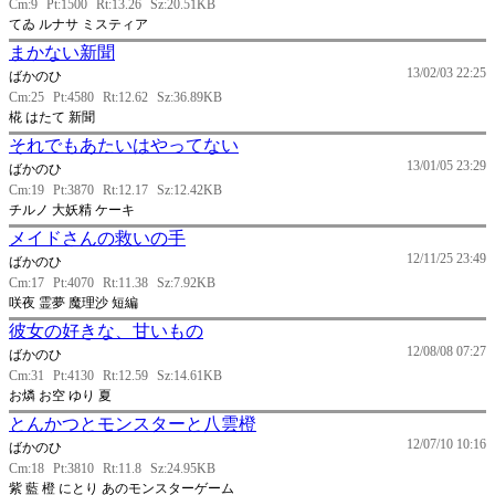
Cm:9
Pt:1500
Rt:13.26
Sz:20.51KB
てゐ ルナサ ミスティア
まかない新聞
13/02/03 22:25
ばかのひ
Cm:25
Pt:4580
Rt:12.62
Sz:36.89KB
椛 はたて 新聞
それでもあたいはやってない
13/01/05 23:29
ばかのひ
Cm:19
Pt:3870
Rt:12.17
Sz:12.42KB
チルノ 大妖精 ケーキ
メイドさんの救いの手
12/11/25 23:49
ばかのひ
Cm:17
Pt:4070
Rt:11.38
Sz:7.92KB
咲夜 霊夢 魔理沙 短編
彼女の好きな、甘いもの
12/08/08 07:27
ばかのひ
Cm:31
Pt:4130
Rt:12.59
Sz:14.61KB
お燐 お空 ゆり 夏
とんかつとモンスターと八雲橙
12/07/10 10:16
ばかのひ
Cm:18
Pt:3810
Rt:11.8
Sz:24.95KB
紫 藍 橙 にとり あのモンスターゲーム