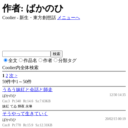
作者: ばかのひ
Coolier - 新生・東方創想話
メニューへ
全文
作品名
作者
分類タグ
Coolier内全体検索
1
2
次 >
59件中1～50件
うるう妹紅と会話と師走
12/30 14:35
ばかのひ
Cm:3
Pt:340
Rt:14.6
Sz:7.63KB
妹紅 てゐ 輝夜 永琳
そうやって生きていく
20/02/15 00:19
ばかのひ
Cm:8
Pt:770
Rt:15.9
Sz:12.31KB