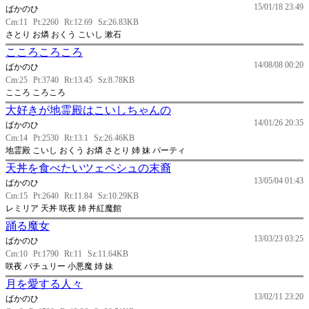
15/01/18 23:49
ばかのひ
Cm:11
Pt:2260
Rt:12.69
Sz:26.83KB
さとり お燐 おくう こいし 漱石
こころころころ
14/08/08 00:20
ばかのひ
Cm:25
Pt:3740
Rt:13.45
Sz:8.78KB
こころ ころころ
大好きが地霊殿はこいしちゃんの
14/01/26 20:35
ばかのひ
Cm:14
Pt:2530
Rt:13.1
Sz:26.46KB
地霊殿 こいし おくう お燐 さとり 姉 妹 パーティ
天丼を食べたいツェペシュの末裔
13/05/04 01:43
ばかのひ
Cm:15
Pt:2640
Rt:11.84
Sz:10.29KB
レミリア 天丼 咲夜 姉 丼紅魔館
踊る魔女
13/03/23 03:25
ばかのひ
Cm:10
Pt:1790
Rt:11
Sz:11.64KB
咲夜 パチュリー 小悪魔 姉 妹
月を愛する人々
13/02/11 23:20
ばかのひ