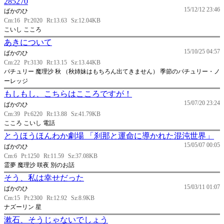
285270
15/12/12 23:46
ばかのひ
Cm:16
Pt:2020
Rt:13.63
Sz:12.04KB
こいし こころ
あきについて
15/10/25 04:57
ばかのひ
Cm:22
Pt:3130
Rt:13.15
Sz:13.44KB
パチュリー 魔理沙 秋 （秋姉妹はもちろん出てきません） 季節のパチュリー・ノ
ーレッジ
もしもし、こちらはこころですが！
15/07/20 23:24
ばかのひ
Cm:39
Pt:6220
Rt:13.88
Sz:41.79KB
こころ こいし 電話
とうほうほんわか劇場 「刹那と運命に導かれた混沌世界」
15/05/07 00:05
ばかのひ
Cm:6
Pt:1250
Rt:11.59
Sz:37.08KB
霊夢 魔理沙 咲夜 別のお話
そう、私は幸せだった
15/03/11 01:07
ばかのひ
Cm:15
Pt:2300
Rt:12.92
Sz:8.9KB
ナズーリン 星
漱石、そうじゃないでしょう