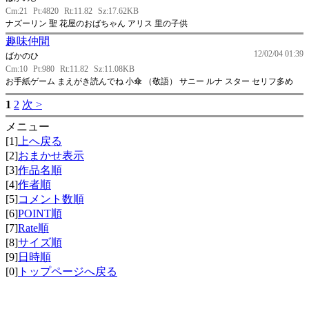
Cm:21
Pt:4820
Rt:11.82
Sz:17.62KB
ナズーリン 聖 花屋のおばちゃん アリス 里の子供
趣味仲間
12/02/04 01:39
ばかのひ
Cm:10
Pt:980
Rt:11.82
Sz:11.08KB
お手紙ゲーム まえがき読んでね 小傘 （敬語） サニー ルナ スター セリフ多め
1
2
次 >
メニュー
[1]
上へ戻る
[2]
おまかせ表示
[3]
作品名順
[4]
作者順
[5]
コメント数順
[6]
POINT順
[7]
Rate順
[8]
サイズ順
[9]
日時順
[0]
トップページへ戻る