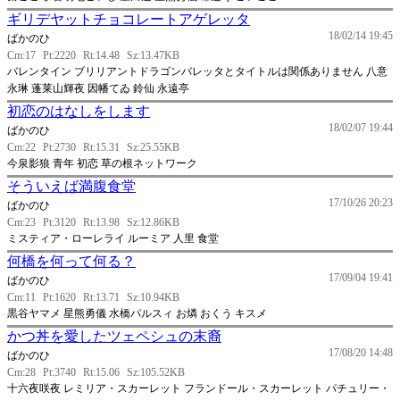
ギリデヤットチョコレートアゲレッタ
18/02/14 19:45
ばかのひ
Cm:17
Pt:2220
Rt:14.48
Sz:13.47KB
バレンタイン ブリリアントドラゴンバレッタとタイトルは関係ありません 八意
永琳 蓬莱山輝夜 因幡てゐ 鈴仙 永遠亭
初恋のはなしをします
18/02/07 19:44
ばかのひ
Cm:22
Pt:2730
Rt:15.31
Sz:25.55KB
今泉影狼 青年 初恋 草の根ネットワーク
そういえば満腹食堂
17/10/26 20:23
ばかのひ
Cm:23
Pt:3120
Rt:13.98
Sz:12.86KB
ミスティア・ローレライ ルーミア 人里 食堂
何橋を何って何る？
17/09/04 19:41
ばかのひ
Cm:11
Pt:1620
Rt:13.71
Sz:10.94KB
黒谷ヤマメ 星熊勇儀 水橋パルスィ お燐 おくう キスメ
かつ丼を愛したツェペシュの末裔
17/08/20 14:48
ばかのひ
Cm:28
Pt:3740
Rt:15.06
Sz:105.52KB
十六夜咲夜 レミリア・スカーレット フランドール・スカーレット パチュリー・