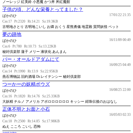
ノーレッジ 紅美鈴 小悪魔 かつ丼 丼紅魔館
子供の頃、どんな栄養とってました？
17/01/22 21:35
ばかのひ
Cm:17
Pt:2320
Rt:14.21
Sz:19.3KB
古明地さとり 古明地こいし お燐 おくう 星熊勇儀 地霊殿 質問妖怪 ペット
夢の跡地
16/11/09 00:49
ばかのひ
Cm:6
Pt:780
Rt:10.73
Sz:13.22KB
秘封倶楽部 蓮子 メリー 液状化 あんまん
バー・オールドアダムにて
16/09/25 04:49
ばかのひ
Cm:14
Pt:1990
Rt:13.9
Sz:22.95KB
燕石博物誌 旧約酒場 Dr.レイテンシー 秘封倶楽部
つーかーの妖精ボウズ
16/08/25 22:00
ばかのひ
Cm:16
Pt:1820
Rt:14.76
Sz:25.33KB
大妖精 チルノ アメリカ アポロロロロロロ キッシー 紺珠伝後のおはなし
正体不明とお面と小石
16/05/03 02:33
ばかのひ
Cm:18
Pt:2500
Rt:14.85
Sz:17.98KB
ぬえ こころ こいし 恐怖