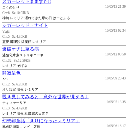
スカーレットまますた!!
10/05/13 21:39
こうのとり
Cm:8
Sz:10.05KB
神綺 レミリア 遅れてきた母の日 はーとふる
シガーレッド・ナイト
10/05/13 02:34
Vizjii
Cm:5
Sz:4.35KB
霊夢 魔理沙 紅魔館 レミリア
爆破オチに至る病
10/05/12 00:50
過酸化水素ストリキニーネ
Cm:32
Sz:12.59KB
レミリア そげぶ
静寂呈色
10/05/09 20:43
223
Cm:2
Sz:6.26KB
オリ設定 咲夜 レミリア
覗き見してみると、意外な世界が見えるよ
10/05/07 13:35
ティファーリア
Cm:3
Sz:4.42KB
レミリア 咲夜 紅魔館の日常？
幻想郷童話「きりになったレミリア」
10/05/06 16:17
拠点防衛型コンビニ店員