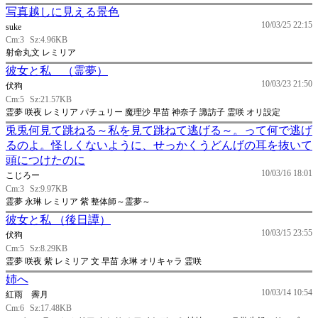
写真越しに見える景色
10/03/25 22:15
suke
Cm:3
Sz:4.96KB
射命丸文 レミリア
彼女と私 （霊夢）
10/03/23 21:50
伏狗
Cm:5
Sz:21.57KB
霊夢 咲夜 レミリア パチュリー 魔理沙 早苗 神奈子 諏訪子 霊咲 オリ設定
兎兎何見て跳ねる～私を見て跳ねて逃げる～。って何で逃げ
るのよ。怪しくないように、せっかくうどんげの耳を抜いて
頭につけたのに
10/03/16 18:01
こじろー
Cm:3
Sz:9.97KB
霊夢 永琳 レミリア 紫 整体師～霊夢～
彼女と私 （後日譚）
10/03/15 23:55
伏狗
Cm:5
Sz:8.29KB
霊夢 咲夜 紫 レミリア 文 早苗 永琳 オリキャラ 霊咲
姉へ
10/03/14 10:54
紅雨 霽月
Cm:6
Sz:17.48KB