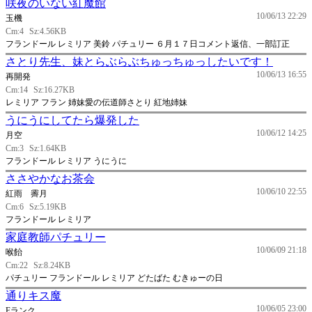
咲夜のいない紅魔館
10/06/13 22:29
玉機
Cm:4
Sz:4.56KB
フランドール レミリア 美鈴 パチュリー ６月１７日コメント返信、一部訂正
さとり先生、妹とらぶらぶちゅっちゅっしたいです！
10/06/13 16:55
再開発
Cm:14
Sz:16.27KB
レミリア フラン 姉妹愛の伝道師さとり 紅地姉妹
うにうにしてたら爆発した
10/06/12 14:25
月空
Cm:3
Sz:1.64KB
フランドール レミリア うにうに
ささやかなお茶会
10/06/10 22:55
紅雨 霽月
Cm:6
Sz:5.19KB
フランドール レミリア
家庭教師パチュリー
10/06/09 21:18
喉飴
Cm:22
Sz:8.24KB
パチュリー フランドール レミリア どたばた むきゅーの日
通りキス魔
10/06/05 23:00
Fランク