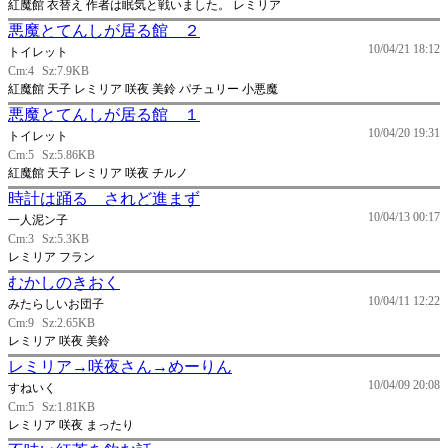
紅魔館 衣替え 作者は眠気と戦いました。 レミリア
悪魔とてんしが居る館 ２
10/04/21 18:12
トイレット
Cm:4
Sz:7.9KB
紅魔館 天子 レミリア 咲夜 美鈴 パチュリー 小悪魔
悪魔とてんしが居る館 １
10/04/20 19:31
トイレット
Cm:5
Sz:5.86KB
紅魔館 天子 レミリア 咲夜 チルノ
時計は踊る されど進まず
10/04/13 00:17
一人泥ン子
Cm:3
Sz:5.3KB
レミリア フラン
むかしのきおく
10/04/11 12:22
みたらしいお団子
Cm:9
Sz:2.65KB
レミリア 咲夜 美鈴
レミリア→咲夜さん→めーりん
10/04/09 20:08
すねいく
Cm:5
Sz:1.81KB
レミリア 咲夜 まったり