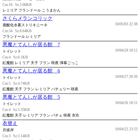
Cm:16
Sz:3.06KB
レミリア フランドール こうまかん
さくらメランコリック
10/05/03 22:38
過酸化水素ストリキニーネ
Cm:34
Sz:8.64KB
フランドール レミリア
悪魔とてんしが居る館 7
10/04/29 18:12
トイレット
Cm:4
Sz:6.1KB
紅魔館 レミリア 天子 フラン 咲夜 弾幕ごっこ
悪魔とてんしが居る館 6
10/04/27 20:50
トイレット
Cm:5
Sz:4.74KB
紅魔館 天子 フラン レミリア パチュリー 咲夜
悪魔とてんしが居る館 5
10/04/26 18:51
トイレット
Cm:4
Sz:5.35KB
紅魔館 天子 レミリア フラン パチェ 咲夜 衣玖
衣替え
10/04/22 23:53
月彼岸
Cm:3
Sz:3.14KB