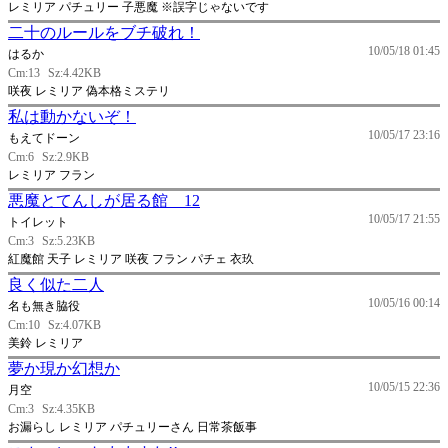
レミリア パチュリー 子悪魔 ※誤字じゃないです
二十のルールをブチ破れ！
10/05/18 01:45
はるか
Cm:13
Sz:4.42KB
咲夜 レミリア 偽本格ミステリ
私は動かないぞ！
10/05/17 23:16
もえてドーン
Cm:6
Sz:2.9KB
レミリア フラン
悪魔とてんしが居る館 12
10/05/17 21:55
トイレット
Cm:3
Sz:5.23KB
紅魔館 天子 レミリア 咲夜 フラン パチェ 衣玖
良く似た二人
10/05/16 00:14
名も無き脇役
Cm:10
Sz:4.07KB
美鈴 レミリア
夢か現か幻想か
10/05/15 22:36
月空
Cm:3
Sz:4.35KB
お漏らし レミリア パチュリーさん 日常茶飯事