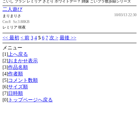
こいし フラン レミリア さとり ホワイトデー？ 姉妹 こいフラ散歩録シリーズ
二人遊び
10/03/13 22:30
まりまりさ
Cm:8
Sz:3.88KB
レミリア 咲夜
<< 最初
< 前
3
4
5
6
7
次 >
最後 >>
メニュー
[1]
上へ戻る
[2]
おまかせ表示
[3]
作品名順
[4]
作者順
[5]
コメント数順
[6]
サイズ順
[7]
日時順
[0]
トップページへ戻る