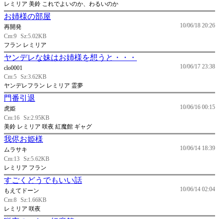
レミリア 美鈴 これでよいのか、わるいのか
お姉様の部屋
10/06/18 20:26
再開発
Cm:9
Sz:5.02KB
フラン レミリア
ヤンデレな妹はお姉様を想うと・・・
10/06/17 23:38
clo0001
Cm:5
Sz:3.62KB
ヤンデレフラン レミリア 霊夢
門番引退
10/06/16 00:15
虎姫
Cm:16
Sz:2.95KB
美鈴 レミリア 咲夜 紅魔館 ギャグ
我侭お姫様
10/06/14 18:39
ムラサキ
Cm:13
Sz:5.62KB
レミリア フラン
すごくどうでもいい話
10/06/14 02:04
もえてドーン
Cm:8
Sz:1.66KB
レミリア 咲夜