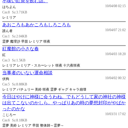
不味い紅茶を飲む話。
10/04/08 02:15
はちよん
Cm:8
Sz:3.71KB
レミリア
あおころもあかころもしろころも
10/04/07 21:02
誰ん者
Cm:1
Sz:2.04KB
霊夢 魔理沙 早苗 レミリア 咲夜
紅魔館の小さな春
10/04/03 18:20
紅
Cm:3
Sz:1.5KB
レミリア レミリア・スカーレット 咲夜 十六夜咲夜
当事者のいない運命相談
10/04/02 00:32
伏狗
Cm:5
Sz:8.88KB
レミリア パチュリー 美鈴 咲夜 霊夢 ギャグ キャラ崩壊
今日はやけに神様に会うわね。でもどうして家の神社の神様
は出てこないのかしら。やっぱりあの時の夢想封印がやばか
ったのかな
10/03/31 17:02
こじろー
Cm:6
Sz:8.18KB
霊夢 美鈴 レミリア 早苗 整体師～霊夢～