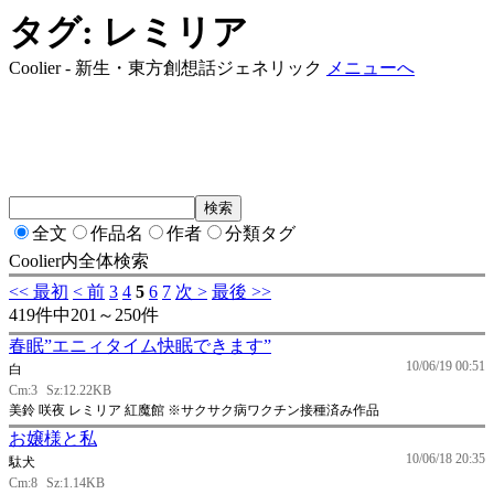
タグ: レミリア
Coolier - 新生・東方創想話ジェネリック
メニューへ
全文
作品名
作者
分類タグ
Coolier内全体検索
<< 最初
< 前
3
4
5
6
7
次 >
最後 >>
419件中201～250件
春眠”エニィタイム快眠できます”
10/06/19 00:51
白
Cm:3
Sz:12.22KB
美鈴 咲夜 レミリア 紅魔館 ※サクサク病ワクチン接種済み作品
お嬢様と私
10/06/18 20:35
駄犬
Cm:8
Sz:1.14KB