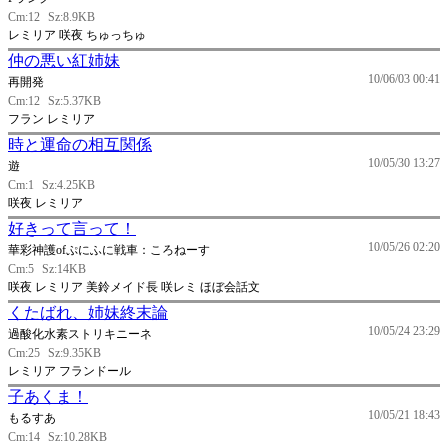
Cm:12
Sz:8.9KB
レミリア 咲夜 ちゅっちゅ
仲の悪い紅姉妹
10/06/03 00:41
再開発
Cm:12
Sz:5.37KB
フラン レミリア
時と運命の相互関係
10/05/30 13:27
遊
Cm:1
Sz:4.25KB
咲夜 レミリア
好きって言って！
10/05/26 02:20
華彩神護ofぷにふに戦車：ころねーす
Cm:5
Sz:14KB
咲夜 レミリア 美鈴メイド長 咲レミ ほぼ会話文
くたばれ、姉妹終末論
10/05/24 23:29
過酸化水素ストリキニーネ
Cm:25
Sz:9.35KB
レミリア フランドール
子あくま！
10/05/21 18:43
もるすあ
Cm:14
Sz:10.28KB