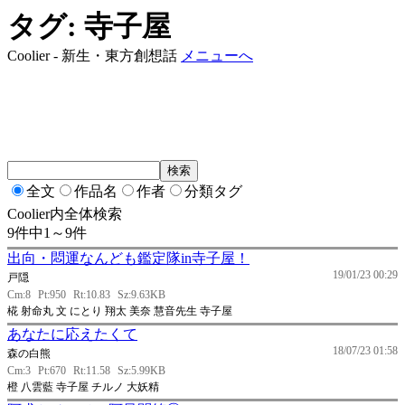
タグ: 寺子屋
Coolier - 新生・東方創想話
メニューへ
全文
作品名
作者
分類タグ
Coolier内全体検索
9件中1～9件
出向・悶運なんども鑑定隊in寺子屋！
19/01/23 00:29
戸隠
Cm:8
Pt:950
Rt:10.83
Sz:9.63KB
椛 射命丸 文 にとり 翔太 美奈 慧音先生 寺子屋
あなたに応えたくて
18/07/23 01:58
森の白熊
Cm:3
Pt:670
Rt:11.58
Sz:5.99KB
橙 八雲藍 寺子屋 チルノ 大妖精