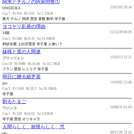
阿求とチルノの阿呆問答①
13/02/05 20:34
ONOZUKA
Cm:7
Pt:410
Rt:3.95
Sz:1.25KB
東方 チルノ 阿求 慧音 算数 数学 寺子屋
ヨコヤリ乱発の理由
12/12/29 00:29
14階
Cm:5
Pt:580
Rt:9.31
Sz:31.04KB
村紗水蜜 上白沢慧音 寺子屋 人食い？
妹様と里の人間達
11/03/13 21:21
ブリッツェン
Cm:10
Pt:3690
Rt:10.46
Sz:14.73KB
フラン 慧音 レミリア 寺子屋
明日に贈る紙芝居
11/03/02 23:49
pys
Cm:5
Pt:1160
Rt:10.3
Sz:10.18KB
寺子屋
割るたまご
10/08/31 01:43
ワジンコ
Cm:1
Pt:320
Rt:8.63
Sz:3.92KB
寺子屋 慧音 オリキャラ
人間らしく、妖怪らしく 弐
09/11/26 23:24
pys