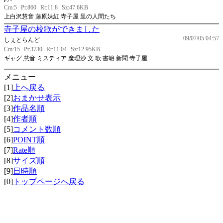
Cm:5
Pt:860
Rt:11.8
Sz:47.6KB
上白沢慧音 藤原妹紅 寺子屋 里の人間たち
寺子屋の校歌ができました
09/07/05 04:57
しぇとらんど
Cm:15
Pt:3730
Rt:11.04
Sz:12.95KB
ギャグ 慧音 ミスティア 魔理沙 文 歌 書籍 新聞 寺子屋
メニュー
[1]
上へ戻る
[2]
おまかせ表示
[3]
作品名順
[4]
作者順
[5]
コメント数順
[6]
POINT順
[7]
Rate順
[8]
サイズ順
[9]
日時順
[0]
トップページへ戻る