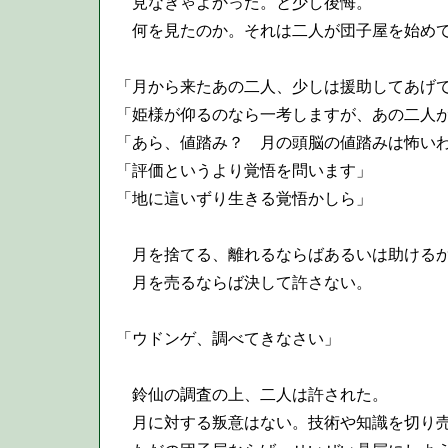
見なきゃよかった。と少し後悔。
何を見たのか。それは二人が団子屋を始めて
「月から来たあの二人、少しは援助してあげ
「姫様が仰るのなら一考しますが、あの二人
「あら、値踏み？ 月の頭脳の値踏みは怖い
「評価というより覚悟を問います」
「地に這いずり生きる覚悟かしら」
月を捨てる、離れるならばあるいは助ける
月を売るならば決して許さない。
「ウドンゲ、調べてきなさい」
鈴仙の調査の上、二人は許された。
月に対する叛意はない。技術や知識を切り売