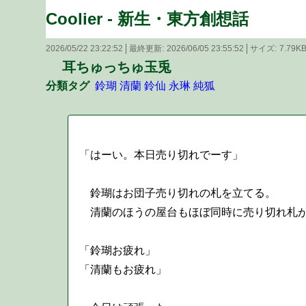
Coolier - 新生・東方創想話
2026/05/22 23:22:52
最終更新
2026/06/05 23:55:52
サイズ
7.79K
耳ちゅっちゅ玉兎
分類タグ
鈴瑚
清蘭
鈴仙
永琳
純狐
「はーい。本日売り切れでーす」
鈴瑚はお団子売り切れの札を立てる。
清蘭のほうの屋台もほぼ同時に売り切れ札
「鈴瑚お疲れ」
「清蘭もお疲れ」