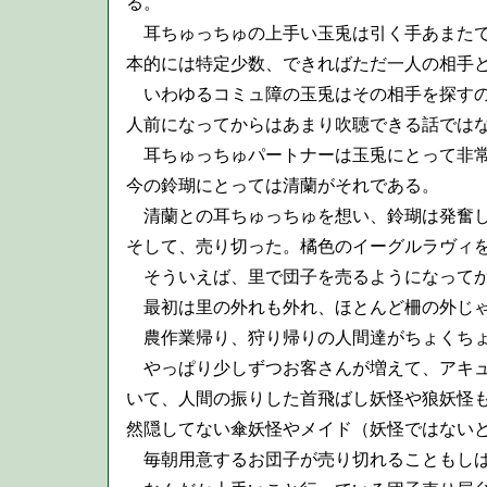
る。
耳ちゅっちゅの上手い玉兎は引く手あまたで
本的には特定少数、できればただ一人の相手
いわゆるコミュ障の玉兎はその相手を探すの
人前になってからはあまり吹聴できる話では
耳ちゅっちゅパートナーは玉兎にとって非常
今の鈴瑚にとっては清蘭がそれである。
清蘭との耳ちゅっちゅを想い、鈴瑚は発奮し
そして、売り切った。橘色のイーグルラヴィ
そういえば、里で団子を売るようになってか
最初は里の外れも外れ、ほとんど柵の外じゃ
農作業帰り、狩り帰りの人間達がちょくちょ
やっぱり少しずつお客さんが増えて、アキュ
いて、人間の振りした首飛ばし妖怪や狼妖怪
然隠してない傘妖怪やメイド（妖怪ではない
毎朝用意するお団子が売り切れることもしば