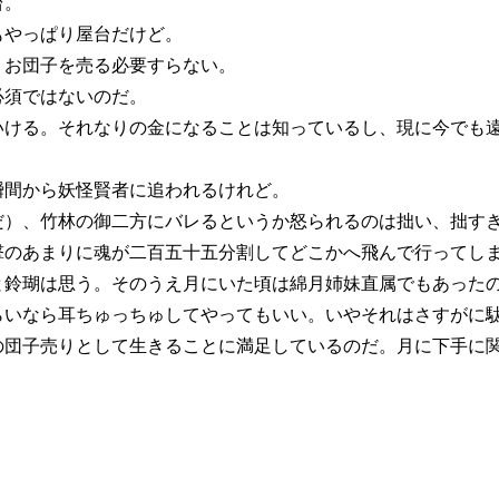
台。
やっぱり屋台だけど。
お団子を売る必要すらない。
須ではないのだ。
ける。それなりの金になることは知っているし、現に今でも遠
間から妖怪賢者に追われるけれど。
）、竹林の御二方にバレるというか怒られるのは拙い、拙すぎ
のあまりに魂が二百五十五分割してどこかへ飛んで行ってしま
鈴瑚は思う。そのうえ月にいた頃は綿月姉妹直属でもあったの
らいなら耳ちゅっちゅしてやってもいい。いやそれはさすがに
団子売りとして生きることに満足しているのだ。月に下手に関