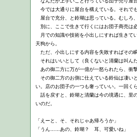
なんだか上手いこと行っている団子売り屋
今では大通りに屋台を構えている。それでも
屋台で充分、と鈴瑚は思っている。むしろ、
別に、ここで生きて行くにはお団子商売は必
月での知識や技術を小出しにすれば生きてい
天狗から。
ただ、小出しにする内容を失敗すればその瞬
それはいいとして（良くないと清蘭は叫んだ
あの御二方に万が一億が一怒られたら、衝撃
その御二方のお側に仕えている鈴仙は凄いと
い。店のお団子の一つも奢っていい。一回く
話を戻すと、鈴瑚と清蘭は今の境遇に、里の
いのだ。
「えーと、そ、それじゃあ帰ろうか」
「うん……あの、鈴瑚？ 耳、可愛いね」