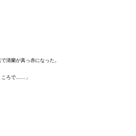
で清蘭が真っ赤になった。
ところで……」
」