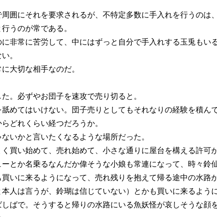
周囲にそれを要求されるが、不特定多数に手入れを行うのは、
と行うのが常である。
に非常に苦労して、中にはずっと自分で手入れする玉兎もいる
ない。
に大切な相手なのだ。
た。必ずやお団子を速攻で売り切ると。
を舐めてはいけない。団子売りとしてもそれなりの経験を積ん
らどれくらい経つだろうか。
ないかと言いたくなるような場所だった。
く買い始めて、売れ始めて、小さな通りに屋台を構える許可
ーとか名乗るなんだか偉そうな小娘も常連になって、時々鈴仙
も買いに来るようになって、売れ残りを抱えて帰る途中の水路
と本人は言うが、鈴瑚は信じていない）とかも買いに来るよう
しばで。そうすると帰りの水路にいる魚妖怪が哀しそうな顔