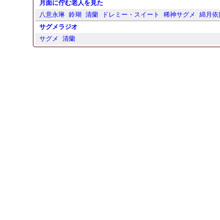
月面に佇む老人を見た
八意永琳
鈴瑚
清蘭
ドレミー・スイート
稀神サグメ
綿月依
サグメラジオ
サグメ
清蘭