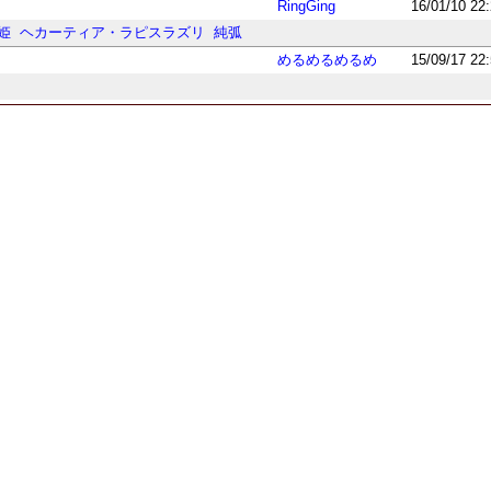
RingGing
16/01/10 22
姫
ヘカーティア・ラピスラズリ
純弧
めるめるめるめ
15/09/17 22