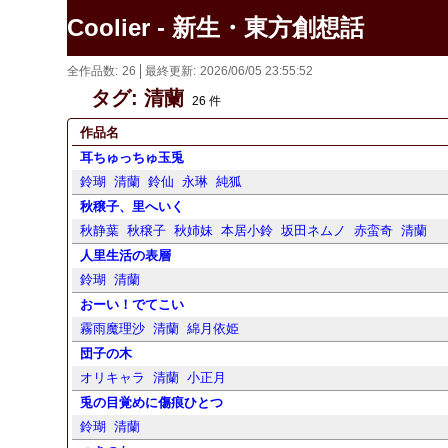
Coolier - 新生・東方創想話
全作品数
26
最終更新
2026/06/05 23:55:52
タグ: 清蘭
26 件
作品名
耳ちゅっちゅ玉兎
鈴瑚
清蘭
鈴仙
永琳
純狐
秋穣子、里へいく
秋静葉
秋穣子
秋姉妹
本居小鈴
坂田ネムノ
赤蛮奇
清蘭
人里生活の表層
鈴瑚
清蘭
おーい！でてこい
霧雨魔理沙
清蘭
綿月依姫
団子の木
オリキャラ
清蘭
小正月
兎の目覚めに傷痕ひとつ
鈴瑚
清蘭