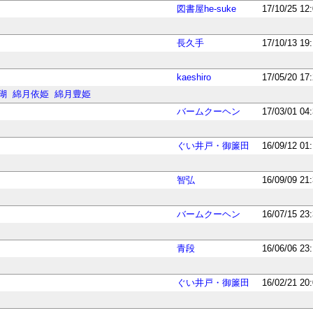
図書屋he-suke
17/10/25 12
長久手
17/10/13 19
kaeshiro
17/05/20 17
瑚
綿月依姫
綿月豊姫
バームクーヘン
17/03/01 04
ぐい井戸・御簾田
16/09/12 01
智弘
16/09/09 21
バームクーヘン
16/07/15 23
青段
16/06/06 23
ぐい井戸・御簾田
16/02/21 20