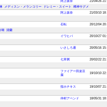
阿上坂奈
21/04/26 21
琳
メディスン・メランコリー
ドレミー・スイート
稀神サグメ
阿上坂奈
21/03/10 18
石転
20/12/04 20
鈴瑚
清蘭
イワヒバ
20/10/27 01
いさしろ通
20/05/16 15
七草粥
20/02/22 21
ファイアー田楽豆
19/10/10 22
腐
指ホチキス
19/10/07 21
仲村アペンド
18/05/31 18