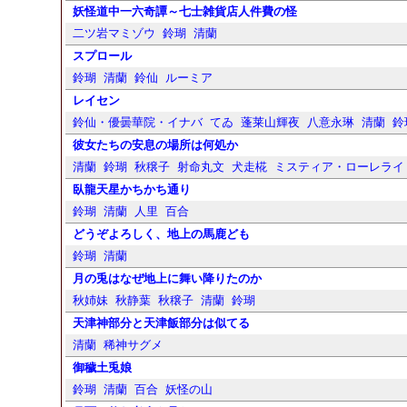
妖怪道中一六奇譚～七士雑貨店人件費の怪
二ツ岩マミゾウ
鈴瑚
清蘭
スプロール
鈴瑚
清蘭
鈴仙
ルーミア
レイセン
鈴仙・優曇華院・イナバ
てゐ
蓬莱山輝夜
八意永琳
清蘭
鈴
彼女たちの安息の場所は何処か
清蘭
鈴瑚
秋穣子
射命丸文
犬走椛
ミスティア・ローレライ
臥龍天星かちかち通り
鈴瑚
清蘭
人里
百合
どうぞよろしく、地上の馬鹿ども
鈴瑚
清蘭
月の兎はなぜ地上に舞い降りたのか
秋姉妹
秋静葉
秋穣子
清蘭
鈴瑚
天津神部分と天津飯部分は似てる
清蘭
稀神サグメ
御穢土兎娘
鈴瑚
清蘭
百合
妖怪の山