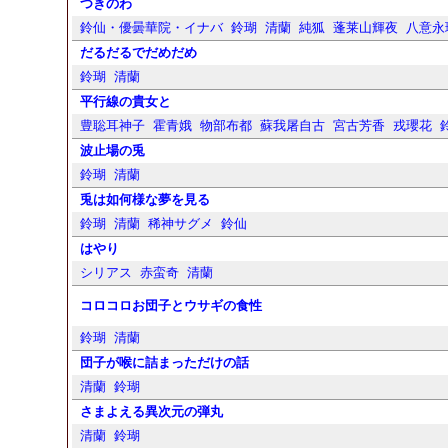
つきのわ
鈴仙・優曇華院・イナバ
鈴瑚
清蘭
純狐
蓬莱山輝夜
八意永
だるだるでだめだめ
鈴瑚
清蘭
平行線の貴女と
豊聡耳神子
霍青娥
物部布都
蘇我屠自古
宮古芳香
戎瓔花
波止場の兎
鈴瑚
清蘭
兎は如何様な夢を見る
鈴瑚
清蘭
稀神サグメ
鈴仙
はやり
シリアス
赤蛮奇
清蘭
コロコロお団子とウサギの食性
鈴瑚
清蘭
団子が喉に詰まっただけの話
清蘭
鈴瑚
さまよえる異次元の弾丸
清蘭
鈴瑚