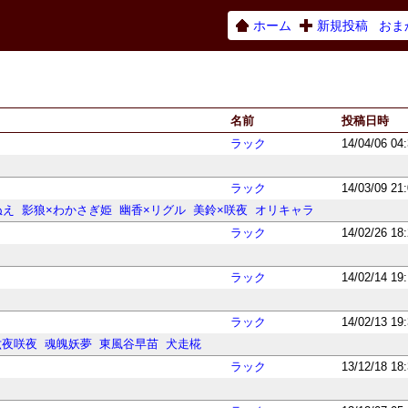
ホーム
新規投稿
おま
名前
投稿日時
ラック
14/04/06 04
ラック
14/03/09 21
ぬえ
影狼×わかさぎ姫
幽香×リグル
美鈴×咲夜
オリキャラ
ラック
14/02/26 18
ラック
14/02/14 19
ラック
14/02/13 19
六夜咲夜
魂魄妖夢
東風谷早苗
犬走椛
ラック
13/12/18 18