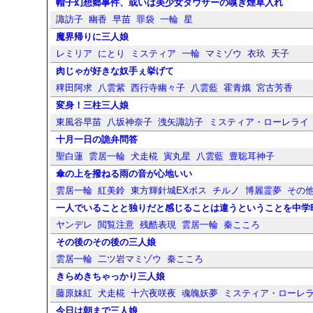
帽子幻想郷事件、或いは美少女ダウザーの嗅ぎ煙草入れ
諏訪子
幽香
早苗
罪袋
一輪
星
魔界帰りに三人娘
レミリア
にとり
ミスティア
一輪
マミゾウ
衣玖
天子
肉じゃが好きな奴手ぇ挙げて
稗田阿求
八雲紫
西行寺幽々子
八雲藍
霍青娥
宮古芳香
変身！三柱三人娘
東風谷早苗
八坂神奈子
洩矢諏訪子
ミスティア・ローレライ
十月一日の詭弁問答
聖白蓮
雲居一輪
犬走椛
寅丸星
八雲藍
豊聡耳神子
傘の上を撥ねる雨の音が心地いい
雲居一輪
紅美鈴
東方輝針城EXボス
チルノ
博麗霊夢
その
一人でいることと独りだと感じることは違うということを中学
ヤンデレ
閲覧注意
残酷表現
雲居一輪
秦こころ
その後のその後の三人娘
雲居一輪
二ツ岩マミゾウ
秦こころ
きらめきちゃっかり三人娘
藤原妹紅
犬走椛
十六夜咲夜
魂魄妖夢
ミスティア・ローレ
今日は朝まで三人娘