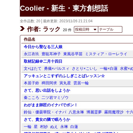
Coolier - 新生・東方創想話
全作品数
20
最終更新
2023/11/26 21:21:04
作者: ラック
投稿日時
テーブル
20 件
作品名
今日から聖なる三人娘
永江衣玖
豊聡耳神子
東風谷早苗
ミスティア・ローレライ
取材記録＠二月十四日
文×はたて
勇儀×パルスィ
さとり×こいし
一輪×白蓮
水蜜×
アッキュンとこすずのふしぎことばレッスン☆
本居子鈴
稗田阿求
寅丸星
雲居一輪
さて、思い出話をしようか
秦こころ
二ツ岩マミゾウ
わがまま師匠のイナバでポン！
鈴仙・優曇華院・イナバ
八意永琳
博麗霊夢
霧雨魔理沙
十
さて、貴女の隣で眠ろうか
一輪
星
村紗
ぬえ
永琳
白蓮