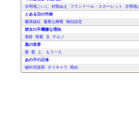
古明地こいし
封獣ぬえ
フランドール・スカーレット
古明地
とある日の竹林
藤原妹紅
蓬莱山輝夜
独自設定
彼女の不機嫌な理由
美鈴
咲夜
文
チルノ
黒の世界
紫
藍
と、もう一人
あの子の正体
秘封倶楽部
オリキャラ
暗め