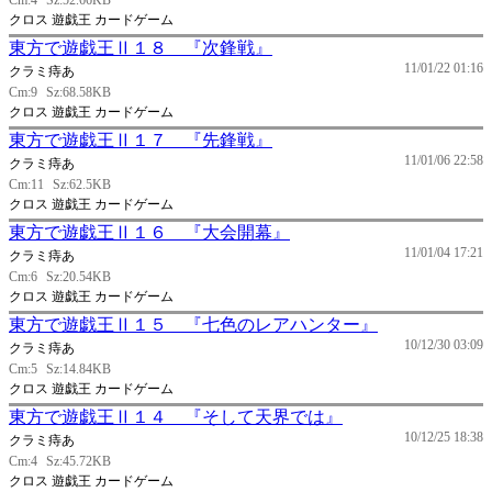
Cm:4
Sz:52.66KB
クロス 遊戯王 カードゲーム
東方で遊戯王Ⅱ１８ 『次鋒戦』
11/01/22 01:16
クラミ痔あ
Cm:9
Sz:68.58KB
クロス 遊戯王 カードゲーム
東方で遊戯王Ⅱ１７ 『先鋒戦』
11/01/06 22:58
クラミ痔あ
Cm:11
Sz:62.5KB
クロス 遊戯王 カードゲーム
東方で遊戯王Ⅱ１６ 『大会開幕』
11/01/04 17:21
クラミ痔あ
Cm:6
Sz:20.54KB
クロス 遊戯王 カードゲーム
東方で遊戯王Ⅱ１５ 『七色のレアハンター』
10/12/30 03:09
クラミ痔あ
Cm:5
Sz:14.84KB
クロス 遊戯王 カードゲーム
東方で遊戯王Ⅱ１４ 『そして天界では』
10/12/25 18:38
クラミ痔あ
Cm:4
Sz:45.72KB
クロス 遊戯王 カードゲーム