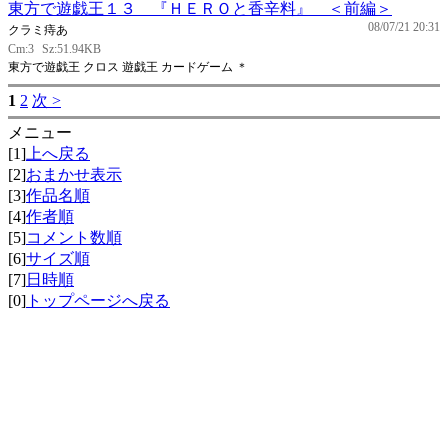
東方で遊戯王１３ 『ＨＥＲＯと香辛料』 ＜前編＞
08/07/21 20:31
クラミ痔あ
Cm:3
Sz:51.94KB
東方で遊戯王 クロス 遊戯王 カードゲーム ＊
1
2
次 >
メニュー
[1]
上へ戻る
[2]
おまかせ表示
[3]
作品名順
[4]
作者順
[5]
コメント数順
[6]
サイズ順
[7]
日時順
[0]
トップページへ戻る