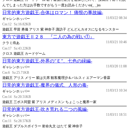
んでしまった方はお手数ですがもう一度お読みくださいm(_ _)m
日常的東方遊戯王-合体はロマン！ 痛恨の事故編-
11/03/22 08:34
ギャレンホッパー
Cm:12
Sz:16.82KB
遊戯王 早苗 勇儀 アリス 紫 神奈子 諏訪子 どんどんカオスになるモンスター
東方で遊戯王Ⅱ２８ 『二人の為の戦い①』
11/03/21 10:46
クラミ痔あ
Cm:17
Sz:43.22KB
クロス 遊戯王 カードゲーム
日常的東方遊戯王-外界の”Ｅ”、七色の緑編-
11/03/20 11:08
ギャレンホッパー
Cm:6
Sz:25.71KB
遊戯王 アリス メリー 紫は欠席 観客魔理沙＆パルスィ エアーマン香霖
日常的東方遊戯王-魔界の儀式、人形の毒-
11/03/13 10:34
ギャレンホッパー
Cm:14
Sz:20.51KB
遊戯王 三ボス同盟 紫 アリス メディスン ちょこっと魔界一家
日常的東方遊戯王-吹き荒れる二つの風編-
11/03/11 18:51
ギャレンホッパー
Cm:11
Sz:28.57KB
遊戯王 ダブルスポイラー 射命丸文 はたて 紫 神奈子