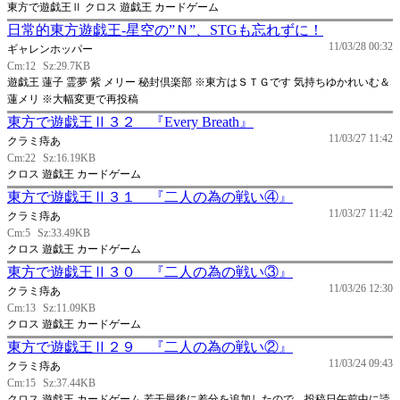
東方で遊戯王Ⅱ クロス 遊戯王 カードゲーム
日常的東方遊戯王-星空の”Ｎ”、STGも忘れずに！
11/03/28 00:32
ギャレンホッパー
Cm:12
Sz:29.7KB
遊戯王 蓮子 霊夢 紫 メリー 秘封倶楽部 ※東方はＳＴＧです 気持ちゆかれいむ＆
蓮メリ ※大幅変更で再投稿
東方で遊戯王Ⅱ３２ 『Every Breath』
11/03/27 11:42
クラミ痔あ
Cm:22
Sz:16.19KB
クロス 遊戯王 カードゲーム
東方で遊戯王Ⅱ３１ 『二人の為の戦い④』
11/03/27 11:42
クラミ痔あ
Cm:5
Sz:33.49KB
クロス 遊戯王 カードゲーム
東方で遊戯王Ⅱ３０ 『二人の為の戦い③』
11/03/26 12:30
クラミ痔あ
Cm:13
Sz:11.09KB
クロス 遊戯王 カードゲーム
東方で遊戯王Ⅱ２９ 『二人の為の戦い②』
11/03/24 09:43
クラミ痔あ
Cm:15
Sz:37.44KB
クロス 遊戯王 カードゲーム 若干最後に差分を追加したので、投稿日午前中に読