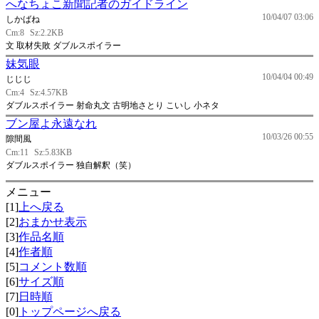
へなちょこ新聞記者のガイドライン
10/04/07 03:06
しかばね
Cm:8
Sz:2.2KB
文 取材失敗 ダブルスポイラー
妹気眼
10/04/04 00:49
じじじ
Cm:4
Sz:4.57KB
ダブルスポイラー 射命丸文 古明地さとり こいし 小ネタ
ブン屋よ永遠なれ
10/03/26 00:55
隙間風
Cm:11
Sz:5.83KB
ダブルスポイラー 独自解釈（笑）
メニュー
[1]
上へ戻る
[2]
おまかせ表示
[3]
作品名順
[4]
作者順
[5]
コメント数順
[6]
サイズ順
[7]
日時順
[0]
トップページへ戻る