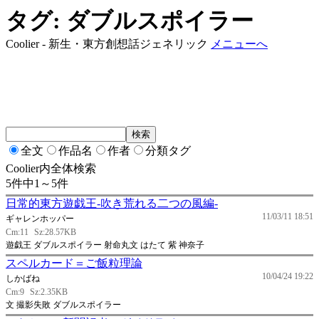
タグ: ダブルスポイラー
Coolier - 新生・東方創想話ジェネリック
メニューへ
全文
作品名
作者
分類タグ
Coolier内全体検索
5件中1～5件
日常的東方遊戯王-吹き荒れる二つの風編-
11/03/11 18:51
ギャレンホッパー
Cm:11
Sz:28.57KB
遊戯王 ダブルスポイラー 射命丸文 はたて 紫 神奈子
スペルカード＝ご飯粒理論
10/04/24 19:22
しかばね
Cm:9
Sz:2.35KB
文 撮影失敗 ダブルスポイラー