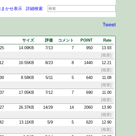
おまかせ表示
詳細検索
Tweet
サイズ
評価
コメント
POINT
Rate
:25
14.09KB
7/13
7
950
13.93
[概要]
:12
10.55KB
8/23
8
1440
12.21
[概要]
:00
8.58KB
5/11
5
640
11.08
[概要]
:37
17.05KB
7/12
7
690
11.00
[概要]
:27
26.37KB
14/29
14
2060
13.90
[概要]
:42
13.11KB
5/9
5
620
12.90
[概要]