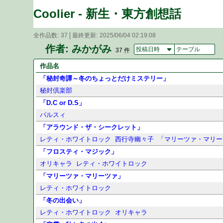
Coolier - 新生・東方創想話
全作品数
37
最終更新
2025/06/04 02:19:08
作者: みかがみ
投稿日時
テーブル
37 件
作品名
「秘封奇譚～冬のちょっとだけミステリー」
秘封倶楽部
「D.C or D.S」
パルスィ
「アラウンド・ザ・シークレット」
レティ・ホワイトロック
西行寺幽々子
「マリーツァ・マリーツァ
「フロスティ・マジック」
オリキャラ
レティ・ホワイトロック
「マリーツァ・マリーツァ」
レティ・ホワイトロック
「冬の出会い」
レティ・ホワイトロック
オリキャラ