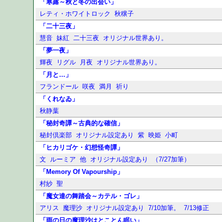
「寒露～秋と冬の出会い」
レティ・ホワイトロック
秋穣子
「二十三夜」
慧音
妹紅
二十三夜
オリジナル世界あり。
「夢一夜」
輝夜
リグル
月夜
オリジナル世界あり。
「月と…」
フランドール
咲夜
満月
祈り
「くれなゐ」
秋静葉
「秘封奇譚～古典的な確信」
秘封倶楽部
オリジナル設定あり
紫
映姫
小町
「ヒカリゴケ・幻想怪奇譚」
文
ルーミア
他
オリジナル設定あり
（7/27加筆）
「Memory Of Vapourship」
村紗
聖
「魔女達の舞踏会～カテル・ゴレ」
アリス
魔理沙
オリジナル設定あり
7/10加筆。
7/13修正
「雨の日の魔理沙はとことん眠い」