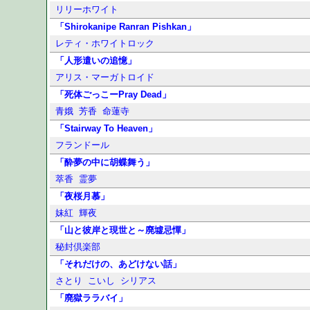
リリーホワイト
「Shirokanipe Ranran Pishkan」
レティ・ホワイトロック
「人形遣いの追憶」
アリス・マーガトロイド
「死体ごっこーPray Dead」
青娥
芳香
命蓮寺
「Stairway To Heaven」
フランドール
「酔夢の中に胡蝶舞う」
萃香
霊夢
「夜桜月慕」
妹紅
輝夜
「山と彼岸と現世と～廃墟忌憚」
秘封倶楽部
「それだけの、あどけない話」
さとり
こいし
シリアス
「廃獄ララバイ」