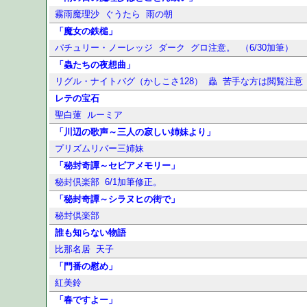
霧雨魔理沙
ぐうたら
雨の朝
「魔女の鉄槌」
パチュリー・ノーレッジ
ダーク
グロ注意。
（6/30加筆）
「蟲たちの夜想曲」
リグル・ナイトバグ（かしこさ128）
蟲
苦手な方は閲覧注意
レテの宝石
聖白蓮
ルーミア
「川辺の歌声～三人の寂しい姉妹より」
プリズムリバー三姉妹
「秘封奇譚～セピアメモリー」
秘封倶楽部
6/1加筆修正。
「秘封奇譚～シラヌヒの街で」
秘封倶楽部
誰も知らない物語
比那名居
天子
「門番の慰め」
紅美鈴
「春ですよー」