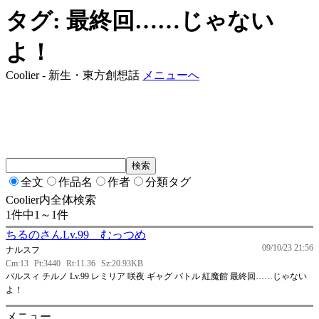
タグ: 最終回……じゃない
よ！
Coolier - 新生・東方創想話
メニューへ
全文
作品名
作者
分類タグ
Coolier内全体検索
1件中1～1件
ちるのさんLv.99 むっつめ
09/10/23 21:56
ナルスフ
Cm:13
Pt:3440
Rt:11.36
Sz:20.93KB
パルスィ チルノ Lv.99 レミリア 咲夜 ギャグ バトル 紅魔館 最終回……じゃない
よ！
メニュー