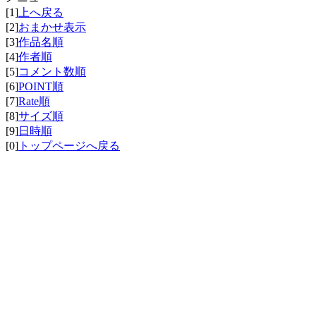
[1]
上へ戻る
[2]
おまかせ表示
[3]
作品名順
[4]
作者順
[5]
コメント数順
[6]
POINT順
[7]
Rate順
[8]
サイズ順
[9]
日時順
[0]
トップページへ戻る