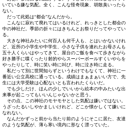
いている嫌な気配。全く、こんな怪奇現象、胡散臭いったら
ない。
だって此処は“都会”なんだから。
こんなに寂れて廃れてはいるけれど、れっきとした都会の
中の神社だ。季節の折々にはきちんとお祭りだってやってい
る。
大きな神社みたいに何百人も何千人も、とはいかないけれ
ど、近所の小学生や中学生、小さな子供を連れたお母さんも
五十人くらいはやってきて、屋台のご飯を食べて歩きながら
好き勝手に喋くったり射的やらスーパーボールすくいやらを
やったりして、時に笑い時に叫び、時に泣き時に走る。
私だって別に世間知らずというわけでもなくて、神社に一
番近い公立高校に通っている。成績はまぁまぁいい方で、先
生には大学受験は心配ないとも言われたくらいだ。
でも少しだけ、ほんの少しでいいから絵本の中みたいな出
来事が起こってもいいんじゃないかと思う。
その点、この神社のモヤモヤとした気配は嫌いではない。
うざったるいしやかましいけれど、どこか懐かしくて嫌いに
なれない。
なんだかずっと前から当たり前のようにそこに居た、友達
のような気配が、薄ら寒い境内に形なく漂っていた。