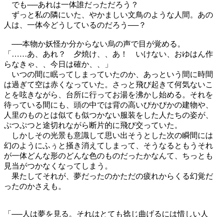
でも──あれは一体誰だっただろう？
ずっと私の隣にいた、やかましい文鳥のような人間。あの
人は、一体今どうしているのだろう──？
──本物か妖怪か分からない烏の声で目が覚める。
「……あ、あれ？ 夕焼け、、あ！ いけない、おゆはん作
らなきゃ、、今日は確か、、」
いつの間に眠ってしまっていたのか、あっという間に時間
は過ぎて空は赤くなっていた。さっと飛び起きて何気ないこ
とを呟きながら、台所に行ってお湯を沸かし始める。それを
待っている間にも、頭の中では背の高いぴかぴかの建物や、
人里のものとは似ても似つかない服装をした人たちの姿が、
ぷつぷつと途切れながら断片的に飛び交っていた。
しかしその光景も意識して思い出そうとした次の瞬間には
幻のようにふぅと掻き消えてしまって、そうなるともうそれ
が一体どんな形のどんな色のものだったかなんて、ちっとも
見当がつかなくなってしまう。
果たしてそれが、夢だったのかただの疲れからくる幻覚だ
ったのかさえも。
「──人は夢を見る。それはとても捻じ曲げるには惜しい人