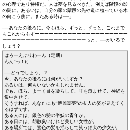
の心理であり特権だ。人は夢を見るべきだ。例えば階段の影
の闇に。あるいは、自分の家の階段の先や道に植っている木
の向こう側に。またある時は──」
──あなたの後ろに。今もほら、ずっと、ずっと、これまで
もこれからもずーーーーーーーーーーーーーーーーーーーー
ーーーーーーーーーーーーーーーーーーっと、──がいるで
しょう？
はろーえぶりわーん（定期）
んん“っ！((
──どうでしょう、？
今、あなたの後ろには何がいますか？
あるいは、何もいないかもしれません。
でも、ほら、よーく目を凝らして、耳を澄ませて、神経を
集中させて。
そうすれば、あなたにも“博麗霊夢”の友人の姿が見えてく
るはずです。
ある人には、銀色の髪の半妖の青年が。
ある日には、胡散臭いけれど美しい女性が。
ある場所では、鶯色の髪を揺らして笑う狛犬の少女が。