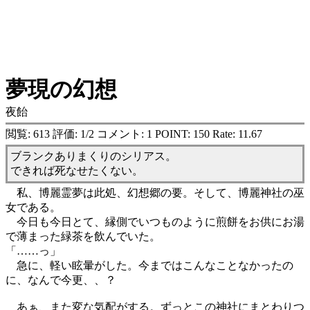
夢現の幻想
夜飴
閲覧: 613 評価: 1/2 コメント: 1 POINT: 150 Rate: 11.67
ブランクありまくりのシリアス。
できれば死なせたくない。
私、博麗霊夢は此処、幻想郷の要。そして、博麗神社の巫
女である。
今日も今日とて、縁側でいつものように煎餅をお供にお湯
で薄まった緑茶を飲んでいた。
「……っ」
急に、軽い眩暈がした。今まではこんなことなかったの
に、なんで今更、、？
あぁ、また変な気配がする。ずっとこの神社にまとわりつ