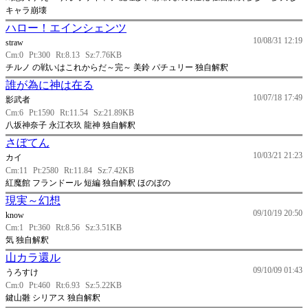
キャラ崩壊
ハロー！エインシェンツ
10/08/31 12:19
straw
Cm:0
Pt:300
Rt:8.13
Sz:7.76KB
チルノ の戦いはこれからだ～完～ 美鈴 パチュリー 独自解釈
誰が為に神は在る
10/07/18 17:49
影武者
Cm:6
Pt:1590
Rt:11.54
Sz:21.89KB
八坂神奈子 永江衣玖 龍神 独自解釈
さぼてん
10/03/21 21:23
カイ
Cm:11
Pt:2580
Rt:11.84
Sz:7.42KB
紅魔館 フランドール 短編 独自解釈 ほのぼの
現実～幻想
09/10/19 20:50
know
Cm:1
Pt:360
Rt:8.56
Sz:3.51KB
気 独自解釈
山カラ還ル
09/10/09 01:43
うろすけ
Cm:0
Pt:460
Rt:6.93
Sz:5.22KB
鍵山雛 シリアス 独自解釈