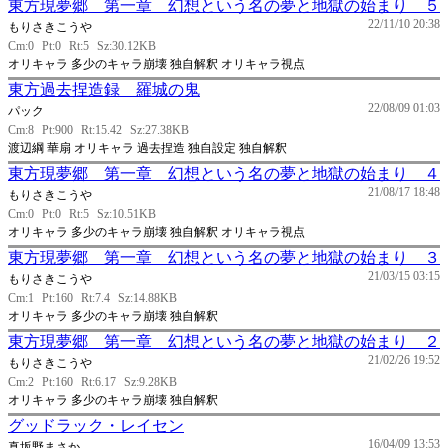
東方現夢郷 第一章 幻想という名の夢と地獄の始まり ５
22/11/10 20:38
もりさきこうや
Cm:0
Pt:0
Rt:5
Sz:30.12KB
オリキャラ 多少のキャラ崩壊 独自解釈 オリキャラ視点
東方過去捏造録 羅城の鬼
22/08/09 01:03
パック
Cm:8
Pt:900
Rt:15.42
Sz:27.38KB
渡辺綱 華扇 オリキャラ 過去捏造 独自設定 独自解釈
東方現夢郷 第一章 幻想という名の夢と地獄の始まり ４
21/08/17 18:48
もりさきこうや
Cm:0
Pt:0
Rt:5
Sz:10.51KB
オリキャラ 多少のキャラ崩壊 独自解釈 オリキャラ視点
東方現夢郷 第一章 幻想という名の夢と地獄の始まり ３
21/03/15 03:15
もりさきこうや
Cm:1
Pt:160
Rt:7.4
Sz:14.88KB
オリキャラ 多少のキャラ崩壊 独自解釈
東方現夢郷 第一章 幻想という名の夢と地獄の始まり ２
21/02/26 19:52
もりさきこうや
Cm:2
Pt:160
Rt:6.17
Sz:9.28KB
オリキャラ 多少のキャラ崩壊 独自解釈
グッドラック・レイセン
16/04/09 13:53
真坂野まさか