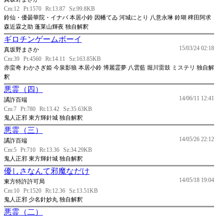
Cm:12
Pt:1570
Rt:13.87
Sz:99.8KB
鈴仙・優曇華院・イナバ 本居小鈴 因幡てゐ 河城にとり 八意永琳 鈴瑚 稗田阿求
森近霖之助 蓬莱山輝夜 独自解釈
ギロチンゲームボーイ
15/03/24 02:18
真坂野まさか
Cm:39
Pt:4560
Rt:14.11
Sz:163.85KB
赤蛮奇 わかさぎ姫 今泉影狼 本居小鈴 博麗霊夢 八雲藍 堀川雷鼓 ミステリ 独自解
釈
悪霊（四）
14/06/11 12:41
譎詐百端
Cm:7
Pt:780
Rt:13.42
Sz:35.63KB
鬼人正邪 東方輝針城 独自解釈
悪霊（三）
14/05/26 22:12
譎詐百端
Cm:5
Pt:710
Rt:13.36
Sz:34.29KB
鬼人正邪 東方輝針城 独自解釈
優しさなんて邪魔なだけ
14/05/18 19:04
東方特許許可局
Cm:10
Pt:1520
Rt:12.36
Sz:13.51KB
鬼人正邪 少名針妙丸 独自解釈
悪霊（二）