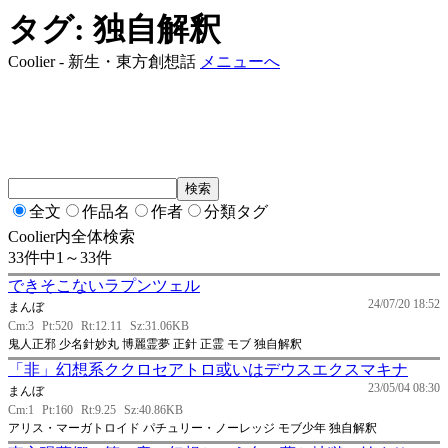
タグ: 独自解釈
Coolier - 新生・東方創想話
メニューへ
全文
作品名
作者
分類タグ
Coolier内全体検索
33件中1～33件
できそこないラプンツェル
24/07/20 18:52
まんぼ
Cm:3
Pt:520
Rt:12.11
Sz:31.06KB
鬼人正邪 少名針妙丸 博麗霊夢 正針 正霊 モブ 独自解釈
「非」幻想系ククロセアトロ或いはデウスエクスマキナ
23/05/04 08:30
まんぼ
Cm:1
Pt:160
Rt:9.25
Sz:40.86KB
アリス・マーガトロイド パチュリー・ノーレッジ モブ少年 独自解釈