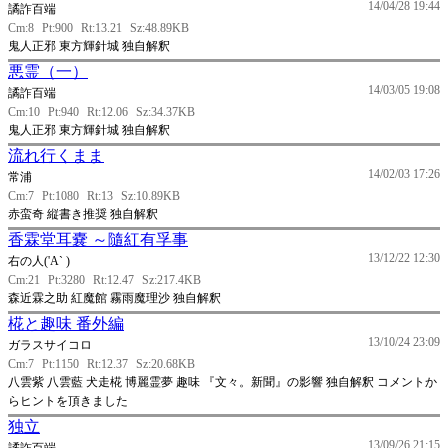
14/04/28 19:44
譎詐百端
Cm:8
Pt:900
Rt:13.21
Sz:48.89KB
鬼人正邪 東方輝針城 独自解釈
悪霊（一）
14/03/05 19:08
譎詐百端
Cm:10
Pt:940
Rt:12.06
Sz:34.37KB
鬼人正邪 東方輝針城 独自解釈
流れ行くまま
14/02/03 17:26
常浦
Cm:7
Pt:1080
Rt:13
Sz:10.89KB
赤蛮奇 縦書き推奨 独自解釈
香霖堂耳嚢 ～隨紅有孚事
13/12/22 12:30
右の人('A` )
Cm:21
Pt:3280
Rt:12.47
Sz:217.4KB
森近霖之助 紅魔館 霧雨魔理沙 独自解釈
椛と趣味 番外編
13/10/24 23:09
ガラスサイコロ
Cm:7
Pt:1150
Rt:12.37
Sz:20.68KB
八雲紫 八雲藍 犬走椛 博麗霊夢 趣味 『文々。新聞』の影響 独自解釈 コメントか
らヒントを頂きました
独立
13/09/26 21:15