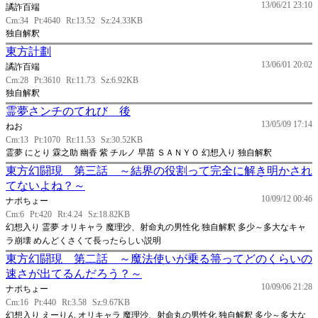
13/06/21 23:10
譎詐百端
Cm:34
Pt:4640
Rt:13.52
Sz:24.33KB
独自解釈
東方計劃
13/06/01 20:02
譎詐百端
Cm:28
Pt:3610
Rt:11.73
Sz:6.92KB
独自解釈
霊夢さンチのてれび 後
13/05/09 17:14
ねお
Cm:13
Pt:1070
Rt:11.53
Sz:30.52KB
霊夢 にとり 霖之助 幽香 紫 チルノ 早苗 ＳＡＮＹＯ 幻想入り 独自解釈
東方幻闘現 第三話 ～結界の役割って完全に解き明かされ
てないよね？～
10/09/12 00:46
ナポちょー
Cm:6
Pt:420
Rt:4.24
Sz:18.82KB
幻想入り 霊夢 オリキャラ 魔理沙、射命丸の男性化 独自解釈 多少～多大なキャ
ラ崩壊 めんどくさくて長ったらしい説明
東方幻闘現 第二話 ～魔法使いが乗る箒ってどのくらいの
速さが出てるんだろう？～
10/09/06 21:28
ナポちょー
Cm:16
Pt:440
Rt:3.58
Sz:9.67KB
幻想入り えーりん オリキャラ 魔理沙、射命丸の男性化 独自解釈 多少～多大な