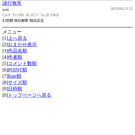
諸行無常
09/10/04 23:23
twin
Cm:8
Pt:1500
Rt:10.17
Sz:26.55KB
幻想郷 独自解釈 独自設定
メニュー
[1]
上へ戻る
[2]
おまかせ表示
[3]
作品名順
[4]
作者順
[5]
コメント数順
[6]
POINT順
[7]
Rate順
[8]
サイズ順
[9]
日時順
[0]
トップページへ戻る