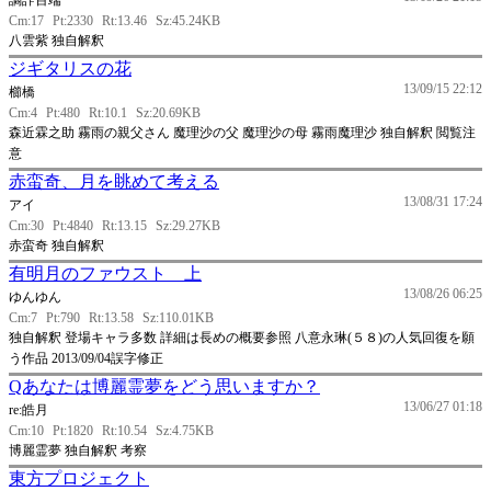
譎詐百端
Cm:17
Pt:2330
Rt:13.46
Sz:45.24KB
八雲紫 独自解釈
ジギタリスの花
13/09/15 22:12
櫛橋
Cm:4
Pt:480
Rt:10.1
Sz:20.69KB
森近霖之助 霧雨の親父さん 魔理沙の父 魔理沙の母 霧雨魔理沙 独自解釈 閲覧注
意
赤蛮奇、月を眺めて考える
13/08/31 17:24
アイ
Cm:30
Pt:4840
Rt:13.15
Sz:29.27KB
赤蛮奇 独自解釈
有明月のファウスト 上
13/08/26 06:25
ゆんゆん
Cm:7
Pt:790
Rt:13.58
Sz:110.01KB
独自解釈 登場キャラ多数 詳細は長めの概要参照 八意永琳(５８)の人気回復を願
う作品 2013/09/04誤字修正
Qあなたは博麗霊夢をどう思いますか？
13/06/27 01:18
re:皓月
Cm:10
Pt:1820
Rt:10.54
Sz:4.75KB
博麗霊夢 独自解釈 考察
東方プロジェクト