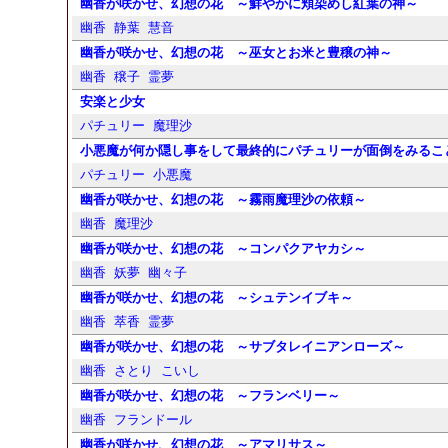
幽香が咲かせ、幻想の花 ～鮮やかに頬染めし紅葉の神～
幽香
静葉
慧音
幽香が咲かせ、幻想の花 ～巫女とお米と豊穣の神～
幽香
穣子
霊夢
安楽と少女
パチュリー
魔理沙
小悪魔が何か隠し事をして最終的にパチュリーが面倒をみるこ
パチュリー
小悪魔
幽香が咲かせ、幻想の花 ～霧雨魔理沙の依頼～
幽香
魔理沙
幽香が咲かせ、幻想の花 ～コンパクアヤカシ～
幽香
妖夢
幽々子
幽香が咲かせ、幻想の花 ～シュテンイブキ～
幽香
萃香
霊夢
幽香が咲かせ、幻想の花 ～サブタレイニアンローズ～
幽香
さとり
こいし
幽香が咲かせ、幻想の花 ～フランベリー～
幽香
フランドール
幽香が咲かせ、幻想の花 ～アマリサス～