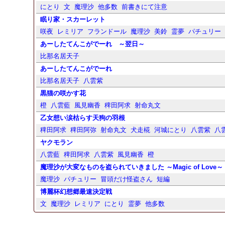
にとり
文
魔理沙
他多数
前書きにて注意
眠り家・スカーレット
咲夜
レミリア
フランドール
魔理沙
美鈴
霊夢
パチュリー
あーしたてんこがでーれ ～翌日～
比那名居天子
あーしたてんこがでーれ
比那名居天子
八雲紫
黒猫の咲かす花
橙
八雲藍
風見幽香
稗田阿求
射命丸文
乙女想い涙枯らす天狗の羽根
稗田阿求
稗田阿弥
射命丸文
犬走椛
河城にとり
八雲紫
八
ヤクモラン
八雲藍
稗田阿求
八雲紫
風見幽香
橙
魔理沙が大変なものを盗られていきました ～Magic of Love～
魔理沙
パチュリー
冒頭だけ怪盗さん
短編
博麗杯幻想郷最速決定戦
文
魔理沙
レミリア
にとり
霊夢
他多数