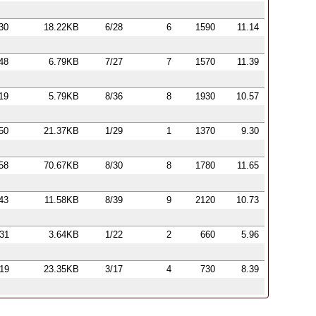
:30
18.22KB
6/28
6
1590
11.14
:48
6.79KB
7/27
7
1570
11.39
:19
5.79KB
8/36
8
1930
10.57
:50
21.37KB
1/29
1
1370
9.30
:58
70.67KB
8/30
8
1780
11.65
:43
11.58KB
8/39
9
2120
10.73
:31
3.64KB
1/22
2
660
5.96
:19
23.35KB
3/17
4
730
8.39