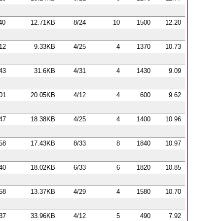
40
12.71KB
8/24
10
1500
12.20
:12
9.33KB
4/25
4
1370
10.73
:43
31.6KB
4/31
4
1430
9.09
:01
20.05KB
4/12
4
600
9.62
:47
18.38KB
4/25
4
1400
10.96
:58
17.43KB
8/33
8
1840
10.97
:40
18.02KB
6/33
6
1820
10.85
:58
13.37KB
4/29
4
1580
10.70
:37
33.96KB
4/12
5
490
7.92