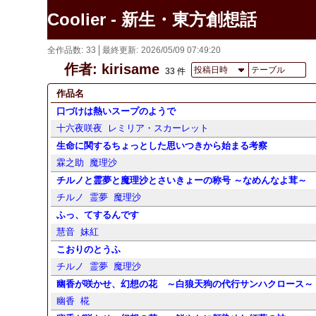
Coolier - 新生・東方創想話
全作品数
33
最終更新
2026/05/09 07:49:20
作者: kirisame
投稿日時
テーブル
33 件
作品名
口づけは熱いスープのようで
十六夜咲夜
レミリア・スカーレット
生命に関するちょっとした思いつきから始まる考察
霖之助
魔理沙
チルノと霊夢と魔理沙とさいきょーの称号 ～なめんなよ茸～
チルノ
霊夢
魔理沙
ふっ、てするんです
慧音
妹紅
こおりのとうふ
チルノ
霊夢
魔理沙
幽香が咲かせ、幻想の花 ～白狼天狗の代行サンハクロース～
幽香
椛