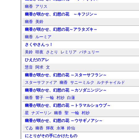
幽香
アリス
幽香が咲かせ、幻想の花 ～キフジン～
幽香
美鈴
幽香が咲かせ、幻想の花～アラタズキ～
幽香
ルーミア
さくやさんっ！
美鈴
咲夜
さとり
レミリア
パチュリー
ひえだのアレ
慧音
阿求
文
幽香が咲かせ、幻想の花 ～スターサフラン～
スターサファイア
幽香
サニーミルク
ルナチャイルド
幽香が咲かせ、幻想の花 ～カソダニンジン～
幽香
響子
一輪
村紗
白蓮
幽香が咲かせ、幻想の花 ～トラマルショウブ～
星
ナズーリン
幽香
聖
一輪
村紗
幽香が咲かせ、幻想の花 ～ウサギノアシ～
てゐ
幽香
輝夜
永琳
鈴仙
にとりがその手にかけたもの