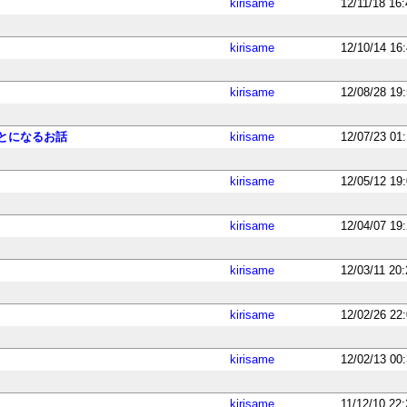
kirisame
12/11/18 16
kirisame
12/10/14 16
kirisame
12/08/28 19
とになるお話
kirisame
12/07/23 01
kirisame
12/05/12 19
kirisame
12/04/07 19
kirisame
12/03/11 20
kirisame
12/02/26 22
kirisame
12/02/13 00
kirisame
11/12/10 22