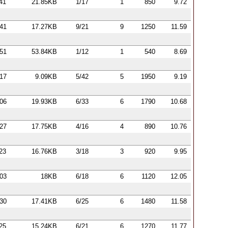
:41
21.85KB
1/17
1
850
9.72
:41
17.27KB
9/21
9
1250
11.59
:51
53.84KB
1/12
1
540
8.69
:17
9.09KB
5/42
5
1950
9.19
:06
19.93KB
6/33
6
1790
10.68
:27
17.75KB
4/16
4
890
10.76
:23
16.76KB
3/18
3
920
9.95
:03
18KB
6/18
6
1120
12.05
:30
17.41KB
6/25
6
1480
11.58
:25
15.24KB
6/21
6
1270
11.77