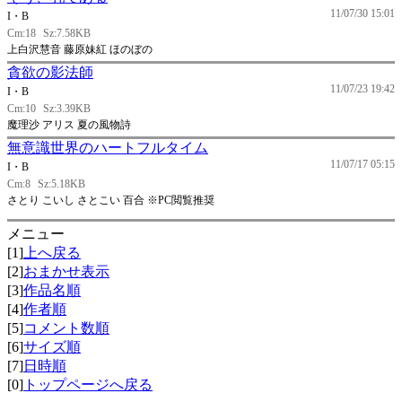
11/07/30 15:01
I・B
Cm:18
Sz:7.58KB
上白沢慧音 藤原妹紅 ほのぼの
貪欲の影法師
11/07/23 19:42
I・B
Cm:10
Sz:3.39KB
魔理沙 アリス 夏の風物詩
無意識世界のハートフルタイム
11/07/17 05:15
I・B
Cm:8
Sz:5.18KB
さとり こいし さとこい 百合 ※PC閲覧推奨
メニュー
[1]
上へ戻る
[2]
おまかせ表示
[3]
作品名順
[4]
作者順
[5]
コメント数順
[6]
サイズ順
[7]
日時順
[0]
トップページへ戻る