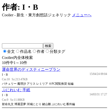
作者: I・B
Coolier - 新生・東方創想話ジェネリック
メニューへ
全文
作品名
作者
分類タグ
Coolier内全体検索
10件中1～10件
運命世界のディスティニープラン
15/04/24 09:04
I・B
Cm:10
Sz:213.47KB
パチュリー 魔理沙 アリス レミリア ※PC閲覧推奨 短編
ぷにれいむ 手紙
14/03/31 17:27
I・B
Cm:9
Sz:11.88KB
射命丸文 博麗霊夢 河城にとり 鍵山雛 ぷにれいむ番外編