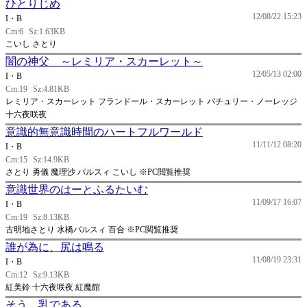
ひとりじめ
12/08/22 15:23
I・B
Cm:6
Sz:1.63KB
こいし さとり
闇の神父 ～レミリア・スカーレット～
12/05/13 02:00
I・B
Cm:19
Sz:4.81KB
レミリア・スカーレット フランドール・スカーレット パチュリー・ノーレッジ
十六夜咲夜
意識的無意識時間のハートフルワールド
11/11/12 08:20
I・B
Cm:15
Sz:14.9KB
さとり 勇儀 魔理沙 パルスィ こいし ※PC閲覧推奨
意識世界のはーとふるたいむ
11/09/17 16:07
I・B
Cm:19
Sz:8.13KB
古明地さとり 水橋パルスィ 百合 ※PC閲覧推奨
誰が為に、尻は鳴る
11/08/19 23:31
I・B
Cm:12
Sz:9.13KB
紅美鈴 十六夜咲夜 紅魔館
そう、乳である