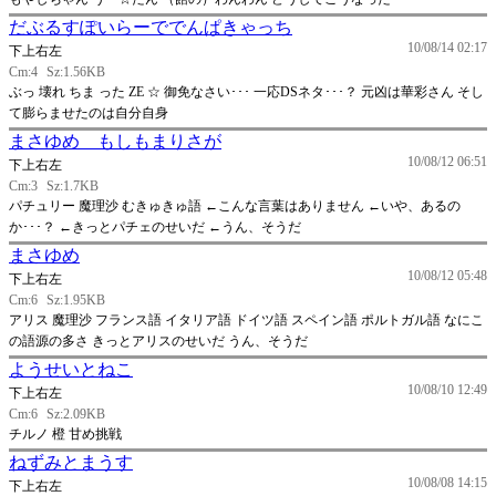
だぶるすぽいらーででんぱきゃっち
10/08/14 02:17
下上右左
Cm:4
Sz:1.56KB
ぶっ 壊れ ちま った ZE ☆ 御免なさい･･･ 一応DSネタ･･･？ 元凶は華彩さん そし
て膨らませたのは自分自身
まさゆめ もしもまりさが
10/08/12 06:51
下上右左
Cm:3
Sz:1.7KB
パチュリー 魔理沙 むきゅきゅ語 ←こんな言葉はありません ←いや、あるの
か･･･？ ←きっとパチェのせいだ ←うん、そうだ
まさゆめ
10/08/12 05:48
下上右左
Cm:6
Sz:1.95KB
アリス 魔理沙 フランス語 イタリア語 ドイツ語 スペイン語 ポルトガル語 なにこ
の語源の多さ きっとアリスのせいだ うん、そうだ
ようせいとねこ
10/08/10 12:49
下上右左
Cm:6
Sz:2.09KB
チルノ 橙 甘め挑戦
ねずみとまうす
10/08/08 14:15
下上右左