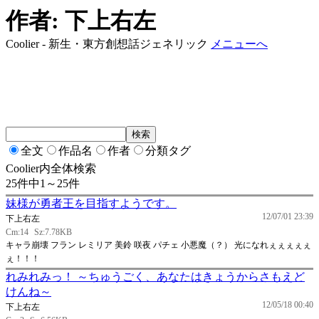
作者: 下上右左
Coolier - 新生・東方創想話ジェネリック
メニューへ
全文
作品名
作者
分類タグ
Coolier内全体検索
25件中1～25件
妹様が勇者王を目指すようです。
12/07/01 23:39
下上右左
Cm:14
Sz:7.78KB
キャラ崩壊 フラン レミリア 美鈴 咲夜 パチェ 小悪魔（？） 光になれぇぇぇぇぇ
ぇ！！！
れみれみっ！ ～ちゅうごく、あなたはきょうからさもえど
けんね～
12/05/18 00:40
下上右左