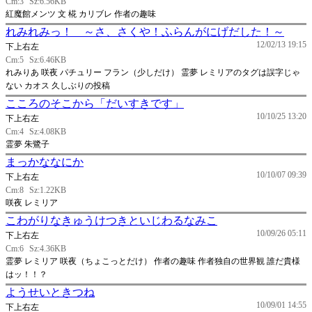
Cm:3
Sz:6.56KB
紅魔館メンツ 文 椛 カリブレ 作者の趣味
れみれみっ！ ～さ、さくや！ふらんがにげだした！～
12/02/13 19:15
下上右左
Cm:5
Sz:6.46KB
れみりあ 咲夜 パチュリー フラン（少しだけ） 霊夢 レミリアのタグは誤字じゃ
ない カオス 久しぶりの投稿
こころのそこから「だいすきです」
10/10/25 13:20
下上右左
Cm:4
Sz:4.08KB
霊夢 朱鷺子
まっかななにか
10/10/07 09:39
下上右左
Cm:8
Sz:1.22KB
咲夜 レミリア
こわがりなきゅうけつきといじわるなみこ
10/09/26 05:11
下上右左
Cm:6
Sz:4.36KB
霊夢 レミリア 咲夜（ちょこっとだけ） 作者の趣味 作者独自の世界観 誰だ貴様
はッ！！？
ようせいときつね
10/09/01 14:55
下上右左