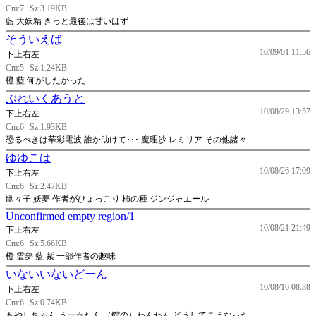
Cm:7
Sz:3.19KB
藍 大妖精 きっと最後は甘いはず
そういえば
10/09/01 11:56
下上右左
Cm:5
Sz:1.24KB
橙 藍 何がしたかった
ぶれいくあうと
10/08/29 13:57
下上右左
Cm:6
Sz:1.93KB
恐るべきは華彩電波 誰か助けて･･･ 魔理沙 レミリア その他諸々
ゆゆこは
10/08/26 17:09
下上右左
Cm:6
Sz:2.47KB
幽々子 妖夢 作者がひょっこり 柿の種 ジンジャエール
Unconfirmed empty region/1
10/08/21 21:49
下上右左
Cm:6
Sz:5.66KB
橙 霊夢 藍 紫 一部作者の趣味
いないいないどーん
10/08/16 08:38
下上右左
Cm:6
Sz:0.74KB
もやしちゃん うー☆たん （館の）わんわん どうしてこうなった