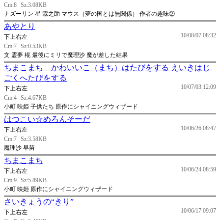
Cm:8
Sz:3.08KB
ナズーリン 星 霖之助 マウス（夢の国とは無関係） 作者の趣味②
あやとり
10/08/07 08:32
下上右左
Cm:7
Sz:0.53KB
文 霊夢 椛 最後にミリで魔理沙 魔が差した結果
ちまこまち かわいいこ（まち）はたびをする えいきはじ
ごくへたびをする
10/07/03 12:09
下上右左
Cm:4
Sz:4.67KB
小町 映姫 子供たち 原作にシャイニングウィザード
はつこい☆めろんそーだ
10/06/26 08:47
下上右左
Cm:7
Sz:3.58KB
魔理沙 早苗
ちまこまち
10/06/24 08:59
下上右左
Cm:9
Sz:5.89KB
小町 映姫 原作にシャイニングウィザード
さいきょうの“きり”
10/06/17 09:07
下上右左