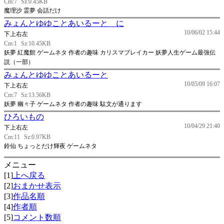
Cm:7
Sz:0.45KB
魔理沙 霊夢 会話だけ
みょんとゆゆことあいるーと に
10/06/02 15:44
下上右左
Cm:1
Sz:10.45KB
妖夢 紅魔館 ゲームネタ 作者の趣味 カリスマブレイカー 妖夢人生ゲーム最強伝
説（一部）
みょんとゆゆことあいるーと
10/05/09 16:07
下上右左
Cm:7
Sz:13.56KB
妖夢 幽々子 ゲームネタ 作者の趣味 駄文が通ります
ひろいもの
10/04/29 21:40
下上右左
Cm:11
Sz:0.97KB
鈴仙 ちょっとだけ輝夜 ゲームネタ
メニュー
[1]
上へ戻る
[2]
おまかせ表示
[3]
作品名順
[4]
作者順
[5]
コメント数順