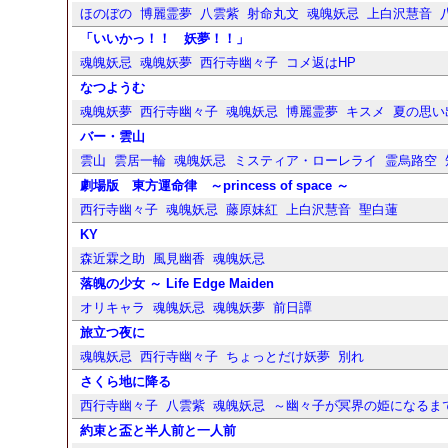
ほのぼの
博麗霊夢
八雲紫
射命丸文
魂魄妖忌
上白沢慧音
「いいかっ！！ 妖夢！！」
魂魄妖忌
魂魄妖夢
西行寺幽々子
コメ返はHP
なつようむ
魂魄妖夢
西行寺幽々子
魂魄妖忌
博麗霊夢
キスメ
夏の思い
バー・雲山
雲山
雲居一輪
魂魄妖忌
ミスティア・ローレライ
霊烏路空
劇場版 東方運命律 ～princess of space ～
西行寺幽々子
魂魄妖忌
藤原妹紅
上白沢慧音
聖白蓮
KY
森近霖之助
風見幽香
魂魄妖忌
落魄の少女 ～ Life Edge Maiden
オリキャラ
魂魄妖忌
魂魄妖夢
前日譚
旅立つ夜に
魂魄妖忌
西行寺幽々子
ちょっとだけ妖夢
別れ
さくら地に降る
西行寺幽々子
八雲紫
魂魄妖忌
～幽々子が冥界の姫になるま
約束と盃と半人前と一人前