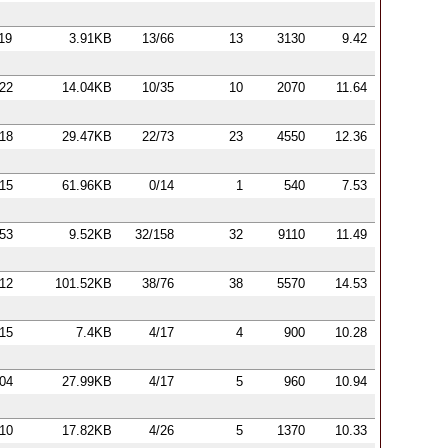
:19
3.91KB
13/66
13
3130
9.42
:22
14.04KB
10/35
10
2070
11.64
:18
29.47KB
22/73
23
4550
12.36
:15
61.96KB
0/14
1
540
7.53
:53
9.52KB
32/158
32
9110
11.49
:12
101.52KB
38/76
38
5570
14.53
:15
7.4KB
4/17
4
900
10.28
:04
27.99KB
4/17
5
960
10.94
:10
17.82KB
4/26
5
1370
10.33