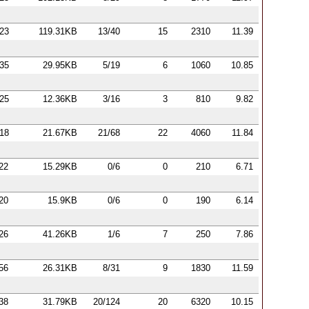
:23
119.31KB
13/40
15
2310
11.39
:35
29.95KB
5/19
6
1060
10.85
:25
12.36KB
3/16
3
810
9.82
:18
21.67KB
21/68
22
4060
11.84
:22
15.29KB
0/6
0
210
6.71
:20
15.9KB
0/6
0
190
6.14
:26
41.26KB
1/6
7
250
7.86
:56
26.31KB
8/31
9
1830
11.59
:38
31.79KB
20/124
20
6320
10.15