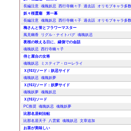
長編注意
魂魄妖忌
西行寺幽々子
過去話
オリモブキャラ多
妖々桜霊廟 第一幕
長編注意
魂魄妖忌
西行寺幽々子
過去話
オリモブキャラ多
梅さんと蛍とフラワーマスター
風見幽香
リグル・ナイトバグ
魂魄妖忌
夜桜の映える日に、縁側での会話
魂魄妖忌
西行寺幽々子
侍と屋台の女将
魂魄妖忌
ミスティア・ローレライ
Ｘ(ｸﾛｽ)ソード：妖忌サイド
魂魄妖忌
魂魄妖夢
Ｘ(ｸﾛｽ)ソード：妖夢サイド
魂魄妖夢
魂魄妖忌
Ｘ(ｸﾛｽ)ソード
PC推奨
魂魄妖忌
魂魄妖夢
比那名居剣法帖
比那名居天子
八雲紫
魂魄妖忌
文章追加
お茶が美味しい