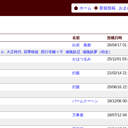
ホーム
新規投稿
おま
名前
投稿日時
白岩 風都
26/04/17 01
カル
大正時代
四季映姫
西行寺幽々子
魂魄妖忌
魂魄妖夢（幼女）
かはつるみ
25/11/01 03
灯眼
21/02/14 21
灯眼
20/06/16 22
バームクーヘン
19/12/06 00
万事屋
18/07/12 04