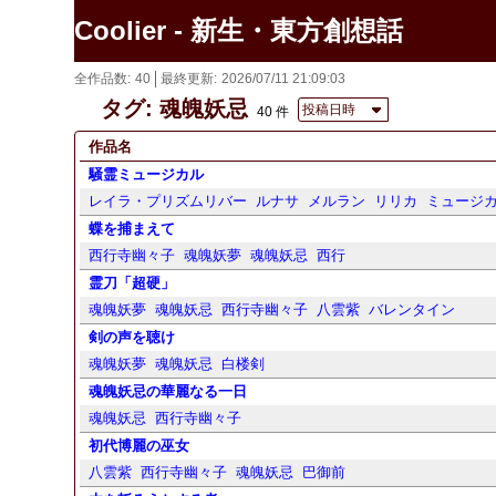
Coolier - 新生・東方創想話
全作品数
40
最終更新
2026/07/11 21:09:03
タグ: 魂魄妖忌
投稿日時
40 件
作品名
騒霊ミュージカル
レイラ・プリズムリバー
ルナサ
メルラン
リリカ
ミュージ
蝶を捕まえて
西行寺幽々子
魂魄妖夢
魂魄妖忌
西行
霊刀「超硬」
魂魄妖夢
魂魄妖忌
西行寺幽々子
八雲紫
バレンタイン
剣の声を聴け
魂魄妖夢
魂魄妖忌
白楼剣
魂魄妖忌の華麗なる一日
魂魄妖忌
西行寺幽々子
初代博麗の巫女
八雲紫
西行寺幽々子
魂魄妖忌
巴御前