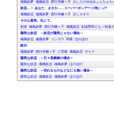
魂魄妖夢
魂魄妖忌
西行寺幽々子
少しだけゆゆみょんちゅち
妖忌…！ あなた、まさか……スーパーボンデージ侍にっ!?
魂魄妖忌
魂魄妖夢
西行寺幽々子
少しカオス
その心意気、礼にて。
剣道
魂魄妖夢
西行寺幽々子
魂魄妖忌
剣道野郎ども＋剣道
陽気な妖忌 ～妖忌が陽気じゃない場合～
魂魄妖忌
魂魄妖夢
コンガラ
明羅
ほのぼの
鉄分
魂魄妖夢
西行寺幽々子
八雲紫
魂魄妖忌
ギャグ
陽気な妖忌 ～日々是鍛錬の場合～
陽気な妖忌
魂魄妖忌
魂魄妖夢
ほのぼの
陽気な妖忌 ～切れるものなどなにも無い場合～
陽気な妖忌
魂魄妖忌
魂魄妖夢
ほのぼの