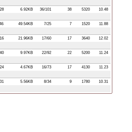
:28
6.92KB
36/101
38
5320
10.48
:46
49.54KB
7/25
7
1520
11.88
:16
21.96KB
17/60
17
3640
12.02
:40
9.97KB
22/92
22
5200
11.24
:24
4.67KB
16/73
17
4130
11.23
:31
5.56KB
8/34
9
1780
10.31