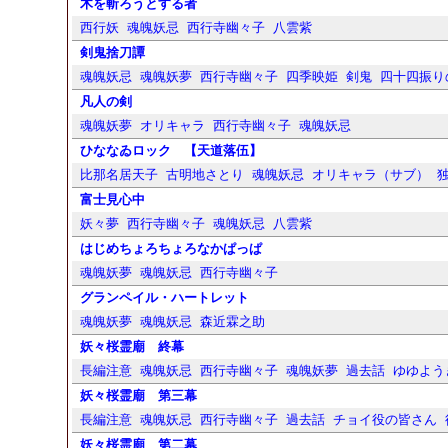
木を斬ろうとする者
西行妖
魂魄妖忌
西行寺幽々子
八雲紫
剣鬼捨刀譚
魂魄妖忌
魂魄妖夢
西行寺幽々子
四季映姫
剣鬼
四十四振り
凡人の剣
魂魄妖夢
オリキャラ
西行寺幽々子
魂魄妖忌
ひななゐロック 【天道落伍】
比那名居天子
古明地さとり
魂魄妖忌
オリキャラ（サブ）
富士見心中
妖々夢
西行寺幽々子
魂魄妖忌
八雲紫
はじめちょろちょろなかぱっぱ
魂魄妖夢
魂魄妖忌
西行寺幽々子
グランペイル・ハートレット
魂魄妖夢
魂魄妖忌
森近霖之助
妖々桜霊廟 終幕
長編注意
魂魄妖忌
西行寺幽々子
魂魄妖夢
過去話
ゆゆよう
妖々桜霊廟 第三幕
長編注意
魂魄妖忌
西行寺幽々子
過去話
チョイ役の皆さん
妖々桜霊廟 第二幕