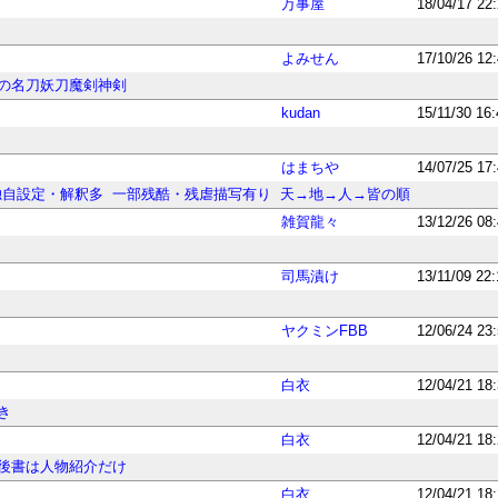
万事屋
18/04/17 22
よみせん
17/10/26 12
の名刀妖刀魔剣神剣
kudan
15/11/30 16
はまちや
14/07/25 17
独自設定・解釈多
一部残酷・残虐描写有り
天→地→人→皆の順
雑賀龍々
13/12/26 08
司馬漬け
13/11/09 22:
ヤクミンFBB
12/06/24 23
白衣
12/04/21 18
き
白衣
12/04/21 18
後書は人物紹介だけ
白衣
12/04/21 18