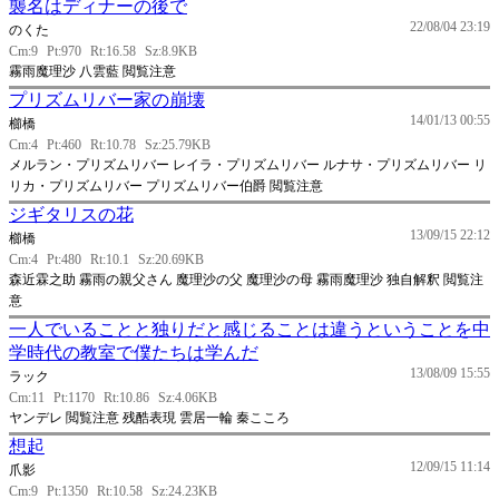
襲名はディナーの後で
22/08/04 23:19
のくた
Cm:9
Pt:970
Rt:16.58
Sz:8.9KB
霧雨魔理沙 八雲藍 閲覧注意
プリズムリバー家の崩壊
14/01/13 00:55
櫛橋
Cm:4
Pt:460
Rt:10.78
Sz:25.79KB
メルラン・プリズムリバー レイラ・プリズムリバー ルナサ・プリズムリバー リ
リカ・プリズムリバー プリズムリバー伯爵 閲覧注意
ジギタリスの花
13/09/15 22:12
櫛橋
Cm:4
Pt:480
Rt:10.1
Sz:20.69KB
森近霖之助 霧雨の親父さん 魔理沙の父 魔理沙の母 霧雨魔理沙 独自解釈 閲覧注
意
一人でいることと独りだと感じることは違うということを中
学時代の教室で僕たちは学んだ
13/08/09 15:55
ラック
Cm:11
Pt:1170
Rt:10.86
Sz:4.06KB
ヤンデレ 閲覧注意 残酷表現 雲居一輪 秦こころ
想起
12/09/15 11:14
爪影
Cm:9
Pt:1350
Rt:10.58
Sz:24.23KB