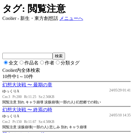
タグ: 閲覧注意
Coolier - 新生・東方創想話
メニューへ
全文
作品名
作者
分類タグ
Coolier内全体検索
10件中1～10件
幻想大決戦 〜 最期の章
24/05/29 01:41
ゆっくりA
Cm:3
Pt:200
Rt:11.25
Sz:2.56KB
閲覧注意 別れ キャラ崩壊 涙腺崩壊(一部の人) 幻想郷での戦い
幻想大決戦 〜 終焉の時
24/05/10 14:35
ゆっくりA
Cm:2
Pt:150
Rt:11.67
Sz:4.58KB
閲覧注意 涙腺崩壊(一部の人) 悲しみ 別れ キャラ崩壊