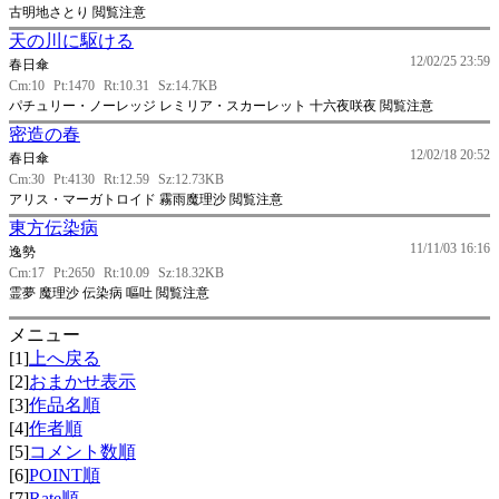
古明地さとり 閲覧注意
天の川に駆ける
12/02/25 23:59
春日傘
Cm:10
Pt:1470
Rt:10.31
Sz:14.7KB
パチュリー・ノーレッジ レミリア・スカーレット 十六夜咲夜 閲覧注意
密造の春
12/02/18 20:52
春日傘
Cm:30
Pt:4130
Rt:12.59
Sz:12.73KB
アリス・マーガトロイド 霧雨魔理沙 閲覧注意
東方伝染病
11/11/03 16:16
逸勢
Cm:17
Pt:2650
Rt:10.09
Sz:18.32KB
霊夢 魔理沙 伝染病 嘔吐 閲覧注意
メニュー
[1]
上へ戻る
[2]
おまかせ表示
[3]
作品名順
[4]
作者順
[5]
コメント数順
[6]
POINT順
[7]
Rate順