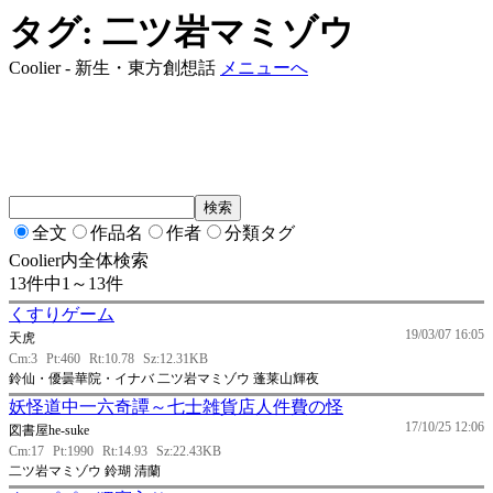
タグ: 二ツ岩マミゾウ
Coolier - 新生・東方創想話
メニューへ
全文
作品名
作者
分類タグ
Coolier内全体検索
13件中1～13件
くすりゲーム
19/03/07 16:05
天虎
Cm:3
Pt:460
Rt:10.78
Sz:12.31KB
鈴仙・優曇華院・イナバ 二ツ岩マミゾウ 蓬莱山輝夜
妖怪道中一六奇譚～七士雑貨店人件費の怪
17/10/25 12:06
図書屋he-suke
Cm:17
Pt:1990
Rt:14.93
Sz:22.43KB
二ツ岩マミゾウ 鈴瑚 清蘭