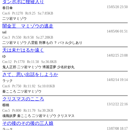
タンポポに狸寝入り
15/05/20 23:50
春日傘
Cm:6
Pt:1270
Rt:9.25
Sz:7.85KB
二ツ岩マミゾウ
闇金王 マミゾウの逃走
14/05/06 01:51
tail
Cm:3
Pt:550
Rt:9.58
Sz:27.28KB
二ツ岩マミゾウ 八雲藍 刑事もの ？ バトル少しあり
天は未だはるか遠く
14/02/25 23:08
ゆ
Cm:12
Pt:1770
Rt:11.58
Sz:36.8KB
鬼人正邪 二ツ岩マミゾウ 博麗霊夢 少名針妙丸
さて、思い出話をしようか
14/02/14 19:14
ラック
Cm:6
Pt:750
Rt:11.92
Sz:10.01KB
秦こころ 二ツ岩マミゾウ
クリスマスのこころ
13/12/22 22:16
櫛橋
Cm:5
Pt:800
Rt:11.79
Sz:39.2KB
魂魄妖夢 秦こころ 二ツ岩マミゾウ クリスマス
その後のその後の三人娘
13/07/08 18:17
ラック