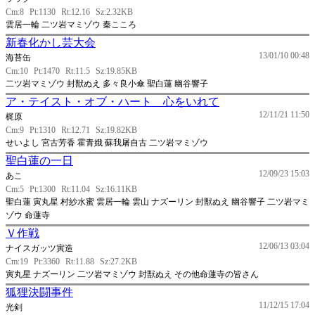
Cm:8
Pt:1130
Rt:12.16
Sz:2.32KB
雲居一輪 二ツ岩マミゾウ 秦こころ
新春化かし芸大会
13/01/10 00:48
海苔缶
Cm:10
Pt:1470
Rt:11.5
Sz:19.85KB
二ツ岩マミゾウ 封獣ぬえ 多々良小傘 聖白蓮 幽谷響子
ア・テイスト・オブ・ハート 心をいれて
12/11/21 11:50
梶原
Cm:9
Pt:1310
Rt:12.71
Sz:19.82KB
せいよし 宮古芳香 霍青娥 蘇我屠自古 二ツ岩マミゾウ
聖白蓮の一日
12/09/23 15:03
あこ
Cm:5
Pt:1300
Rt:11.04
Sz:16.11KB
聖白蓮 寅丸星 村紗水蜜 雲居一輪 雲山 ナズーリン 封獣ぬえ 幽谷響子 二ツ岩マミ
ゾウ 命蓮寺
Ｖ作戦
12/06/13 03:04
ナイスガッツ寅造
Cm:19
Pt:3360
Rt:11.88
Sz:27.2KB
寅丸星 ナズーリン 二ツ岩マミゾウ 封獣ぬえ その他命蓮寺の皆さん
狐狸決闘事件
11/12/15 17:04
光剣