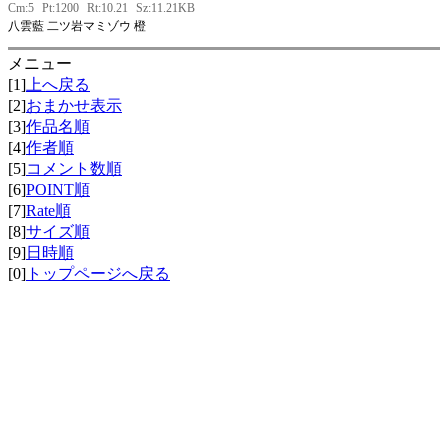
Cm:5
Pt:1200
Rt:10.21
Sz:11.21KB
八雲藍 二ツ岩マミゾウ 橙
メニュー
[1]
上へ戻る
[2]
おまかせ表示
[3]
作品名順
[4]
作者順
[5]
コメント数順
[6]
POINT順
[7]
Rate順
[8]
サイズ順
[9]
日時順
[0]
トップページへ戻る