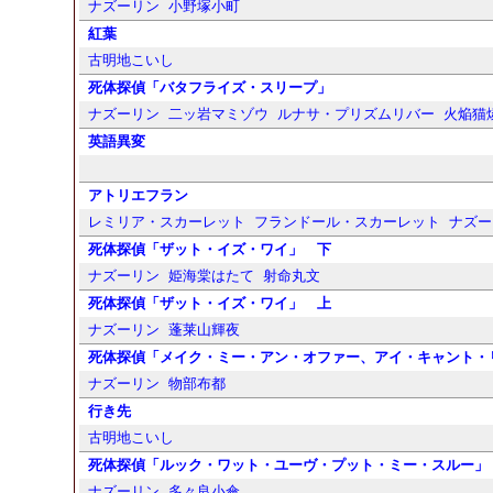
ナズーリン
小野塚小町
紅葉
古明地こいし
死体探偵「バタフライズ・スリープ」
ナズーリン
二ッ岩マミゾウ
ルナサ・プリズムリバー
火焔猫
英語異変
アトリエフラン
レミリア・スカーレット
フランドール・スカーレット
ナズー
死体探偵「ザット・イズ・ワイ」 下
ナズーリン
姫海棠はたて
射命丸文
死体探偵「ザット・イズ・ワイ」 上
ナズーリン
蓬莱山輝夜
死体探偵「メイク・ミー・アン・オファー、アイ・キャント・
ナズーリン
物部布都
行き先
古明地こいし
死体探偵「ルック・ワット・ユーヴ・プット・ミー・スルー」
ナズーリン
多々良小傘