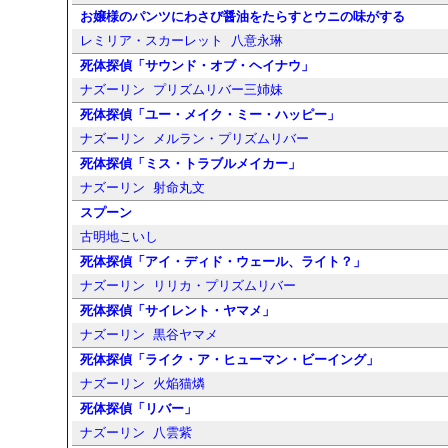
お嬢様のパンツにわさび醤油をたらすとウニの味がする
レミリア・スカーレット
八意永琳
死体探偵「サウンド・オブ・ヘイナウ」
ナズーリン
プリズムリバー三姉妹
死体探偵「ユー・メイク・ミー・ハッピー」
ナズーリン
メルラン・プリズムリバー
死体探偵「ミス・トラブルメイカー」
ナズーリン
射命丸文
スプーン
古明地こいし
死体探偵「アイ・ディド・ウェール、ライト？」
ナズーリン
リリカ・プリズムリバー
死体探偵「サイレント・ヤマメ」
ナズーリン
黒谷ヤマメ
死体探偵「ライク・ア・ヒューマン・ビーイング」
ナズーリン
火焔猫燐
死体探偵「リバー」
ナズーリン
八雲紫