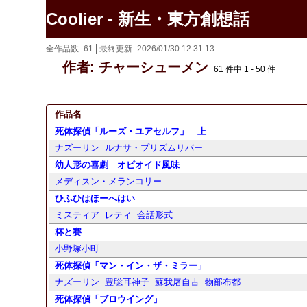
Coolier - 新生・東方創想話
全作品数
61
最終更新
2026/01/30 12:31:13
作者: チャーシューメン
61 件中 1 - 50 件
作品名
死体探偵「ルーズ・ユアセルフ」 上
ナズーリン
ルナサ・プリズムリバー
幼人形の喜劇 オピオイド風味
メディスン・メランコリー
ひふひはほーへはい
ミスティア
レティ
会話形式
杯と賽
小野塚小町
死体探偵「マン・イン・ザ・ミラー」
ナズーリン
豊聡耳神子
蘇我屠自古
物部布都
死体探偵「ブロウイング」