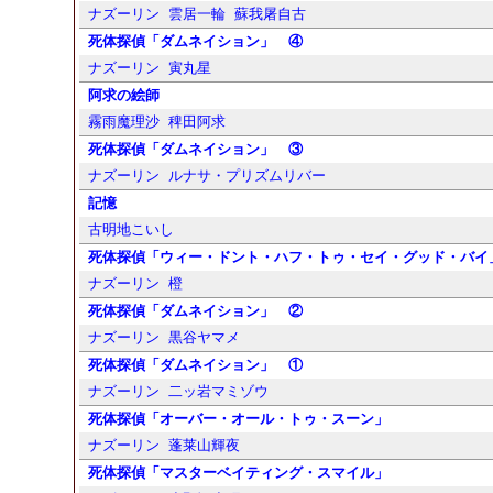
ナズーリン
雲居一輪
蘇我屠自古
死体探偵「ダムネイション」 ④
ナズーリン
寅丸星
阿求の絵師
霧雨魔理沙
稗田阿求
死体探偵「ダムネイション」 ③
ナズーリン
ルナサ・プリズムリバー
記憶
古明地こいし
死体探偵「ウィー・ドント・ハフ・トゥ・セイ・グッド・バイ
ナズーリン
橙
死体探偵「ダムネイション」 ②
ナズーリン
黒谷ヤマメ
死体探偵「ダムネイション」 ①
ナズーリン
二ッ岩マミゾウ
死体探偵「オーバー・オール・トゥ・スーン」
ナズーリン
蓬莱山輝夜
死体探偵「マスターベイティング・スマイル」