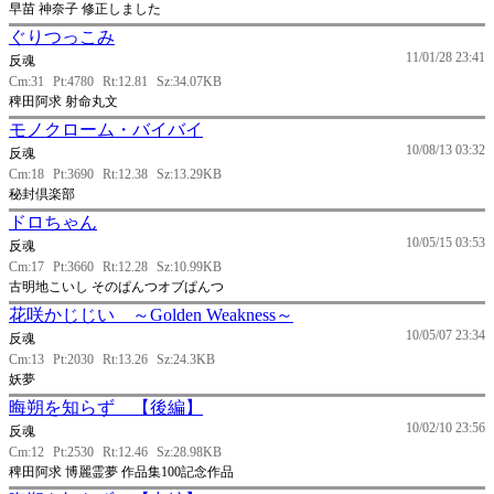
早苗 神奈子 修正しました
ぐりつっこみ
11/01/28 23:41
反魂
Cm:31
Pt:4780
Rt:12.81
Sz:34.07KB
稗田阿求 射命丸文
モノクローム・バイバイ
10/08/13 03:32
反魂
Cm:18
Pt:3690
Rt:12.38
Sz:13.29KB
秘封倶楽部
ドロちゃん
10/05/15 03:53
反魂
Cm:17
Pt:3660
Rt:12.28
Sz:10.99KB
古明地こいし そのぱんつオブぱんつ
花咲かじじい ～Golden Weakness～
10/05/07 23:34
反魂
Cm:13
Pt:2030
Rt:13.26
Sz:24.3KB
妖夢
晦朔を知らず 【後編】
10/02/10 23:56
反魂
Cm:12
Pt:2530
Rt:12.46
Sz:28.98KB
稗田阿求 博麗霊夢 作品集100記念作品