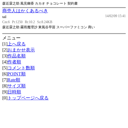
森近霖之助 風見幽香 カカオ チョコレート 契約書
商売人はかくあるべき
14/02/09 15:41
tail
Cm:6
Pt:1250
Rt:10.2
Sz:8.24KB
森近霖之助 霧雨魔理沙 東風谷早苗 スーパーファミコン 商い
メニュー
[1]
上へ戻る
[2]
おまかせ表示
[3]
作品名順
[4]
作者順
[5]
コメント数順
[6]
POINT順
[7]
Rate順
[8]
サイズ順
[9]
日時順
[0]
トップページへ戻る