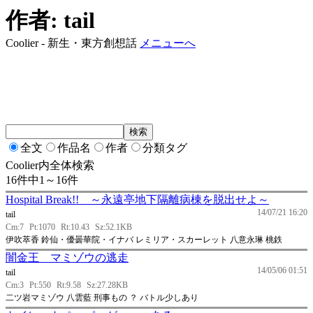
作者: tail
Coolier - 新生・東方創想話
メニューへ
全文
作品名
作者
分類タグ
Coolier内全体検索
16件中1～16件
Hospital Break!! ～永遠亭地下隔離病棟を脱出せよ～
14/07/21 16:20
tail
Cm:7
Pt:1070
Rt:10.43
Sz:52.1KB
伊吹萃香 鈴仙・優曇華院・イナバ レミリア・スカーレット 八意永琳 桃鉄
闇金王 マミゾウの逃走
14/05/06 01:51
tail
Cm:3
Pt:550
Rt:9.58
Sz:27.28KB
二ツ岩マミゾウ 八雲藍 刑事もの ？ バトル少しあり