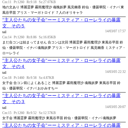
Cm:11
Pt:1260
Rt:9.18
Sz:27.07KB
地の文あり 博麗霊夢 霧雨魔理沙 魂魄妖夢 風見幽香 鈴仙・優曇華院・イナバ 東
風谷早苗 アリス・マーガトロイド ７人のオリキャラ
"主人公たちの女子会"ーーミスティア・ローレライの暴露
文、その５
14/03/07 17:57
tail
Cm:14
Pt:1260
Rt:8.86
Sz:16.85KB
まだ合コンは始まってません 合コンは次回 博麗霊夢 霧雨魔理沙 東風谷早苗 鈴
仙・優曇華院・イナバ 魂魄妖夢 アリス・マーガトロイド 風見幽香 ミスティア・
ローレライ
"主人公たちの女子会"ーーミスティア・ローレライの暴露
文、その４
14/03/05 22:32
tail
Cm:18
Pt:1460
Rt:9.58
Sz:4.87KB
女子会 合コン前によくあること 博麗霊夢 霧雨魔理沙 魂魄妖夢 東風谷早苗 鈴
仙・優曇華院・イナバ おかみすちー
"主人公たちの女子会"ーーミスティア・ローレライの暴露
文、その３
14/03/05 20:07
tail
Cm:15
Pt:1260
Rt:9.52
Sz:12.57KB
女子会 博麗霊夢 霧雨魔理沙 東風谷早苗 鈴仙・優曇華院・イナバ 魂魄妖夢
"主人公たちの女子会"ーーミスティア・ローレライの暴露