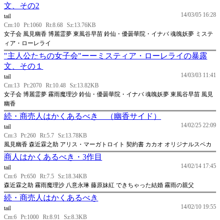
文、その2
14/03/05 16:28
tail
Cm:10
Pt:1060
Rt:8.68
Sz:13.76KB
女子会 風見幽香 博麗霊夢 東風谷早苗 鈴仙・優曇華院・イナバ 魂魄妖夢 ミステ
ィア・ローレライ
"主人公たちの女子会"ーーミスティア・ローレライの暴露
文、その１
14/03/03 11:41
tail
Cm:13
Pt:2070
Rt:10.48
Sz:13.82KB
女子会 博麗霊夢 霧雨魔理沙 鈴仙・優曇華院・イナバ 魂魄妖夢 東風谷早苗 風見
幽香
続・商売人はかくあるべき （幽香サイド）
14/02/25 22:09
tail
Cm:3
Pt:260
Rt:5.7
Sz:13.78KB
風見幽香 森近霖之助 アリス・マーガトロイト 契約書 カカオ オリジナルスペカ
商人はかくあるべき・3作目
14/02/14 17:45
tail
Cm:6
Pt:650
Rt:7.5
Sz:18.34KB
森近霖之助 霧雨魔理沙 八意永琳 藤原妹紅 できちゃった結婚 霧雨の親父
続・商売人はかくあるべき
14/02/10 19:55
tail
Cm:6
Pt:1000
Rt:8.91
Sz:8.3KB