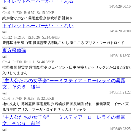
トイレットペーパーが・・・ある
14/04/29 00:10
tail
Cm:9
Pt:730
Rt:6.57
Sz:15.29KB
続き物ではない 霧雨魔理沙 伊吹萃香 謎解き
トイレットペーパーが・・・ない
14/04/20 20:00
tail
Cm:22
Pt:2130
Rt:10.26
Sz:14.49KB
豊郷耳神子 聖白蓮 博麗霊夢 古明地こいし 秦こころ アリス・マーガトロイド
東方探偵碌
14/03/18 18:32
tail
Cm:4
Pt:530
Rt:11.1
Sz:46.36KB
推理物 博麗霊夢 霧雨魔理沙 ジェイソン・田中 密室とかトリックとかはまだ幻想
入りしてません
"主人公たちの女子会"ーーミスティア・ローレライの暴露
文、その６ 後半
14/03/11 21:22
tail
Cm:6
Pt:740
Rt:6.38
Sz:22.09KB
地の文あり 博麗霊夢 霧雨魔理沙 魂魄妖夢 風見幽香 鈴仙・優曇華院・イナバ 東
風谷早苗 アリス・マーガトロイド ７人のオリキャラ
"主人公たちの女子会"ーーミスティア・ローレライの暴露
文、その６ 前半
14/03/09 23:25
tail