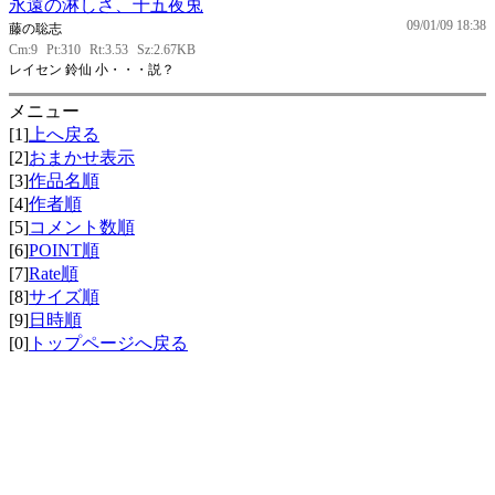
永遠の淋しさ、十五夜兎
09/01/09 18:38
藤の聡志
Cm:9
Pt:310
Rt:3.53
Sz:2.67KB
レイセン 鈴仙 小・・・説？
メニュー
[1]
上へ戻る
[2]
おまかせ表示
[3]
作品名順
[4]
作者順
[5]
コメント数順
[6]
POINT順
[7]
Rate順
[8]
サイズ順
[9]
日時順
[0]
トップページへ戻る