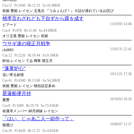
Cm:12
Pt:2440
Rt:12.33
Sz:10.48KB
依姫 豊姫 レイセン 玉兎兵 『うみょんげ！』９話が遅れているお詫び
桃李言わざれども下自ずから蹊を成す
11/03/05 14:40
ビアード
Cm:6
Pt:970
Rt:11.06
Sz:44.09KB
オリ玉兎 豊姫 レイセン 依姫
ウサギ達の寝正月戦争
11/01/31 22:41
clo0001
Cm:12
Pt:2220
Rt:10.44
Sz:9.19KB
鈴仙 レイセン てゐ 輝夜 寝正月
“蓬莱炉心”
10/11/21 17:38
這い寄る妖怪
Cm:41
Pt:6560
Rt:13.86
Sz:54.26KB
依姫 豊姫 レイセン 独自設定多め
星蓮船儚月抄
10/10/02 18:18
重曹
Cm:9
Pt:1000
Rt:10.79
Sz:15.61KB
命蓮寺メンバー 綿月姉妹 レイセン
「はい、じゃあ二人一組作って」
10/06/07 12:37
猫透け
Cm:18
Pt:4420
Rt:11.55
Sz:4.81KB