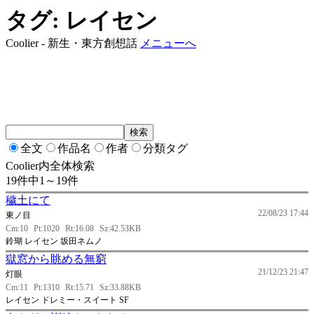
タグ: レイセン
Coolier - 新生・東方創想話
メニューへ
全文
作品名
作者
分類タグ
Coolier内全体検索
19件中1～19件
穢土にて
22/08/23 17:44
東ノ目
Cm:10
Pt:1020
Rt:16.08
Sz:42.53KB
鈴瑚 レイセン 坂田ネムノ
獄窓から眺める無窮
21/12/23 21:47
灯眼
Cm:11
Pt:1310
Rt:15.71
Sz:33.88KB
レイセン ドレミー・スイート SF