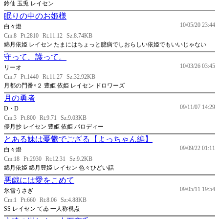
鈴仙 玉兎 レイセン
眠りの中のお姫様
10/05/20 23:44
白々燈
Cm:8
Pt:2810
Rt:11.12
Sz:8.74KB
綿月依姫 レイセン たまにはちょっと臆病でしおらしい依姫でもいいじゃない
守って、護って。
10/03/26 03:45
リーオ
Cm:7
Pt:1440
Rt:11.27
Sz:32.92KB
月都の門番×２ 豊姫 依姫 レイセン ドロワーズ
月の勇者
09/11/07 14:29
D・D
Cm:3
Pt:800
Rt:9.71
Sz:9.03KB
儚月抄 レイセン 豊姫 依姫 パロディー
とある妹は憂鬱でござる【よっちゃん編】
09/09/22 01:11
白々燈
Cm:18
Pt:2930
Rt:12.31
Sz:9.2KB
綿月依姫 綿月豊姫 レイセン 色々ひどい話
悪戯には愛をこめて
09/05/11 19:54
氷雪うさぎ
Cm:1
Pt:660
Rt:8.06
Sz:4.88KB
SS レイセン てゐ 一人称視点