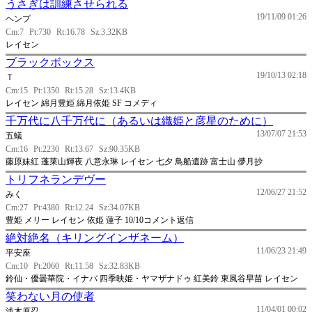
うさぎは訓練させられる
19/11/09 01:26
ヘンプ
Cm:7
Pt:730
Rt:16.78
Sz:3.32KB
レイセン
ブラックボックス
19/10/13 02:18
Ｔ
Cm:15
Pt:1350
Rt:15.28
Sz:13.4KB
レイセン 綿月豊姫 綿月依姫 SF コメディ
千万代に八千万代に（あるいは織姫と彦星のために）
13/07/07 21:53
五蟻
Cm:16
Pt:2230
Rt:13.67
Sz:90.35KB
藤原妹紅 蓬莱山輝夜 八意永琳 レイセン 七夕 鳥船遺跡 富士山 儚月抄
トリフネランデヴー
12/06/27 21:52
みく
Cm:27
Pt:4380
Rt:12.24
Sz:34.07KB
豊姫 メリー レイセン 依姫 蓮子 10/10コメント返信
絶対絶名（キリングインザネーム）
11/06/23 21:49
平安座
Cm:10
Pt:2060
Rt:11.58
Sz:32.83KB
鈴仙・優曇華院・イナバ 四季映姫・ヤマザナドゥ 紅美鈴 東風谷早苗 レイセン
笑わない月の使者
11/04/01 00:02
浅木原忍