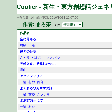
Coolier - 新生・東方創想話ジェ
全作品数
14
最終更新
2016/10/31 22:07:00
作者: まろ茶
投稿日時
14 件
作品名
空に落ちる
村紗
一輪
好きの証明
さとり
パルスィ
さとパル
見越入道、見越した先に
雲山
アクアフィリア
一輪
村紗
百合
よくあるワガママの話
一輪
村紗
ムラいち
水深3732mにて
一輪
村紗