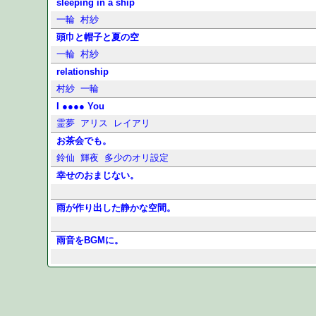
sleeping in a ship
一輪
村紗
頭巾と帽子と夏の空
一輪
村紗
relationship
村紗
一輪
I ●●●● You
霊夢
アリス
レイアリ
お茶会でも。
鈴仙
輝夜
多少のオリ設定
幸せのおまじない。
雨が作り出した静かな空間。
雨音をBGMに。