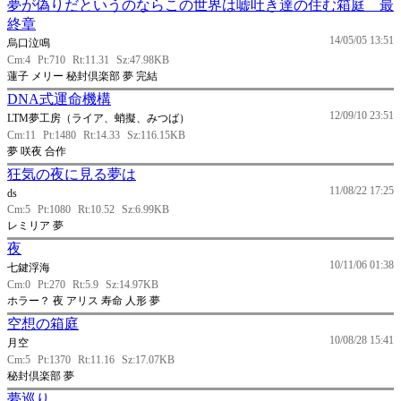
夢が偽りだというのならこの世界は嘘吐き達の住む箱庭 最
終章
14/05/05 13:51
烏口泣鳴
Cm:4
Pt:710
Rt:11.31
Sz:47.98KB
蓮子 メリー 秘封倶楽部 夢 完結
DNA式運命機構
12/09/10 23:51
LTM夢工房（ライア、蛸擬、みつば）
Cm:11
Pt:1480
Rt:14.33
Sz:116.15KB
夢 咲夜 合作
狂気の夜に見る夢は
11/08/22 17:25
ds
Cm:5
Pt:1080
Rt:10.52
Sz:6.99KB
レミリア 夢
夜
10/11/06 01:38
七鍵浮海
Cm:0
Pt:270
Rt:5.9
Sz:14.97KB
ホラー？ 夜 アリス 寿命 人形 夢
空想の箱庭
10/08/28 15:41
月空
Cm:5
Pt:1370
Rt:11.16
Sz:17.07KB
秘封倶楽部 夢
夢巡り