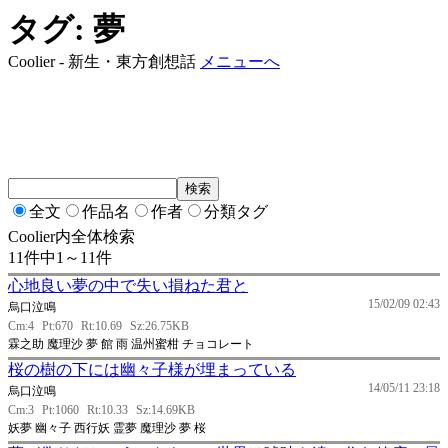
タグ: 夢
Coolier - 新生・東方創想話
メニューへ
全文
作品名
作者
分類タグ
Coolier内全体検索
11件中1～11件
心地良い夢の中で失い損ねた君と
15/02/09 02:43
烏口泣鳴
Cm:4
Pt:670
Rt:10.69
Sz:26.75KB
霖之助 魔理沙 夢 館 雨 温州蜜柑 チョコレート
桜の樹の下には幽々子様が埋まっている
14/05/11 23:18
烏口泣鳴
Cm:3
Pt:1060
Rt:10.33
Sz:14.69KB
妖夢 幽々子 西行妖 霊夢 魔理沙 夢 桜