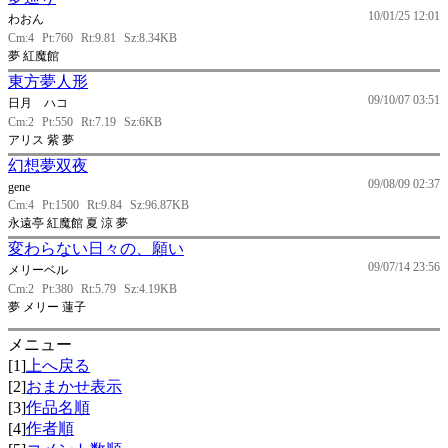
10/01/25 12:01
わおん
Cm:4
Pt:760
Rt:9.81
Sz:8.34KB
夢 紅魔館
東方夢人形
09/10/07 03:51
日月 ハコ
Cm:2
Pt:550
Rt:7.19
Sz:6KB
アリス 紫 夢
幻想夢双夜
09/08/09 02:37
gene
Cm:4
Pt:1500
Rt:9.84
Sz:96.87KB
永遠亭 紅魔館 夏 涼 夢
変わらない日々の、願い
09/07/14 23:56
メリーベル
Cm:2
Pt:380
Rt:5.79
Sz:4.19KB
夢 メリー 蓮子
メニュー
[1]
上へ戻る
[2]
おまかせ表示
[3]
作品名順
[4]
作者順