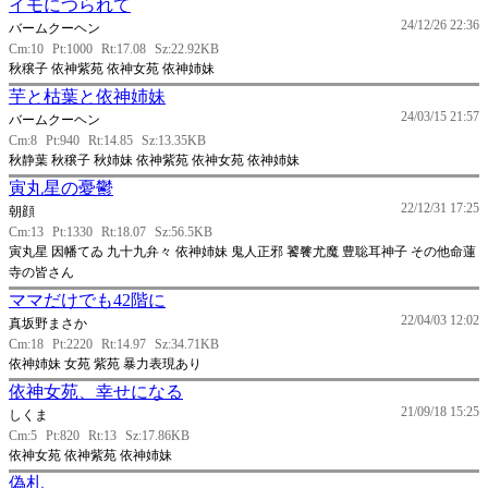
イモにつられて
24/12/26 22:36
バームクーヘン
Cm:10
Pt:1000
Rt:17.08
Sz:22.92KB
秋穣子 依神紫苑 依神女苑 依神姉妹
芋と枯葉と依神姉妹
24/03/15 21:57
バームクーヘン
Cm:8
Pt:940
Rt:14.85
Sz:13.35KB
秋静葉 秋穣子 秋姉妹 依神紫苑 依神女苑 依神姉妹
寅丸星の憂鬱
22/12/31 17:25
朝顔
Cm:13
Pt:1330
Rt:18.07
Sz:56.5KB
寅丸星 因幡てゐ 九十九弁々 依神姉妹 鬼人正邪 饕餮尤魔 豊聡耳神子 その他命蓮
寺の皆さん
ママだけでも42階に
22/04/03 12:02
真坂野まさか
Cm:18
Pt:2220
Rt:14.97
Sz:34.71KB
依神姉妹 女苑 紫苑 暴力表現あり
依神女苑、幸せになる
21/09/18 15:25
しくま
Cm:5
Pt:820
Rt:13
Sz:17.86KB
依神女苑 依神紫苑 依神姉妹
偽札