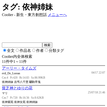
タグ: 依神姉妹
Coolier - 新生・東方創想話
メニューへ
全文
作品名
作者
分類タグ
Coolier内全体検索
11件中1～11件
アーリー・タイムズ
04/17 22:07
evil_De_Lorean
Cm:4
Pt:420
Rt:14.83
Sz:86.99KB
依神姉妹 吉弔八千慧 驪駒早鬼
貧乏神とゆりの花
25/07/18 21:46
マリ
Cm:7
Pt:720
Rt:16.56
Sz:8.62KB
依神紫苑 依神女苑 依神姉妹