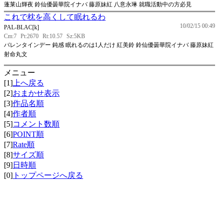
蓬莱山輝夜 鈴仙優曇華院イナバ 藤原妹紅 八意永琳 就職活動中の方必見
これで枕を高くして眠れるわ
10/02/15 00:49
PAL-BLAC[k]
Cm:7
Pt:2670
Rt:10.57
Sz:5KB
バレンタインデー 鈍感 眠れるのは1人だけ 紅美鈴 鈴仙優曇華院イナバ 藤原妹紅
射命丸文
メニュー
[1]
上へ戻る
[2]
おまかせ表示
[3]
作品名順
[4]
作者順
[5]
コメント数順
[6]
POINT順
[7]
Rate順
[8]
サイズ順
[9]
日時順
[0]
トップページへ戻る