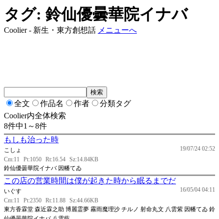
タグ: 鈴仙優曇華院イナバ
Coolier - 新生・東方創想話
メニューへ
全文
作品名
作者
分類タグ
Coolier内全体検索
8件中1～8件
もしも治った時
19/07/24 02:52
こしょ
Cm:11
Pt:1050
Rt:16.54
Sz:14.84KB
鈴仙優曇華院イナバ 因幡てゐ
この店の営業時間は僕が起きた時から眠るまでだ
16/05/04 04:11
いぐす
Cm:11
Pt:2350
Rt:11.88
Sz:44.66KB
東方香霖堂 森近霖之助 博麗霊夢 霧雨魔理沙 チルノ 射命丸文 八雲紫 因幡てゐ 鈴
仙優曇華院イナバ 八雲藍