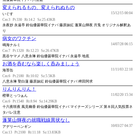
変えられるもの、変えられぬもの
15/12/15 00:04
いぐす
Cm:3
Pt:330
Rt:14.2
Sz:25.43KB
永夜抄 永遠亭 鈴仙優曇華院イナバ 藤原妹紅 蓬莱山輝夜 月兎 オリジナル解釈あ
り
病女のワクチン
14/07/28 06:15
鳴海ナルミ
Cm:7
Pt:1320
Rt:12.23
Sz:26.47KB
黒谷ヤマメ 八意永琳 鈴仙優曇華院イナバ 永遠亭 地底
お酒を呑むなら楽しく呑みましょう
11/11/03 22:18
海苔缶
Cm:6
Pt:2180
Rt:10.02
Sz:5.5KB
八意永琳 聖白蓮 藤原妹紅 鈴仙優曇華院イナバ 稗田阿求
りんりんりん！
11/02/20 15:34
橙華とっつぁん
Cm:6
Pt:1540
Rt:8.94
Sz:14.29KB
十六夜咲夜 風見幽香 鈴仙優曇華院イナバ マイナーズシリーズ 第８回人気投票ネ
タバレ注意
蓬莱山輝夜の就職戦線異状なし
10/03/27 04:37
アデリーペンギン
Cm:13
Pt:2100
Rt:11.18
Sz:13.83KB