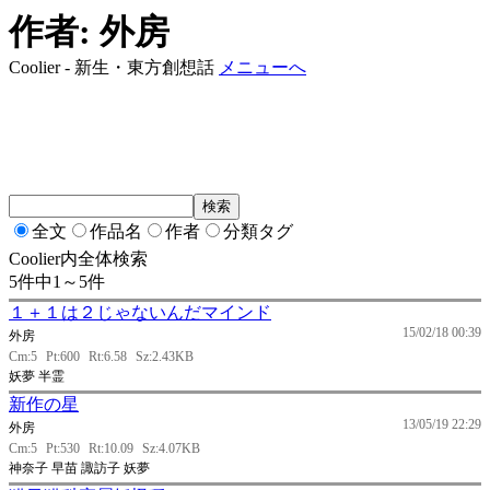
作者: 外房
Coolier - 新生・東方創想話
メニューへ
全文
作品名
作者
分類タグ
Coolier内全体検索
5件中1～5件
１＋１は２じゃないんだマインド
15/02/18 00:39
外房
Cm:5
Pt:600
Rt:6.58
Sz:2.43KB
妖夢 半霊
新作の星
13/05/19 22:29
外房
Cm:5
Pt:530
Rt:10.09
Sz:4.07KB
神奈子 早苗 諏訪子 妖夢