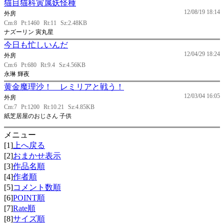
猫目猫科寅属妖怪種
12/08/19 18:14
外房
Cm:8
Pt:1460
Rt:11
Sz:2.48KB
ナズーリン 寅丸星
今日も忙しいんだ
12/04/29 18:24
外房
Cm:6
Pt:680
Rt:9.4
Sz:4.56KB
永琳 輝夜
黄金魔理沙！ レミリアと戦う！
12/03/04 16:05
外房
Cm:7
Pt:1200
Rt:10.21
Sz:4.85KB
紙芝居屋のおじさん 子供
メニュー
[1]
上へ戻る
[2]
おまかせ表示
[3]
作品名順
[4]
作者順
[5]
コメント数順
[6]
POINT順
[7]
Rate順
[8]
サイズ順