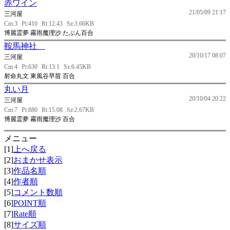
赤ワイン
21/05/09 21:17
三河屋
Cm:3
Pt:410
Rt:12.43
Sz:3.66KB
博麗霊夢 霧雨魔理沙 たぶん百合
鞍馬神社
20/10/17 08:07
三河屋
Cm:4
Pt:630
Rt:13.1
Sz:6.45KB
射命丸文 東風谷早苗 百合
丸い月
20/10/04 20:22
三河屋
Cm:7
Pt:880
Rt:15.08
Sz:2.67KB
博麗霊夢 霧雨魔理沙 百合
メニュー
[1]
上へ戻る
[2]
おまかせ表示
[3]
作品名順
[4]
作者順
[5]
コメント数順
[6]
POINT順
[7]
Rate順
[8]
サイズ順