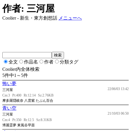
作者: 三河屋
Coolier - 新生・東方創想話
メニューへ
全文
作品名
作者
分類タグ
Coolier内全体検索
5件中1～5件
怖い夢
22/06/03 13:42
三河屋
Cm:3
Pt:400
Rt:12.14
Sz:2.76KB
摩多羅隠岐奈 八雲紫 たぶん百合
青い空
21/10/03 06:50
三河屋
Cm:4
Pt:350
Rt:12.5
Sz:8.31KB
博麗霊夢 東風谷早苗