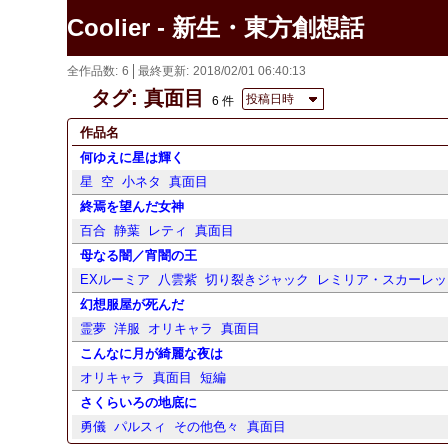
Coolier - 新生・東方創想話
全作品数
6
最終更新
2018/02/01 06:40:13
タグ: 真面目
投稿日時
6 件
作品名
何ゆえに星は輝く
星
空
小ネタ
真面目
終焉を望んだ女神
百合
静葉
レティ
真面目
母なる闇／宵闇の王
EXルーミア
八雲紫
切り裂きジャック
レミリア・スカーレッ
幻想服屋が死んだ
霊夢
洋服
オリキャラ
真面目
こんなに月が綺麗な夜は
オリキャラ
真面目
短編
さくらいろの地底に
勇儀
パルスィ
その他色々
真面目