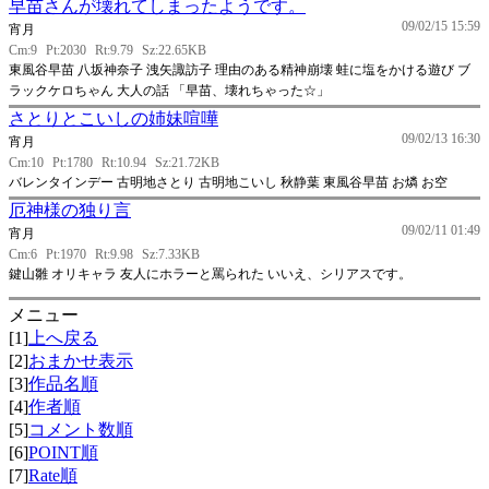
早苗さんが壊れてしまったようです。
09/02/15 15:59
宵月
Cm:9
Pt:2030
Rt:9.79
Sz:22.65KB
東風谷早苗 八坂神奈子 洩矢諏訪子 理由のある精神崩壊 蛙に塩をかける遊び ブ
ラックケロちゃん 大人の話 「早苗、壊れちゃった☆」
さとりとこいしの姉妹喧嘩
09/02/13 16:30
宵月
Cm:10
Pt:1780
Rt:10.94
Sz:21.72KB
バレンタインデー 古明地さとり 古明地こいし 秋静葉 東風谷早苗 お燐 お空
厄神様の独り言
09/02/11 01:49
宵月
Cm:6
Pt:1970
Rt:9.98
Sz:7.33KB
鍵山雛 オリキャラ 友人にホラーと罵られた いいえ、シリアスです。
メニュー
[1]
上へ戻る
[2]
おまかせ表示
[3]
作品名順
[4]
作者順
[5]
コメント数順
[6]
POINT順
[7]
Rate順