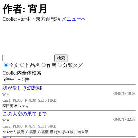
作者: 宵月
Coolier - 新生・東方創想話
メニューへ
全文
作品名
作者
分類タグ
Coolier内全体検索
5件中1～5件
我が愛しき幻想郷
09/03/13 19:08
宵月
Cm:1
Pt:350
Rt:9.38
Sz:10.11KB
稗田阿求 レティ
この大空の果てまで
09/02/17 22:33
宵月
Cm:2
Pt:800
Rt:9.71
Sz:11.54KB
ややオリ設定 八雲紫 八雲藍 橙 ほのぼの 後に過去話