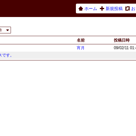
ホーム
新規投稿
お
時
名前
投稿日時
宵月
09/02/11 01
スです。