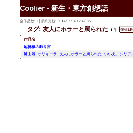
Coolier - 新生・東方創想話
全作品数
1
最終更新
2014/05/04 12:47:36
タグ: 友人にホラーと罵られた
投稿日
1 件
作品名
厄神様の独り言
鍵山雛
オリキャラ
友人にホラーと罵られた
いいえ、シリア