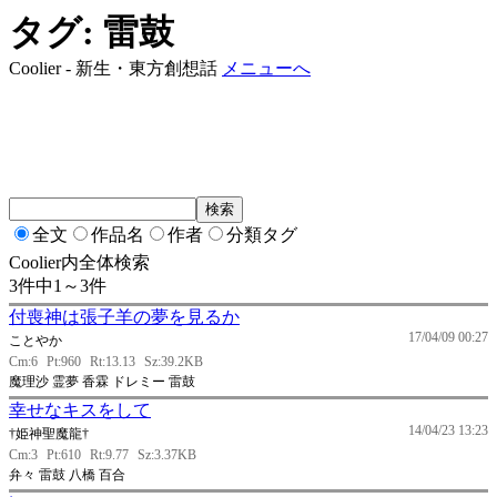
タグ: 雷鼓
Coolier - 新生・東方創想話
メニューへ
全文
作品名
作者
分類タグ
Coolier内全体検索
3件中1～3件
付喪神は張子羊の夢を見るか
17/04/09 00:27
ことやか
Cm:6
Pt:960
Rt:13.13
Sz:39.2KB
魔理沙 霊夢 香霖 ドレミー 雷鼓
幸せなキスをして
14/04/23 13:23
†姫神聖魔龍†
Cm:3
Pt:610
Rt:9.77
Sz:3.37KB
弁々 雷鼓 八橋 百合