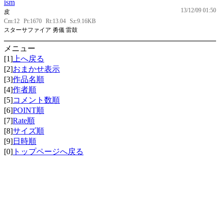
ism
13/12/09 01:50
皮
Cm:12
Pt:1670
Rt:13.04
Sz:9.16KB
スターサファイア 勇儀 雷鼓
メニュー
[1]
上へ戻る
[2]
おまかせ表示
[3]
作品名順
[4]
作者順
[5]
コメント数順
[6]
POINT順
[7]
Rate順
[8]
サイズ順
[9]
日時順
[0]
トップページへ戻る