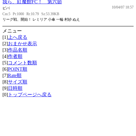
我ら、紅魔館FC！ 第六節
10/04/07 18:57
ビバ
Cm:5
Pt:1000
Rt:10.79
Sz:53.39KB
リーグ戦、開始！ レミリア 小傘 一輪 村紗 ぬえ
メニュー
[1]
上へ戻る
[2]
おまかせ表示
[3]
作品名順
[4]
作者順
[5]
コメント数順
[6]
POINT順
[7]
Rate順
[8]
サイズ順
[9]
日時順
[0]
トップページへ戻る