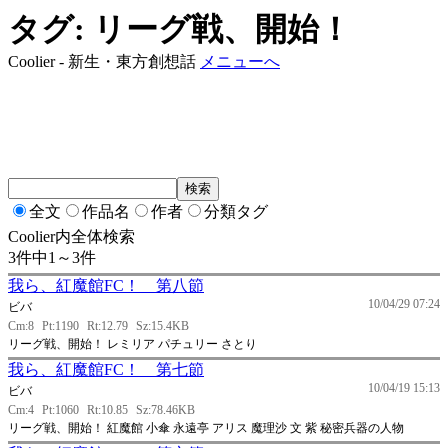
タグ: リーグ戦、開始！
Coolier - 新生・東方創想話
メニューへ
全文
作品名
作者
分類タグ
Coolier内全体検索
3件中1～3件
我ら、紅魔館FC！ 第八節
10/04/29 07:24
ビバ
Cm:8
Pt:1190
Rt:12.79
Sz:15.4KB
リーグ戦、開始！ レミリア パチュリー さとり
我ら、紅魔館FC！ 第七節
10/04/19 15:13
ビバ
Cm:4
Pt:1060
Rt:10.85
Sz:78.46KB
リーグ戦、開始！ 紅魔館 小傘 永遠亭 アリス 魔理沙 文 紫 秘密兵器の人物