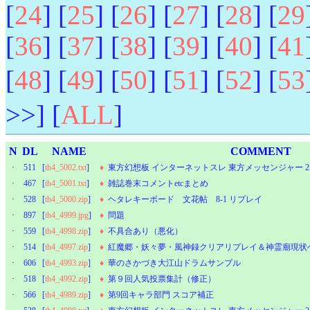
[
24
] [
25
] [
26
] [
27
] [
28
] [
29
[
36
] [
37
] [
38
] [
39
] [
40
] [
41
[
48
] [
49
] [
50
] [
51
] [
52
] [
53
>>] [
ALL
]
N
DL
NAME
COMMENT
·
511
[
th4_5002.txt
]
♦
東方幻想板 インターネットスレ 東方メッセンジャー 2
·
467
[
th4_5001.txt
]
♦
雑誌巻末コメントetcまとめ
·
528
[
th4_5000.zip
]
♦
ヘタレキーボード 文花帖 8-1 リプレイ
·
897
[
th4_4999.jpg
]
♦
問題
·
559
[
th4_4998.zip
]
♦
不具合あり（悪化）
·
514
[
th4_4997.zip
]
♦
紅魔郷・妖々夢・風神録クリアリプレイ＆神霊廟現状
·
606
[
th4_4993.zip
]
♦
華のさかづき大江山ドラムサンプル
·
518
[
th4_4992.zip
]
♦
第９回人気投票集計（修正）
·
566
[
th4_4989.zip
]
♦
第9回キャラ部門 スコア補正