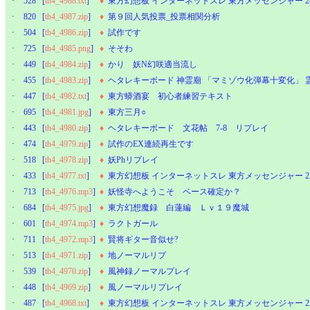
·
528
[
th4_4988.txt
]
♦
東方幻想板 インターネットスレ 東方メッセンジャー 2
·
820
[
th4_4987.zip
]
♦
第９回人気投票_投票相関分析
·
504
[
th4_4986.zip
]
♦
試作です
·
725
[
th4_4985.png
]
♦
そそわ
·
449
[
th4_4984.zip
]
♦
かり 妖N幻咲適当流し
·
455
[
th4_4983.zip
]
♦
ヘタレキーボード 神霊廟 「マミゾウ化弾幕十変化」 
·
447
[
th4_4982.txt
]
♦
東方蟒酒宴 初心者練習テキスト
·
695
[
th4_4981.jpg
]
♦
東方三月○
·
443
[
th4_4980.zip
]
♦
ヘタレキーボード 文花帖 7-8 リプレイ
·
474
[
th4_4979.zip
]
♦
試作のEX連続再生です
·
518
[
th4_4978.zip
]
♦
妖Phリプレイ
·
433
[
th4_4977.txt
]
♦
東方幻想板 インターネットスレ 東方メッセンジャー 2
·
713
[
th4_4976.mp3
]
♦
妖怪寺へようこそ ベース確定か？
·
684
[
th4_4975.jpg
]
♦
東方幻想魔録 白蓮編 Ｌｖ１９魔城
·
601
[
th4_4974.mp3
]
♦
ラクトガール
·
711
[
th4_4972.mp3
]
♦
賢将ギター音似せ?
·
513
[
th4_4971.zip
]
♦
地ノーマルリプ
·
539
[
th4_4970.zip
]
♦
風神録ノーマルプレイ
·
448
[
th4_4969.zip
]
♦
風ノーマルリプレイ
·
487
[
th4_4968.txt
]
♦
東方幻想板 インターネットスレ 東方メッセンジャー 