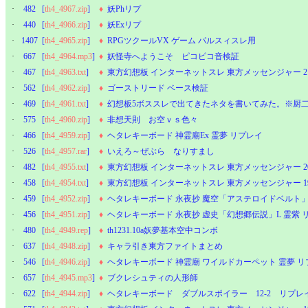
·
482
[
th4_4967.zip
]
♦
妖Phリプ
·
440
[
th4_4966.zip
]
♦
妖Exリプ
·
1407
[
th4_4965.zip
]
♦
RPGツクールVX ゲーム パルスィスレ用
·
667
[
th4_4964.mp3
]
♦
妖怪寺へようこそ ピコピコ音検証
·
467
[
th4_4963.txt
]
♦
東方幻想板 インターネットスレ 東方メッセンジャー 2
·
562
[
th4_4962.zip
]
♦
ゴーストリード ベース検証
·
469
[
th4_4961.txt
]
♦
幻想板5ボススレで出てきたネタを書いてみた。※厨
·
575
[
th4_4960.zip
]
♦
非想天則 お空ｖｓ色々
·
466
[
th4_4959.zip
]
♦
ヘタレキーボード 神霊廟Ex 霊夢 リプレイ
·
526
[
th4_4957.rar
]
♦
いえろ～ぜぶら なりすまし
·
482
[
th4_4955.txt
]
♦
東方幻想板 インターネットスレ 東方メッセンジャー 2
·
458
[
th4_4954.txt
]
♦
東方幻想板 インターネットスレ 東方メッセンジャー 1
·
459
[
th4_4952.zip
]
♦
ヘタレキーボード 永夜抄 魔空「アステロイドベルト」
·
456
[
th4_4951.zip
]
♦
ヘタレキーボード 永夜抄 虚史「幻想郷伝説」L 霊紫 
·
480
[
th4_4949.rep
]
♦
th1231.10a妖夢基本空中コンボ
·
637
[
th4_4948.zip
]
♦
キャラ引き東方ファイトまとめ
·
546
[
th4_4946.zip
]
♦
ヘタレキーボード 神霊廟 ワイルドカーペット 霊夢 リ
·
657
[
th4_4945.mp3
]
♦
ブクレシュティの人形師
·
622
[
th4_4944.zip
]
♦
ヘタレキーボード ダブルスポイラー 12-2 リプレ