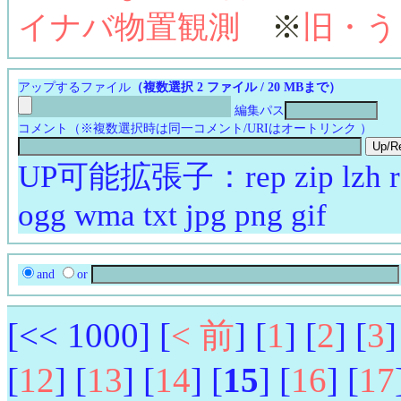
イナバ物置観測
※
旧・う
アップするファイル
（複数選択 2 ファイル / 20 MBまで）
編集パス
コメント（※複数選択時は同一コメント/URIはオートリンク ）
UP可能拡張子：rep zip lzh rar
ogg wma txt jpg png gif
and
or
[<< 1000] [
< 前
] [
1
] [
2
] [
3
]
[
12
] [
13
] [
14
] [
15
] [
16
] [
17