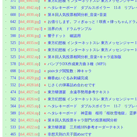
·
571
[
th4_4943.txt
]
♦
東方幻想板 インターネットスレ 東方メッセンジャー 1
·
563
[
th4_4942.zip
]
♦
ヘタレキーボード ダブルスポイラー 11-8 リプレ
·
600
[
th4_4939.zip
]
♦
第８回人気投票相関分析_音楽×音楽
·
642
[
th4_4938.jpg
]
♦
お借りします。フィぎゅっと！咲夜＋律っちゃんドラ
·
655
[
th4_4937.mp3
]
♦
法界の火 ドラムサンプル
·
590
[
th4_4936.jpg
]
♦
響子ドット 確認用
·
525
[
th4_4935.txt
]
♦
東方幻想板 インターネットスレ 東方メッセンジャー 1
·
573
[
th4_4933.txt
]
♦
東方幻想板 インターネットスレ 東方メッセンジャー 
·
525
[
th4_4932.zip
]
♦
第８回人気投票相関分析_音楽×キャラ追加版
·
578
[
th4_4931.zip
]
♦
バンブラDX作成東方曲３種（MP3）
·
698
[
th4_4930.jpg
]
♦
pixivタグ閲覧数：神キャラ
·
774
[
th4_4929.jpg
]
♦
幽香ぬいぐるみ刺繍完成
·
552
[
th4_4928.lzh
]
♦
じさくの弾幕詰め合わせです
·
474
[
th4_4927.txt
]
♦
東方蟒酒宴 永遠亭勢用参考テキスト
·
562
[
th4_4926.txt
]
♦
東方幻想板 インターネットスレ 東方メッセンジャー 1
·
564
[
th4_4925.zip
]
♦
ヘタレキーボード ダブルスポイラー 11-7 リプレ
·
589
[
th4_4924.zip
]
♦
ヘタレキーボード 神霊廟 桜符「桜吹雪地獄」 霊
·
502
[
th4_4923.zip
]
♦
第８回人気投票キャラ部門の投票相関分析
·
533
[
th4_4922.txt
]
♦
東方蟒酒宴 三月精18N参考オーダーテキスト
·
465
[
th4_4921.txt
]
♦
非想天則の天子固めtxtです