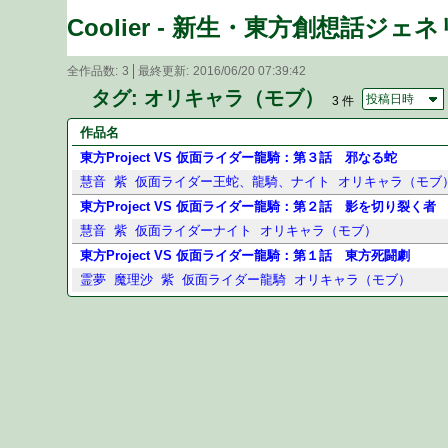
Coolier - 新生・東方創想話ジェ
全作品数
3
最終更新
2016/06/20 07:39:42
タグ: オリキャラ（モブ）
投稿日時
3 件
作品名
東方Project VS 仮面ライダー龍騎：第３話 邪なる蛇
慧音
紫
仮面ライダー王蛇、龍騎、ナイト
オリキャラ（モブ
東方Project VS 仮面ライダー龍騎：第２話 影を切り裂く者
慧音
紫
仮面ライダーナイト
オリキャラ（モブ）
東方Project VS 仮面ライダー龍騎：第１話 東方死闘劇
霊夢
魔理沙
紫
仮面ライダー龍騎
オリキャラ（モブ）