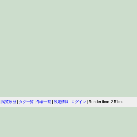
閲覧履歴
タグ一覧
作者一覧
設定情報
ログイン
Render time: 2.51ms