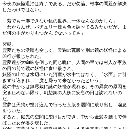
今夜の妖怪退治は終了である。だが勿論、根本の問題が解決
したわけではない。
「紫でも干渉できない鏡の世界…一体なんなのかしら」
「わからんぜ。パチュリー達も色々調べてるみたいだが、ま
だ何の手がかりもつかんでないってさ」
翌朝。
霊夢たちの活躍も空しく、天狗の瓦版で別の鏡の妖怪による
凶行が報じられた。
霊夢達が大蜘蛛を倒した同じ晩に、人間の里では村人が家族
の目の前で鏡の妖怪に食い殺され、
妖怪の山では水辺にいた河童が水中ではなく、「水面」に引
きずり込まれ、二度と帰って来なかったという。
鏡の中からは無尽蔵に謎の妖怪が現れる。その異変の原因を
突き止めない限り、幻想郷の人妖に安息の日は訪れないの
だ。
霊夢は天狗が投げ込んで行った瓦版を居間に放り出し、溜息
をついた。
すると、庭先の空間に裂け目ができ、中から金髪を腰まで伸
ばした女が姿を現した。
だが、霊夢はそんな超常現象ともいえる出来事に驚くことな