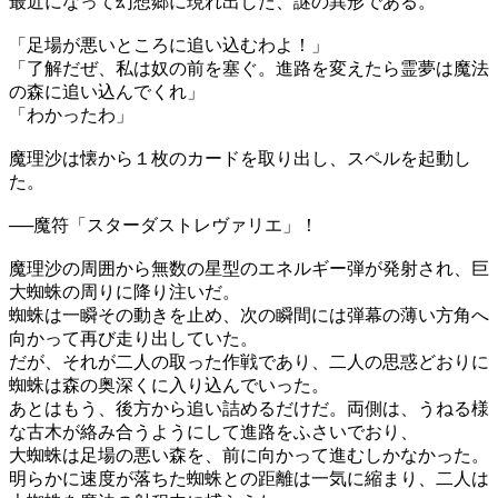
最近になって幻想郷に現れ出した、謎の異形である。
「足場が悪いところに追い込むわよ！」
「了解だぜ、私は奴の前を塞ぐ。進路を変えたら霊夢は魔法
の森に追い込んでくれ」
「わかったわ」
魔理沙は懐から１枚のカードを取り出し、スペルを起動し
た。
──魔符「スターダストレヴァリエ」！
魔理沙の周囲から無数の星型のエネルギー弾が発射され、巨
大蜘蛛の周りに降り注いだ。
蜘蛛は一瞬その動きを止め、次の瞬間には弾幕の薄い方角へ
向かって再び走り出していた。
だが、それが二人の取った作戦であり、二人の思惑どおりに
蜘蛛は森の奥深くに入り込んでいった。
あとはもう、後方から追い詰めるだけだ。両側は、うねる様
な古木が絡み合うようにして進路をふさいでおり、
大蜘蛛は足場の悪い森を、前に向かって進むしかなかった。
明らかに速度が落ちた蜘蛛との距離は一気に縮まり、二人は