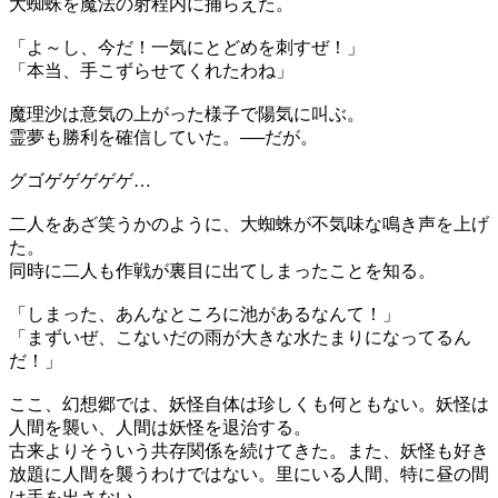
大蜘蛛を魔法の射程内に捕らえた。
「よ～し、今だ！一気にとどめを刺すぜ！」
「本当、手こずらせてくれたわね」
魔理沙は意気の上がった様子で陽気に叫ぶ。
霊夢も勝利を確信していた。──だが。
グゴゲゲゲゲゲ…
二人をあざ笑うかのように、大蜘蛛が不気味な鳴き声を上げ
た。
同時に二人も作戦が裏目に出てしまったことを知る。
「しまった、あんなところに池があるなんて！」
「まずいぜ、こないだの雨が大きな水たまりになってるん
だ！」
ここ、幻想郷では、妖怪自体は珍しくも何ともない。妖怪は
人間を襲い、人間は妖怪を退治する。
古来よりそういう共存関係を続けてきた。また、妖怪も好き
放題に人間を襲うわけではない。里にいる人間、特に昼の間
は手を出さない。