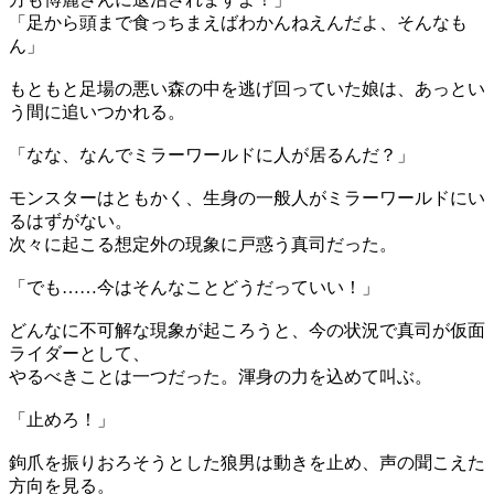
「足から頭まで食っちまえばわかんねえんだよ、そんなも
ん」
もともと足場の悪い森の中を逃げ回っていた娘は、あっとい
う間に追いつかれる。
「なな、なんでミラーワールドに人が居るんだ？」
モンスターはともかく、生身の一般人がミラーワールドにい
るはずがない。
次々に起こる想定外の現象に戸惑う真司だった。
「でも……今はそんなことどうだっていい！」
どんなに不可解な現象が起ころうと、今の状況で真司が仮面
ライダーとして、
やるべきことは一つだった。渾身の力を込めて叫ぶ。
「止めろ！」
鉤爪を振りおろそうとした狼男は動きを止め、声の聞こえた
方向を見る。