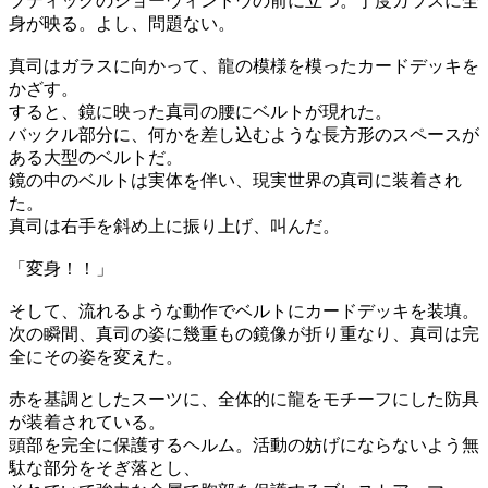
ブティックのショーウィンドウの前に立つ。丁度ガラスに全
身が映る。よし、問題ない。
真司はガラスに向かって、龍の模様を模ったカードデッキを
かざす。
すると、鏡に映った真司の腰にベルトが現れた。
バックル部分に、何かを差し込むような長方形のスペースが
ある大型のベルトだ。
鏡の中のベルトは実体を伴い、現実世界の真司に装着され
た。
真司は右手を斜め上に振り上げ、叫んだ。
「変身！！」
そして、流れるような動作でベルトにカードデッキを装填。
次の瞬間、真司の姿に幾重もの鏡像が折り重なり、真司は完
全にその姿を変えた。
赤を基調としたスーツに、全体的に龍をモチーフにした防具
が装着されている。
頭部を完全に保護するヘルム。活動の妨げにならないよう無
駄な部分をそぎ落とし、