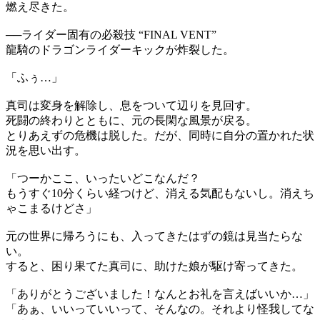
燃え尽きた。
──ライダー固有の必殺技 “FINAL VENT”
龍騎のドラゴンライダーキックが炸裂した。
「ふぅ…」
真司は変身を解除し、息をついて辺りを見回す。
死闘の終わりとともに、元の長閑な風景が戻る。
とりあえずの危機は脱した。だが、同時に自分の置かれた状
況を思い出す。
「つーかここ、いったいどこなんだ？
もうすぐ10分くらい経つけど、消える気配もないし。消えち
ゃこまるけどさ」
元の世界に帰ろうにも、入ってきたはずの鏡は見当たらな
い。
すると、困り果てた真司に、助けた娘が駆け寄ってきた。
「ありがとうございました！なんとお礼を言えばいいか…」
「あぁ、いいっていいって、そんなの。それより怪我してな