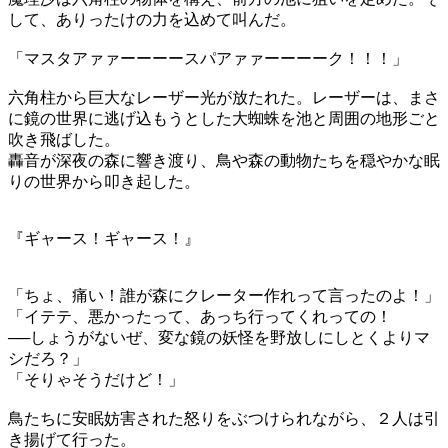
して、ありったけの力を込めて叫んだ。
「マスタアァァーーーースパアァァーーーーク！！！」
六角柱から巨大なレーザー光が放たれた。レーザーは、まさ
に鏡の世界に逃げ込もうとした大蜘蛛を池と周囲の地形ごと
吹き飛ばした。
轟音が深夜の森に響き渡り、鳥や森の動物たちを穏やかな眠
りの世界から叩き起した。
『ギャース！ギャース！』
「ちょ、痛い！誰が森にクレーター作れって言ったのよ！」
「イテテ、悪かったって、あっち行ってくれっての！
──しょうがないぜ、変な鏡の妖怪を野放しにしとくよりマ
シだろ？」
「そりゃそうだけど！」
鳥たちに安眠妨害された怒りをぶつけられながら、２人は引
き揚げて行った。