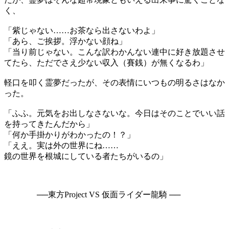
く、
「紫じゃない……お茶なら出さないわよ」
「あら、ご挨拶。浮かない顔ね」
「当り前じゃない。こんな訳わかんない連中に好き放題させ
てたら、ただでさえ少ない収入（賽銭）が無くなるわ」
軽口を叩く霊夢だったが、その表情にいつもの明るさはなか
った。
「ふふ。元気をお出しなさないな。今日はそのことでいい話
を持ってきたんだから」
「何か手掛かりがわかったの！？」
「ええ。実は外の世界にね……
鏡の世界を根城にしている者たちがいるの」
──東方Project VS 仮面ライダー龍騎 ──