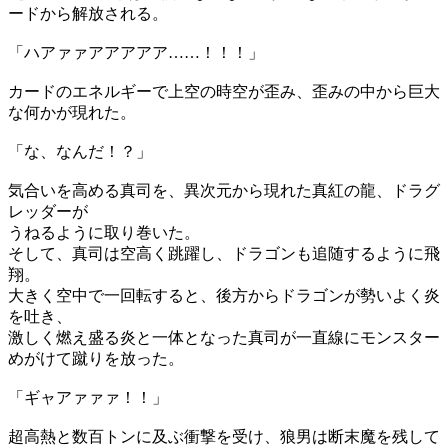
ードから解放される。
「ハアァァアアアアア……！！！」
カードのエネルギーで上空の時空が歪み、歪みの中から巨大
な何かが現れた。
「な、なんだ！？」
気合いを高める真司を、異次元から現れた真紅の龍、ドラグ
レッダーが
うねるように取り巻いた。
そして、真司は空高く跳躍し、ドラゴンも追随するように飛
翔。
大きく空中で一回転すると、後方からドラゴンが勢いよく炎
を吐き、
激しく燃え盛る炎と一体となった真司が一直線にモンスター
めがけて蹴りを放った。
「ギャアァァァ！！」
超高熱と数百トンに及ぶ衝撃を受け、狼男は断末魔を残して