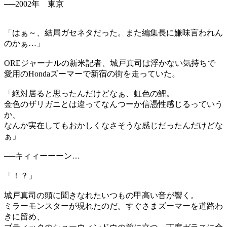
──2002年 東京
「はぁ～、結局ガセネタだった。また編集長に嫌味言われん
のかぁ…」
OREジャーナルの新米記者、城戸真司は浮かない気持ちで
愛用のHondaズーマーで新宿の街を走っていた。
「絶対居ると思ったんだけどなぁ、虹色の鯉。
金色のザリガニとは違ってなんつーか信憑性感じるっていう
か、
なんか実在してもおかしくなさそうな感じだったんだけどな
ぁ」
──キィィーーーン…
「！？」
城戸真司の頭に聞きなれたいつもの甲高い音が響く。
ミラーモンスターが現れたのだ。すぐさまズーマーを道路わ
きに留め、