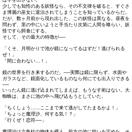
少しでも知性のある妖怪なら、その不文律を破ると、すぐさ
ま博麗の巫女に退治されてしまうことを知っているからだ。
だが、数ヶ月前から現れ出した、この妖怪は異なる。昼夜を
問わず、里の中にいようと手当たり次第に人間を喰らい、妖
怪ですら餌食にする。
そして、その最大の特徴が──
「くそ、月明かりで池が鏡になってるはずだ！逃げられる
ぜ！」
「間に合わない…！」
鏡の世界を行き来するのだ。──実際は鏡に限らず、水面や
ガラスなど、鏡面化しているものなら何にでも出入りできる
──
いったん鏡に逃げ込まれてしまえば、もうなす術はない。大
蜘蛛は、まさに池の中へ飛び込もうとしていた。
「ちくしょう……ここまで来て逃がしてたまるかよ！」
「ちょっと魔理沙、何する気！？」
「行くぜ！恋符──」
魔理沙は六角柱の物体を構え、前方の池に狙いを定めた。そ