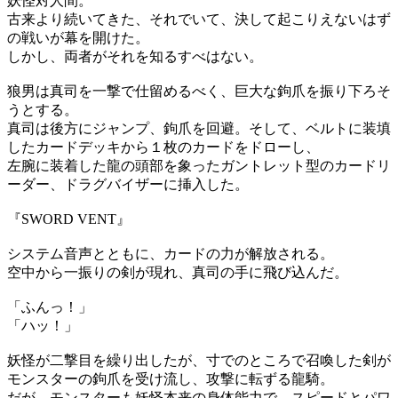
妖怪対人間。
古来より続いてきた、それでいて、決して起こりえないはず
の戦いが幕を開けた。
しかし、両者がそれを知るすべはない。
狼男は真司を一撃で仕留めるべく、巨大な鉤爪を振り下ろそ
うとする。
真司は後方にジャンプ、鉤爪を回避。そして、ベルトに装填
したカードデッキから１枚のカードをドローし、
左腕に装着した龍の頭部を象ったガントレット型のカードリ
ーダー、ドラグバイザーに挿入した。
『SWORD VENT』
システム音声とともに、カードの力が解放される。
空中から一振りの剣が現れ、真司の手に飛び込んだ。
「ふんっ！」
「ハッ！」
妖怪が二撃目を繰り出したが、寸でのところで召喚した剣が
モンスターの鉤爪を受け流し、攻撃に転ずる龍騎。
だが、モンスターも妖怪本来の身体能力で、スピードとパワ