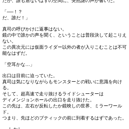
だが、誰も居ないはずの空間に、突然謎の声が響いた。
「──！？
だ、誰だ！」
真司の呼びかけに返事はない。
鏡の中で誰かの声を聞く、ということは普段決して起こりえ
ない。
この異次元には仮面ライダー以外の者が入りこむことは不可
能なはずだ。
「空耳かな…」
出口は目前に迫っていた。
真司は気になりながらもモンスターとの戦いに意識を向け
る。
そして、超高速で走り抜けるライドシューターは
ディメンジョンホールの出口を走り抜けた。
この先は、左右が反転したか鏡映しの世界、ミラーワール
ド。
つまり、先ほどのブティックの前に到着するはずであった。