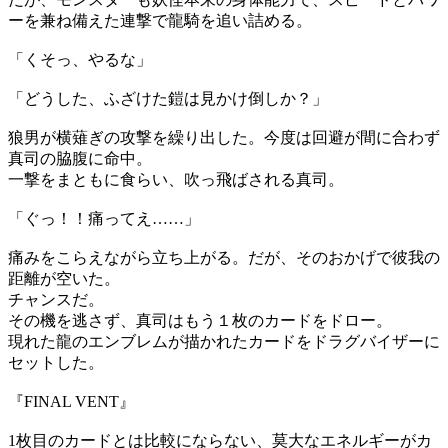
ーを兼ね備えた連撃で龍騎を追い詰める。
「くそっ、やるな」
「どうした、ふざけた鎧は見かけ倒しか？」
狼男が横薙ぎの攻撃を繰り出した。今度は回避が間に合わず
真司の脇腹に命中。
一撃をまともに食らい、吹っ飛ばされる真司。
「ぐっ！！痛ってえ……」
痛みをこらえながら立ち上がる。だが、そのおかげで彼我の
距離が空いた。
チャンスだ。
その機を逃さず、真司はもう１枚のカードをドロー。
現れた龍のエンブレムが描かれたカードをドラグバイザーに
セットした。
『FINAL VENT』
1枚目のカードとは比較にならない、莫大なエネルギーがカ