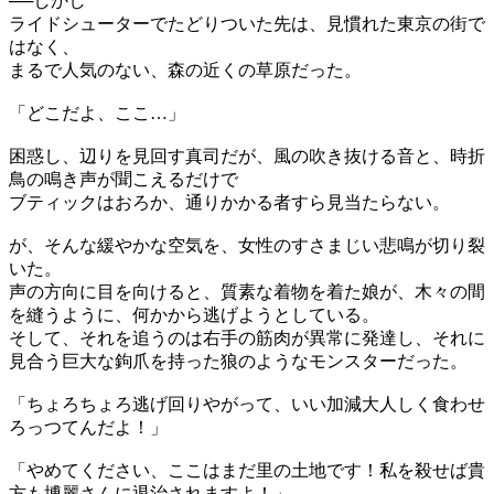
──しかし
ライドシューターでたどりついた先は、見慣れた東京の街で
はなく、
まるで人気のない、森の近くの草原だった。
「どこだよ、ここ…」
困惑し、辺りを見回す真司だが、風の吹き抜ける音と、時折
鳥の鳴き声が聞こえるだけで
ブティックはおろか、通りかかる者すら見当たらない。
が、そんな緩やかな空気を、女性のすさまじい悲鳴が切り裂
いた。
声の方向に目を向けると、質素な着物を着た娘が、木々の間
を縫うように、何かから逃げようとしている。
そして、それを追うのは右手の筋肉が異常に発達し、それに
見合う巨大な鉤爪を持った狼のようなモンスターだった。
「ちょろちょろ逃げ回りやがって、いい加減大人しく食わせ
ろっつてんだよ！」
「やめてください、ここはまだ里の土地です！私を殺せば貴
方も博麗さんに退治されますよ！」