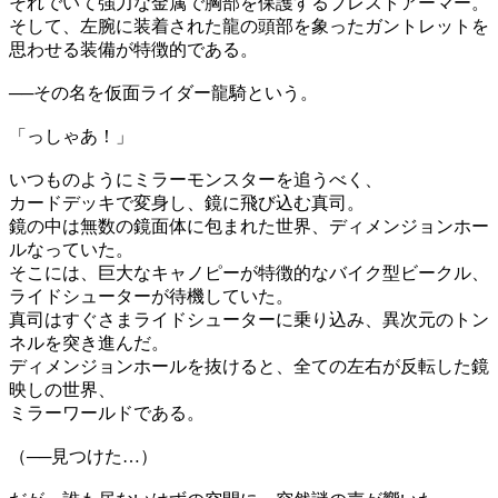
それでいて強力な金属で胸部を保護するブレストアーマー。
そして、左腕に装着された龍の頭部を象ったガントレットを
思わせる装備が特徴的である。
──その名を仮面ライダー龍騎という。
「っしゃあ！」
いつものようにミラーモンスターを追うべく、
カードデッキで変身し、鏡に飛び込む真司。
鏡の中は無数の鏡面体に包まれた世界、ディメンジョンホー
ルなっていた。
そこには、巨大なキャノピーが特徴的なバイク型ビークル、
ライドシューターが待機していた。
真司はすぐさまライドシューターに乗り込み、異次元のトン
ネルを突き進んだ。
ディメンジョンホールを抜けると、全ての左右が反転した鏡
映しの世界、
ミラーワールドである。
（──見つけた…）