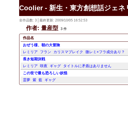
Coolier - 新生・東方創想話ジェ
全作品数
3
最終更新
2009/10/05 16:52:53
作者: 量産型
3 件
作品名
おぜう様、朝の大冒険
レミリア
フラン
カリスマブレイク
微レミ×フラ成分あり？
長き短期決戦
レミリア
咲夜
ギャグ
タイトルに矛盾はありません
この世で最も恐ろしい妖怪
霊夢
紫
藍
ギャグ