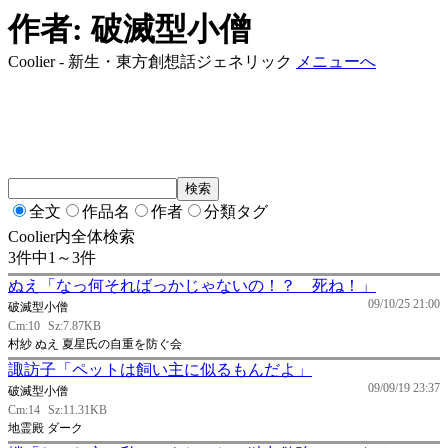
作者: 破滅型小僧
Coolier - 新生・東方創想話ジェネリック
メニューへ
全文
作品名
作者
分類タグ
Coolier内全体検索
3件中1～3件
ぬえ「なっ何そればっかじゃないの！？ 死ね！」
09/10/25 21:00
破滅型小僧
Cm:10
Sz:7.87KB
村紗 ぬえ 夏星氏の自重を防ぐ会
諏訪子「ペットは飼い主に似るもんだよ」
09/09/19 23:37
破滅型小僧
Cm:14
Sz:11.31KB
地霊殿 ダーク