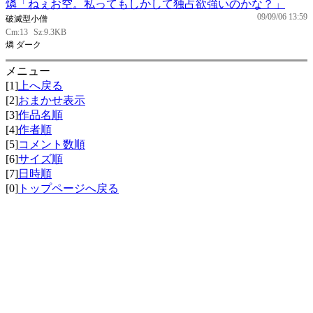
燐「ねぇお空。私ってもしかして独占欲強いのかな？」
09/09/06 13:59
破滅型小僧
Cm:13
Sz:9.3KB
燐 ダーク
メニュー
[1]
上へ戻る
[2]
おまかせ表示
[3]
作品名順
[4]
作者順
[5]
コメント数順
[6]
サイズ順
[7]
日時順
[0]
トップページへ戻る