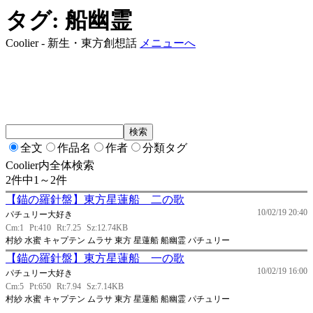
タグ: 船幽霊
Coolier - 新生・東方創想話
メニューへ
全文
作品名
作者
分類タグ
Coolier内全体検索
2件中1～2件
【錨の羅針盤】東方星蓮船 二の歌
10/02/19 20:40
パチュリー大好き
Cm:1
Pt:410
Rt:7.25
Sz:12.74KB
村紗 水蜜 キャプテン ムラサ 東方 星蓮船 船幽霊 パチュリー
【錨の羅針盤】東方星蓮船 一の歌
10/02/19 16:00
パチュリー大好き
Cm:5
Pt:650
Rt:7.94
Sz:7.14KB
村紗 水蜜 キャプテン ムラサ 東方 星蓮船 船幽霊 パチュリー