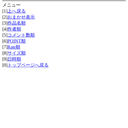
メニュー
[1]
上へ戻る
[2]
おまかせ表示
[3]
作品名順
[4]
作者順
[5]
コメント数順
[6]
POINT順
[7]
Rate順
[8]
サイズ順
[9]
日時順
[0]
トップページへ戻る