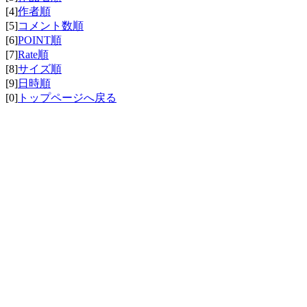
[4]
作者順
[5]
コメント数順
[6]
POINT順
[7]
Rate順
[8]
サイズ順
[9]
日時順
[0]
トップページへ戻る