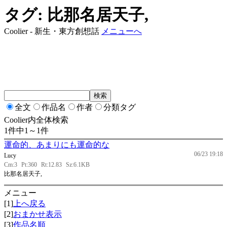
タグ: 比那名居天子,
Coolier - 新生・東方創想話
メニューへ
全文
作品名
作者
分類タグ
Coolier内全体検索
1件中1～1件
運命的、あまりにも運命的な
06/23 19:18
Lucy
Cm:3
Pt:360
Rt:12.83
Sz:6.1KB
比那名居天子,
メニュー
[1]
上へ戻る
[2]
おまかせ表示
[3]
作品名順