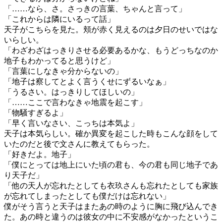
「……なら、さ。さっきの言葉、ちゃんと言って」
「これからは隣にいるって話」
天子がこちらを見た。頬が赤く見えるのは夕日のせいではな
いらしい。
「わざわざはっきりさせる必要あるかな、もうどっちなのか
地子もわかってると思うけど」
「言葉にしなきゃ分からないの」
「地子は察してとよく言うくせにずるいなぁ」
「うるさい。はっきりしてほしいの」
「……ここで言わなきゃ地震を起こす」
「物騒すぎるよ」
「早く言いなさい、こっちは本気よ」
天子は本気らしい。確か異変を起こした時もこんな顔をして
いたのだと後で文さんに教えてもらった。
「好きだよ。地子」
「僕にとっては地上にいた頃の君も、今の君も同じ地子であ
り天子だ」
「他の天人が忘れたとしても衣玖さんも忘れたとしても家族
が忘れてしまったとしても僕だけは忘れない」
僕がそう言うと天子はまたあの時のように胸に飛び込んでき
た。あの時と違うのは彼女の中に不安感がなかったというこ