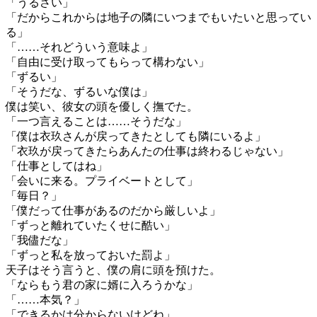
「うるさい」
「だからこれからは地子の隣にいつまでもいたいと思ってい
る」
「……それどういう意味よ」
「自由に受け取ってもらって構わない」
「ずるい」
「そうだな、ずるいな僕は」
僕は笑い、彼女の頭を優しく撫でた。
「一つ言えることは……そうだな」
「僕は衣玖さんが戻ってきたとしても隣にいるよ」
「衣玖が戻ってきたらあんたの仕事は終わるじゃない」
「仕事としてはね」
「会いに来る。プライベートとして」
「毎日？」
「僕だって仕事があるのだから厳しいよ」
「ずっと離れていたくせに酷い」
「我儘だな」
「ずっと私を放っておいた罰よ」
天子はそう言うと、僕の肩に頭を預けた。
「ならもう君の家に婿に入ろうかな」
「……本気？」
「できるかは分からないけどね」