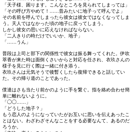
「天子様、困ります。こんなところを見られてしまっては」
「その呼び方やめて！……昔みたいに地子って呼んでよ」
その名前を呼んでしまったら彼女は彼女ではなくなってしま
う。天人ではなかった頃の地子に戻ってしまう。
しかし彼女の思いに応えなければならない。
「二人きりの時だけでいいか、地子」
「……うん」
普段は上司と部下の関係性で彼女は振る舞ってくれた。伊吹
萃香が来た時は面倒くさいからと対応を任され、衣玖さんの
様子を見に行く際は一緒に付き添う。
衣玖さんは元気そうで後暫くしたら復帰できると話してい
た。その帰り道のことであった。
僕達はさも当たり前かのように手を繋ぐ。指を絡め合わせ簡
単に離れないように。
「◯◯……」
「どうした地子？」
もう恋人のようになっていたがお互いに思いを伝えあったこ
とはない。わざわざそんなことをする必要なんて、あるのだ
ろうか。