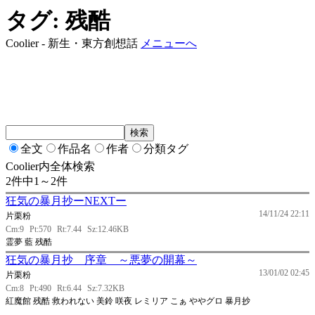
タグ: 残酷
Coolier - 新生・東方創想話
メニューへ
全文
作品名
作者
分類タグ
Coolier内全体検索
2件中1～2件
狂気の暴月抄ーNEXTー
14/11/24 22:11
片栗粉
Cm:9
Pt:570
Rt:7.44
Sz:12.46KB
霊夢 藍 残酷
狂気の暴月抄 序章 ～悪夢の開幕～
13/01/02 02:45
片栗粉
Cm:8
Pt:490
Rt:6.44
Sz:7.32KB
紅魔館 残酷 救われない 美鈴 咲夜 レミリア こぁ ややグロ 暴月抄