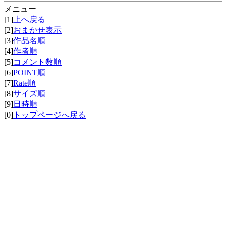
メニュー
[1]
上へ戻る
[2]
おまかせ表示
[3]
作品名順
[4]
作者順
[5]
コメント数順
[6]
POINT順
[7]
Rate順
[8]
サイズ順
[9]
日時順
[0]
トップページへ戻る