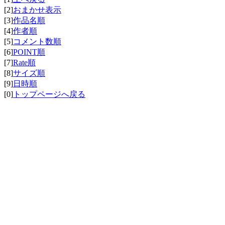
[2]
おまかせ表示
[3]
作品名順
[4]
作者順
[5]
コメント数順
[6]
POINT順
[7]
Rate順
[8]
サイズ順
[9]
日時順
[0]
トップページへ戻る