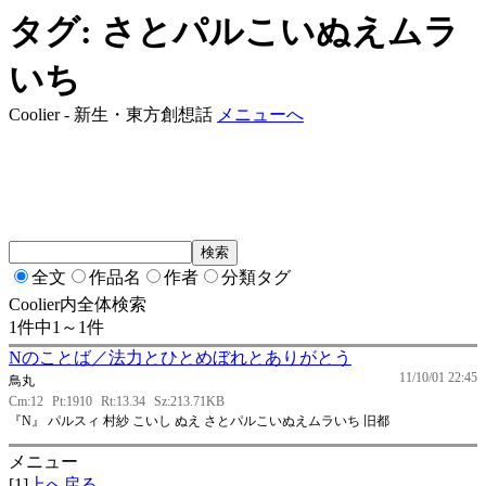
タグ: さとパルこいぬえムラ
いち
Coolier - 新生・東方創想話
メニューへ
全文
作品名
作者
分類タグ
Coolier内全体検索
1件中1～1件
Nのことば／法力とひとめぼれとありがとう
11/10/01 22:45
鳥丸
Cm:12
Pt:1910
Rt:13.34
Sz:213.71KB
『N』 パルスィ 村紗 こいし ぬえ さとパルこいぬえムラいち 旧都
メニュー
[1]
上へ戻る