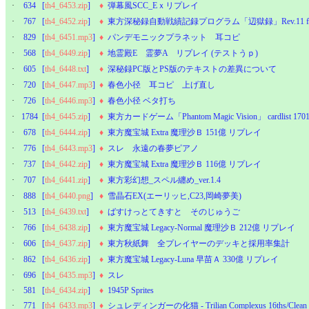
·
634
[
th4_6453.zip
]
♦
弾幕風SCC_Eｘリプレイ
·
767
[
th4_6452.zip
]
♦
東方深秘録自動戦績記録プログラム「辺獄録」Rev.11 for v
·
829
[
th4_6451.mp3
]
♦
パンデモニックプラネット 耳コピ
·
568
[
th4_6449.zip
]
♦
地霊殿E 霊夢A リプレイ (テストうｐ)
·
605
[
th4_6448.txt
]
♦
深秘録PC版とPS版のテキストの差異について
·
720
[
th4_6447.mp3
]
♦
春色小径 耳コピ 上げ直し
·
726
[
th4_6446.mp3
]
♦
春色小径 ベタ打ち
·
1784
[
th4_6445.zip
]
♦
東方カードゲーム「Phantom Magic Vision」 cardlist 170
·
678
[
th4_6444.zip
]
♦
東方魔宝城 Extra 魔理沙Ｂ 151億 リプレイ
·
776
[
th4_6443.mp3
]
♦
スレ 永遠の春夢ピアノ
·
737
[
th4_6442.zip
]
♦
東方魔宝城 Extra 魔理沙Ｂ 116億 リプレイ
·
707
[
th4_6441.zip
]
♦
東方彩幻想_スペル纏め_ver.1.4
·
888
[
th4_6440.png
]
♦
雪晶石EX(エーリッヒ,C23,岡崎夢美)
·
513
[
th4_6439.txt
]
♦
ばすけっとてきすと そのじゅうご
·
766
[
th4_6438.zip
]
♦
東方魔宝城 Legacy-Normal 魔理沙Ｂ 212億 リプレイ
·
606
[
th4_6437.zip
]
♦
東方秋紙舞 全プレイヤーのデッキと採用率集計
·
862
[
th4_6436.zip
]
♦
東方魔宝城 Legacy-Luna 早苗Ａ 330億 リプレイ
·
696
[
th4_6435.mp3
]
♦
スレ
·
581
[
th4_6434.zip
]
♦
1945P Sprites
·
771
[
th4_6433.mp3
]
♦
シュレディンガーの化猫 - Trilian Complexus 16ths/Clean F