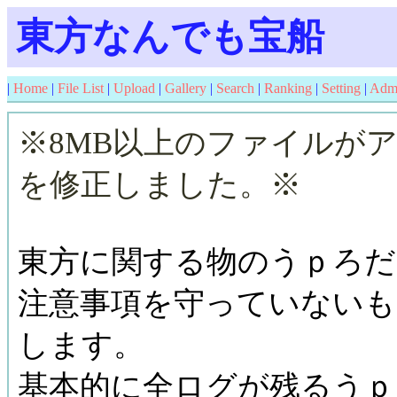
東方なんでも宝船
|
Home
|
File List
|
Upload
|
Gallery
|
Search
|
Ranking
|
Setting
|
Adm
※8MB以上のファイルが
を修正しました。※
東方に関する物のうｐろだ
注意事項を守っていないも
します。
基本的に全ログが残るうｐ