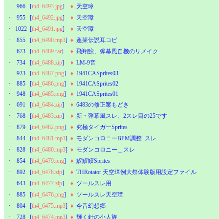
·
966
[
th4_6493.jpg
]
♦
天空璋
·
955
[
th4_6492.jpg
]
♦
天空璋
·
1022
[
th4_6491.jpg
]
♦
天空璋
·
855
[
th4_6490.mp3
]
♦
蓬莱伝説耳コピ
·
673
[
th4_6489.rar
]
♦
飛翔鮫、弾幕風自機のリメイク
·
734
[
th4_6488.zip
]
♦
LM-9音
·
923
[
th4_6487.png
]
♦
1941CASprites03
·
885
[
th4_6486.png
]
♦
1941CASprites02
·
948
[
th4_6485.png
]
♦
1941CASprites01
·
691
[
th4_6484.zip
]
♦
6483の修正案もどき
·
768
[
th4_6483.zip
]
♦
新・弾幕風スレ、2スレ目の25です
·
879
[
th4_6482.png
]
♦
究極タイガーSprites
·
844
[
th4_6481.mp3
]
♦
モダンコロニーBPM調整_スレ
·
828
[
th4_6480.mp3
]
♦
モダンコロニー＿スレ
·
854
[
th4_6479.png
]
♦
鮫鮫鮫Sprites
·
892
[
th4_6478.zip
]
♦
THRotator 天空璋例大祭体験版用設定ファイル
·
643
[
th4_6477.zip
]
♦
ツールスレ用
·
885
[
th4_6476.png
]
♦
ツールスレ天空璋
·
804
[
th4_6475.mp3
]
♦
今昔幻想郷
·
728
[
th4_6474.mp3
]
♦
輝く針の小人族