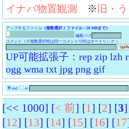
イナバ物置観測
※
旧・う
アップするファイル
（複数選択 2 ファイル / 20 MBまで）
編集パス
コメント（※複数選択時は同一コメント/URIはオートリンク ）
UP可能拡張子：rep zip lzh rar
ogg wma txt jpg png gif
and
or
[<< 1000] [
< 前
] [
1
] [
2
] [
3
]
[
12
] [
13
] [
14
] [
15
] [
16
] [
17