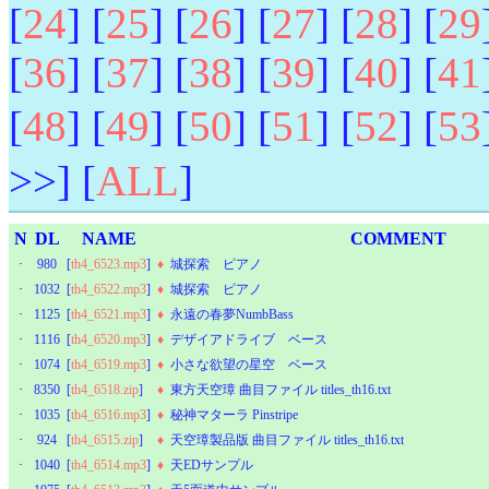
[
24
] [
25
] [
26
] [
27
] [
28
] [
29
[
36
] [
37
] [
38
] [
39
] [
40
] [
41
[
48
] [
49
] [
50
] [
51
] [
52
] [
53
>>] [
ALL
]
N
DL
NAME
COMMENT
·
980
[
th4_6523.mp3
]
♦
城探索 ピアノ
·
1032
[
th4_6522.mp3
]
♦
城探索 ピアノ
·
1125
[
th4_6521.mp3
]
♦
永遠の春夢NumbBass
·
1116
[
th4_6520.mp3
]
♦
デザイアドライブ ベース
·
1074
[
th4_6519.mp3
]
♦
小さな欲望の星空 ベース
·
8350
[
th4_6518.zip
]
♦
東方天空璋 曲目ファイル titles_th16.txt
·
1035
[
th4_6516.mp3
]
♦
秘神マターラ Pinstripe
·
924
[
th4_6515.zip
]
♦
天空璋製品版 曲目ファイル titles_th16.txt
·
1040
[
th4_6514.mp3
]
♦
天EDサンプル