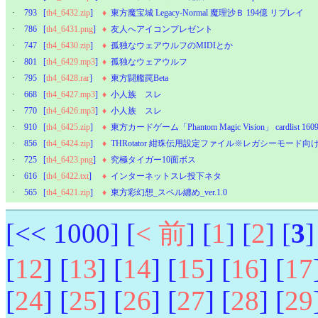
·
793
[
th4_6432.zip
]
♦
東方魔宝城 Legacy-Normal 魔理沙Ｂ 194億 リプレイ
·
786
[
th4_6431.png
]
♦
友人へアイコンプレゼント
·
747
[
th4_6430.zip
]
♦
孤独なウェアウルフのMIDIとか
·
801
[
th4_6429.mp3
]
♦
孤独なウェアウルフ
·
795
[
th4_6428.rar
]
♦
東方闘艦罠Beta
·
668
[
th4_6427.mp3
]
♦
小人族 スレ
·
770
[
th4_6426.mp3
]
♦
小人族 スレ
·
910
[
th4_6425.zip
]
♦
東方カードゲーム「Phantom Magic Vision」 cardlist 160
·
856
[
th4_6424.zip
]
♦
THRotator 紺珠伝用設定ファイル※レガシーモード向
·
725
[
th4_6423.png
]
♦
究極タイガー10面ボス
·
616
[
th4_6422.txt
]
♦
インターネットスレ投下ネタ
·
565
[
th4_6421.zip
]
♦
東方彩幻想_スペル纏め_ver.1.0
[<< 1000] [
< 前
] [
1
] [
2
] [
3
]
[
12
] [
13
] [
14
] [
15
] [
16
] [
17
[
24
] [
25
] [
26
] [
27
] [
28
] [
29