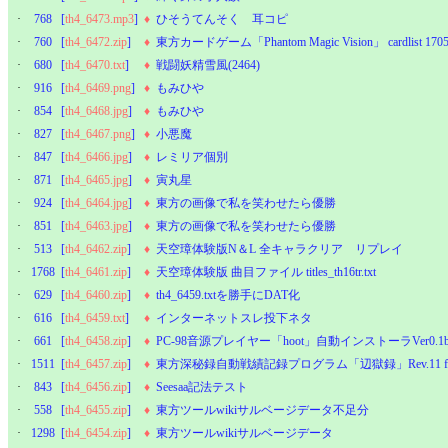
·
768
[
th4_6473.mp3
]
♦
ひそうてんそく 耳コピ
·
760
[
th4_6472.zip
]
♦
東方カードゲーム「Phantom Magic Vision」 cardlist 170
·
680
[
th4_6470.txt
]
♦
戦闘妖精雪風(2464)
·
916
[
th4_6469.png
]
♦
もみひや
·
854
[
th4_6468.jpg
]
♦
もみひや
·
827
[
th4_6467.png
]
♦
小悪魔
·
847
[
th4_6466.jpg
]
♦
レミリア個別
·
871
[
th4_6465.jpg
]
♦
寅丸星
·
924
[
th4_6464.jpg
]
♦
東方の画像で私を笑わせたら優勝
·
851
[
th4_6463.jpg
]
♦
東方の画像で私を笑わせたら優勝
·
513
[
th4_6462.zip
]
♦
天空璋体験版N＆L 全キャラクリア リプレイ
·
1768
[
th4_6461.zip
]
♦
天空璋体験版 曲目ファイル titles_th16tr.txt
·
629
[
th4_6460.zip
]
♦
th4_6459.txtを勝手にDAT化
·
616
[
th4_6459.txt
]
♦
インターネットスレ投下ネタ
·
661
[
th4_6458.zip
]
♦
PC-98音源プレイヤー「hoot」自動インストーラVer0
·
1511
[
th4_6457.zip
]
♦
東方深秘録自動戦績記録プログラム「辺獄録」Rev.11 for v
·
843
[
th4_6456.zip
]
♦
Seesaa記法テスト
·
558
[
th4_6455.zip
]
♦
東方ツールwikiサルベージデータ不足分
·
1298
[
th4_6454.zip
]
♦
東方ツールwikiサルベージデータ