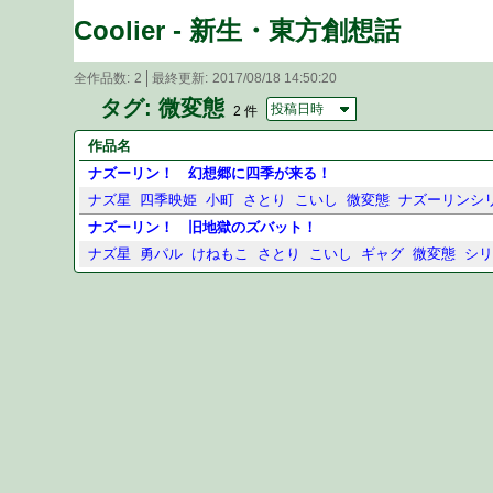
Coolier - 新生・東方創想話
全作品数
2
最終更新
2017/08/18 14:50:20
タグ: 微変態
投稿日時
2 件
作品名
ナズーリン！ 幻想郷に四季が来る！
ナズ星
四季映姫
小町
さとり
こいし
微変態
ナズーリンシ
ナズーリン！ 旧地獄のズバット！
ナズ星
勇パル
けねもこ
さとり
こいし
ギャグ
微変態
シ