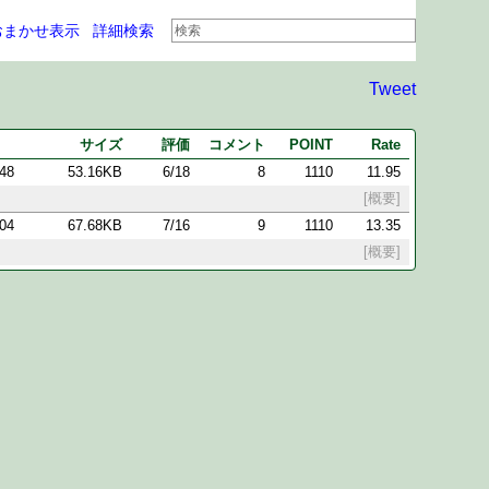
おまかせ表示
詳細検索
Tweet
サイズ
評価
コメント
POINT
Rate
:48
53.16KB
6/18
8
1110
11.95
[概要]
:04
67.68KB
7/16
9
1110
13.35
[概要]