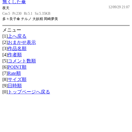
無くした傘
12/09/29 21:07
夜天
Cm:5
Pt:230
Rt:5.1
Sz:5.35KB
多々良子傘 チルノ 大妖精 岡崎夢美
メニュー
[1]
上へ戻る
[2]
おまかせ表示
[3]
作品名順
[4]
作者順
[5]
コメント数順
[6]
POINT順
[7]
Rate順
[8]
サイズ順
[9]
日時順
[0]
トップページへ戻る