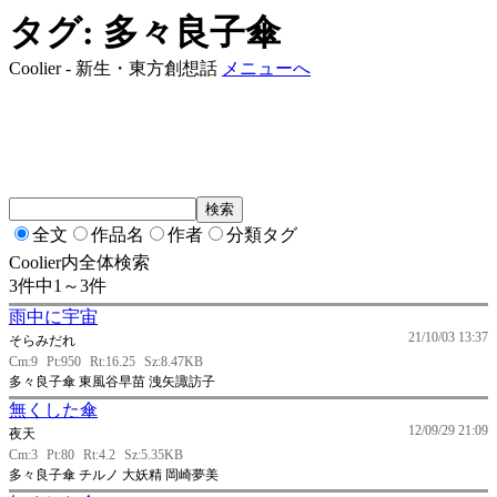
タグ: 多々良子傘
Coolier - 新生・東方創想話
メニューへ
全文
作品名
作者
分類タグ
Coolier内全体検索
3件中1～3件
雨中に宇宙
21/10/03 13:37
そらみだれ
Cm:9
Pt:950
Rt:16.25
Sz:8.47KB
多々良子傘 東風谷早苗 洩矢諏訪子
無くした傘
12/09/29 21:09
夜天
Cm:3
Pt:80
Rt:4.2
Sz:5.35KB
多々良子傘 チルノ 大妖精 岡崎夢美