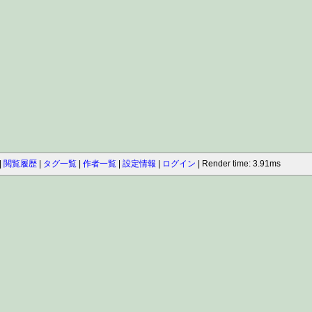
閲覧履歴
タグ一覧
作者一覧
設定情報
ログイン
Render time: 3.91ms