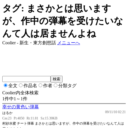
タグ: まさかとは思います
が、作中の弾幕を受けたいな
んて人は居ませんよね
Coolier - 新生・東方創想話
メニューへ
全文
作品名
作者
分類タグ
Coolier内全体検索
1件中1～1件
幸せの黄色い弾幕
09/11/10 02:21
はるか
Cm:23
Pt:4050
Rt:11.81
Sz:15.39KB
村紗水蜜 チート弾幕 まさかとは思いますが、作中の弾幕を受けたいなんて人は