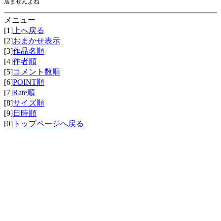
居ませんよね
メニュー
[1]
上へ戻る
[2]
おまかせ表示
[3]
作品名順
[4]
作者順
[5]
コメント数順
[6]
POINT順
[7]
Rate順
[8]
サイズ順
[9]
日時順
[0]
トップページへ戻る