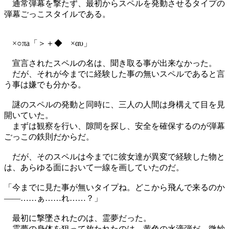
通常弾幕を撃たず、最初からスペルを発動させるタイプの
弾幕ごっこスタイルである。
×○πа「＞＋◆ ×αυ」
宣言されたスペルの名は、聞き取る事が出来なかった。
だが、それが今までに経験した事の無いスペルであると言
う事は嫌でも分かる。
謎のスペルの発動と同時に、三人の人間は身構えて目を見
開いていた。
まずは観察を行い、隙間を探し、安全を確保するのが弾幕
ごっこの鉄則だからだ。
だが、そのスペルは今までに彼女達が異変で経験した物と
は、あらゆる面において一線を画していたのだ。
「今までに見た事が無いタイプね。どこから飛んで来るのか
――……ぁ……れ……？」
最初に撃墜されたのは、霊夢だった。
霊夢の身体を狙って放たれたのは、黄色の水滴弾だ。微妙