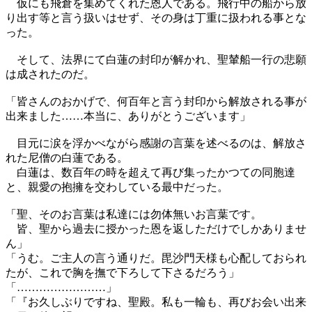
仮にも飛倉を集めてくれた恩人である。飛行中の船から放
り出す等と言う扱いはせず、その身は丁重に扱われる事とな
った。
そして、法界にて白蓮の封印が解かれ、聖輦船一行の悲願
は成されたのだ。
「皆さんのおかげで、何百年と言う封印から解放される事が
出来ました……本当に、ありがとうございます」
目元に涙を浮かべながら感謝の言葉を述べるのは、解放さ
れた尼僧の白蓮である。
白蓮は、数百年の時を超えて再び集ったかつての同胞達
と、親愛の抱擁を交わしている最中だった。
「聖、そのお言葉は私達には勿体無いお言葉です。
皆、聖から過去に授かった恩を返しただけでしかありませ
ん」
「うむ。ご主人の言う通りだ。毘沙門天様も心配しておられ
たが、これで胸を撫で下ろして下さるだろう」
「……………………」
「『お久しぶりですね、聖殿。私も一輪も、再びお会い出来