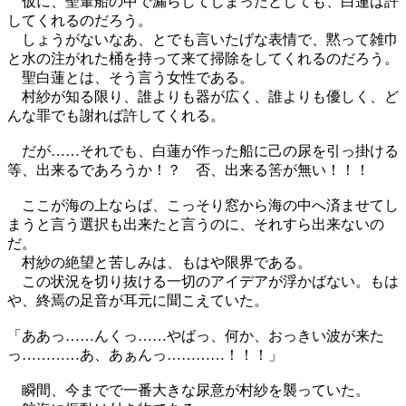
仮に、聖輦船の中で漏らしてしまったとしても、白蓮は許
してくれるのだろう。
しょうがないなあ、とでも言いたげな表情で、黙って雑巾
と水の注がれた桶を持って来て掃除をしてくれるのだろう。
聖白蓮とは、そう言う女性である。
村紗が知る限り、誰よりも器が広く、誰よりも優しく、ど
んな罪でも謝れば許してくれる。
だが……それでも、白蓮が作った船に己の尿を引っ掛ける
等、出来るであろうか！？ 否、出来る筈が無い！！！
ここが海の上ならば、こっそり窓から海の中へ済ませてし
まうと言う選択も出来たと言うのに、それすら出来ないの
だ。
村紗の絶望と苦しみは、もはや限界である。
この状況を切り抜ける一切のアイデアが浮かばない。もは
や、終焉の足音が耳元に聞こえていた。
「ああっ……んくっ……やばっ、何か、おっきい波が来た
っ…………あ、あぁんっ…………！！！」
瞬間、今までで一番大きな尿意が村紗を襲っていた。