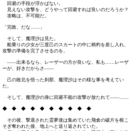
回避の手段が浮かばない。
見えない攻撃を、どうやって回避すれば良いのだろうか？
攻略は、不可能だ。
「完敗、だな……」
そして、魔理沙は見た。
船乗りの少女が三度己のスカートの中に柄杓を差し入れ、
攻撃の準備を完了させるのを。
――出来るなら、レーザーの方が良いな。私も……レーザ
ーが、好きだからさ――
己の敗北を悟った刹那、魔理沙はその様な事を考えてい
た。
そして、魔理沙の身に回避不能の攻撃が放たれて――……
◆ ◆ ◆ ◆ ◆ ◆ ◆ ◆ ◆ ◆
その後、撃退された霊夢達は集めていた飛倉の破片を根こ
そぎ奪われた後、地上へと送り返されていた。