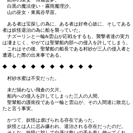
白黒の魔法使い・霧雨魔理沙。
山の巫女・東風谷早苗。
ある者は宝探しの為に、ある者は好奇心故に、そしてある
者は妖怪退治の為に船を襲っていた。
ナズーリンと一輪&雲山が応戦をするも、襲撃者達の実力
は凄まじく、やがては聖輦船内部への侵入を許してしまう。
これはその後、聖輦船の船長である村紗が三人の侵入者と
遭遇した際の出来事である。
◆ ◆ ◆ ◆ ◆ ◆ ◆ ◆ ◆ ◆
村紗水蜜は不安だった。
未だ揃わない飛倉の欠片。
船内への侵入を許してしまった三人の人間。
聖輦船の護衛役である一輪と雲山が、その人間達に敗北し
たと言う事実。
かつて、妖怪は虐げられる存在であった。
妖怪とは人に忌み嫌われ、退治される存在だったのだ。
そんな、妖怪に対して白蓮は救いの手を差し伸べてくれ