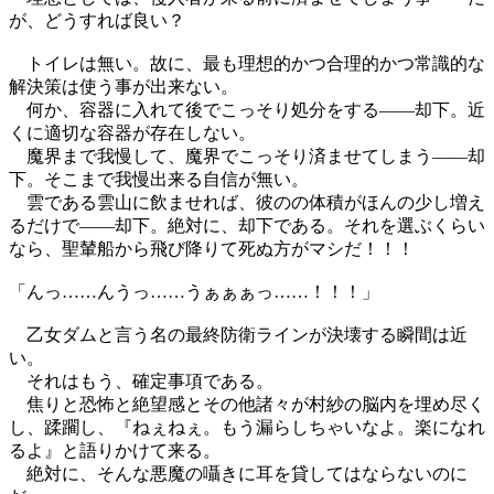
が、どうすれば良い？
トイレは無い。故に、最も理想的かつ合理的かつ常識的な
解決策は使う事が出来ない。
何か、容器に入れて後でこっそり処分をする――却下。近
くに適切な容器が存在しない。
魔界まで我慢して、魔界でこっそり済ませてしまう――却
下。そこまで我慢出来る自信が無い。
雲である雲山に飲ませれば、彼のの体積がほんの少し増え
るだけで――却下。絶対に、却下である。それを選ぶくらい
なら、聖輦船から飛び降りて死ぬ方がマシだ！！！
「んっ……んうっ……うぁぁぁっ……！！！」
乙女ダムと言う名の最終防衛ラインが決壊する瞬間は近
い。
それはもう、確定事項である。
焦りと恐怖と絶望感とその他諸々が村紗の脳内を埋め尽く
し、蹂躙し、『ねぇねぇ。もう漏らしちゃいなよ。楽になれ
るよ』と語りかけて来る。
絶対に、そんな悪魔の囁きに耳を貸してはならないのに