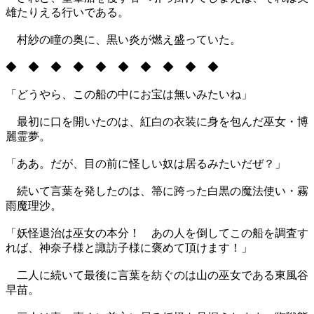
雄たりえる行いである。
村紗の瞳の奥に、黒い炎が燃え盛っていた。
◆ ◆ ◆ ◆ ◆ ◆ ◆ ◆ ◆ ◆
「どうやら、この船の中にお宝は無いみたいね」
最初に口を開いたのは、紅白の衣装に身を包んだ巫女・博
麗霊夢。
「ああ。だが、目の前に怪しい奴は居るみたいだぜ？」
続いて言葉を発したのは、箒に跨った白黒の魔法使い・霧
雨魔理沙。
「妖怪退治は巫女の本分！ あの人を倒してこの船を調査す
れば、神奈子様と諏訪子様に褒めて頂けます！」
二人に続いて最後に言葉を紡ぐのは山の巫女である東風谷
早苗。