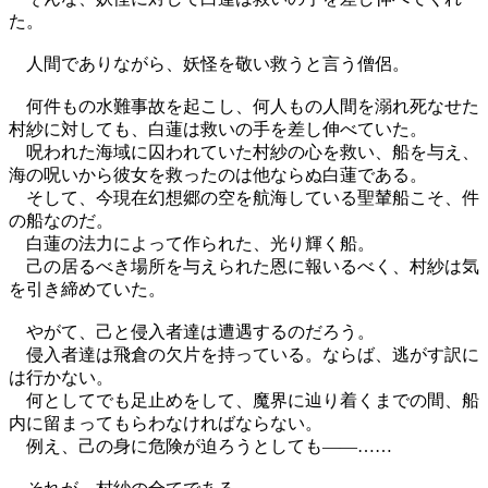
た。
人間でありながら、妖怪を敬い救うと言う僧侶。
何件もの水難事故を起こし、何人もの人間を溺れ死なせた
村紗に対しても、白蓮は救いの手を差し伸べていた。
呪われた海域に囚われていた村紗の心を救い、船を与え、
海の呪いから彼女を救ったのは他ならぬ白蓮である。
そして、今現在幻想郷の空を航海している聖輦船こそ、件
の船なのだ。
白蓮の法力によって作られた、光り輝く船。
己の居るべき場所を与えられた恩に報いるべく、村紗は気
を引き締めていた。
やがて、己と侵入者達は遭遇するのだろう。
侵入者達は飛倉の欠片を持っている。ならば、逃がす訳に
は行かない。
何としてでも足止めをして、魔界に辿り着くまでの間、船
内に留まってもらわなければならない。
例え、己の身に危険が迫ろうとしても――……