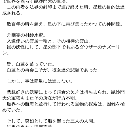
で世界を照らす毘沙門天の宝塔。
この両者を法界の封印まで運び終えた時、星達の目的は達
成される。
数百年の時を超え、星の下に再び集ったかつての仲間達。
舟幽霊の村紗水蜜。
入道使いの雲居一輪と、その相棒の雲山。
鼠の妖怪にして、星の部下でもあるダウザーのナズーリ
ン。
皆、白蓮を慕っていた。
白蓮との再会こそが、彼女達の悲願であった。
しかし、事は簡単には進まない。
悪戯好きの妖精によって飛倉の欠片は持ち去られ、毘沙門
天の宝塔もまたその所在が行方不明。
魔界への航海と並行して行われる宝物の探索は、困難を極
めていた。
そして、突如として船を襲った三人の人間。
結界の巫女・博麗霊夢。