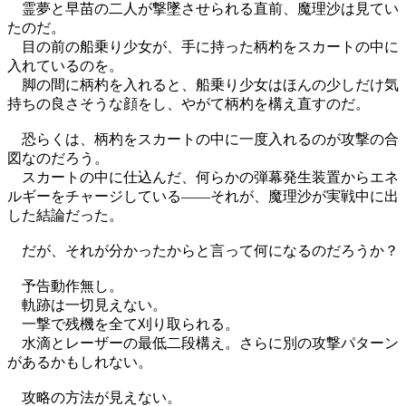
霊夢と早苗の二人が撃墜させられる直前、魔理沙は見てい
たのだ。
目の前の船乗り少女が、手に持った柄杓をスカートの中に
入れているのを。
脚の間に柄杓を入れると、船乗り少女はほんの少しだけ気
持ちの良さそうな顔をし、やがて柄杓を構え直すのだ。
恐らくは、柄杓をスカートの中に一度入れるのが攻撃の合
図なのだろう。
スカートの中に仕込んだ、何らかの弾幕発生装置からエネ
ルギーをチャージしている――それが、魔理沙が実戦中に出
した結論だった。
だが、それが分かったからと言って何になるのだろうか？
予告動作無し。
軌跡は一切見えない。
一撃で残機を全て刈り取られる。
水滴とレーザーの最低二段構え。さらに別の攻撃パターン
があるかもしれない。
攻略の方法が見えない。