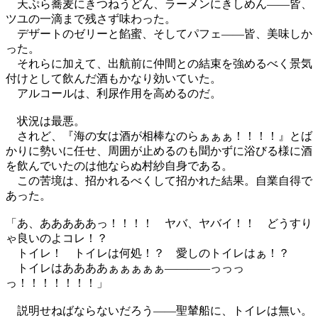
天ぷら蕎麦にきつねうどん、ラーメンにきしめん――皆、
ツユの一滴まで残さず味わった。
デザートのゼリーと餡蜜、そしてパフェ――皆、美味しか
った。
それらに加えて、出航前に仲間との結束を強めるべく景気
付けとして飲んだ酒もかなり効いていた。
アルコールは、利尿作用を高めるのだ。
状況は最悪。
されど、『海の女は酒が相棒なのらぁぁぁ！！！！』とば
かりに勢いに任せ、周囲が止めるのも聞かずに浴びる様に酒
を飲んでいたのは他ならぬ村紗自身である。
この苦境は、招かれるべくして招かれた結果。自業自得で
あった。
「あ、あああああっ！！！！ ヤバ、ヤバイ！！ どうすり
ゃ良いのよコレ！？
トイレ！ トイレは何処！？ 愛しのトイレはぁ！？
トイレはああああぁぁぁぁぁ――――っっっ
っ！！！！！！！」
説明せねばならないだろう――聖輦船に、トイレは無い。