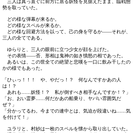
三人は真っ直ぐに前方に居る妖怪を見据えたまま、臨戦態
勢を取っていた。
どの様な弾幕が来るか。
どの様なスペルが来るか。
どの様な回避方法を以って、己の身を守るか――それが、
三人の全てである。
ゆらりと、三人の眼前に立つ少女が顔を上げた。
その表情――否、形相は鬼神の如き憤怒の相であった。
あるいは、この世全ての絶望と悲嘆を一口に飲み干したの
かの様でもあった。
「ひぃっ！！！ や、やだっ！？ 何なんですかあの人
は！？
あれも……妖怪！？ 私が倒すべき相手なんですか！？」
「お、おい霊夢……何だかあの船乗り、ヤバい雰囲気だ
ぜ？」
「分かってるわ。今までの連中とは、気迫が段違いね……気
を付けて！」
ユラリと、村紗は一枚のスペルを懐から取り出していた。