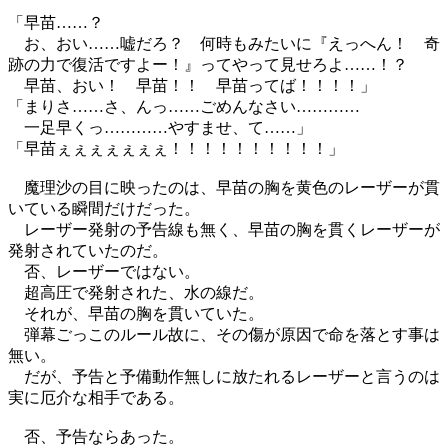
「早苗……？
お、おい……嘘だろ？ 何時もみたいに『えっへん！ 奇
跡の力で復活ですよー！』ってやって見せろよ……！？
早苗、おい！ 早苗！！ 早苗ってば！！！！」
「まりさ……さ、んっ……ごめんなさい…………
一足早くっ…………やすませ、て……」
「早苗ぇぇぇぇぇぇぇ！！！！！！！！！！」
魔理沙の目に映ったのは、早苗の胸を黄色のレーザーが貫
いている瞬間だけだった。
レーザー発射の予告線も無く、早苗の胸を貫くレーザーが
発射されていたのだ。
否、レーザーではない。
超高圧で発射された、水の線だ。
それが、早苗の胸を貫いていた。
弾幕ごっこのルール故に、その傷が原因で命を落とす事は
無い。
だが、予告と予備動作無しに放たれるレーザーと言うのは
実に厄介な相手である。
否、予告ならあった。