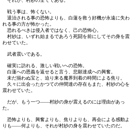
それが、村紗の全てである。
戦う事は、怖くない。
退治される事の恐怖よりも、白蓮を救う好機が永遠に失わ
れる事の方が怖かった。
恐れるべきは侵入者ではなく、己の恐怖心。
村紗は、いずれ始まるであろう死闘を前にしてその身を震
わせていた。
武者震いである。
確実に訪れる、激しい戦いへの恐怖。
白蓮への恩義を返せると言う、悲願達成への興奮。
未だ揃わぬ宝と、迫り来る魔界到着の時間による焦り。
久々に出会ったかつての仲間達の存在もまた、村紗の心を
震わせていた。
だが、もう一つ――村紗の身が震えるのには理由があっ
た。
恐怖よりも、興奮よりも、焦りよりも、再会による感動よ
りも――何よりも、それが村紗の身を震わせていたのだ。