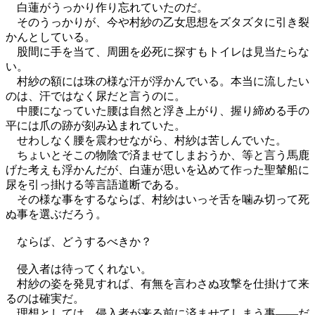
白蓮がうっかり作り忘れていたのだ。
そのうっかりが、今や村紗の乙女思想をズタズタに引き裂
かんとしている。
股間に手を当て、周囲を必死に探すもトイレは見当たらな
い。
村紗の額には珠の様な汗が浮かんでいる。本当に流したい
のは、汗ではなく尿だと言うのに。
中腰になっていた腰は自然と浮き上がり、握り締める手の
平には爪の跡が刻み込まれていた。
せわしなく腰を震わせながら、村紗は苦しんでいた。
ちょいとそこの物陰で済ませてしまおうか、等と言う馬鹿
げた考えも浮かんだが、白蓮が思いを込めて作った聖輦船に
尿を引っ掛ける等言語道断である。
その様な事をするならば、村紗はいっそ舌を噛み切って死
ぬ事を選ぶだろう。
ならば、どうするべきか？
侵入者は待ってくれない。
村紗の姿を発見すれば、有無を言わさぬ攻撃を仕掛けて来
るのは確実だ。
理想としては、侵入者が来る前に済ませてしまう事――だ