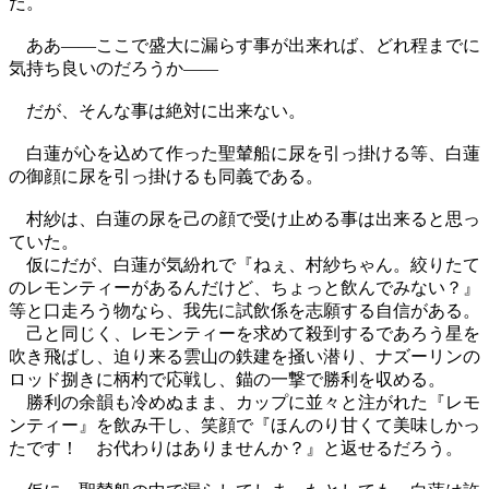
だ。
ああ――ここで盛大に漏らす事が出来れば、どれ程までに
気持ち良いのだろうか――
だが、そんな事は絶対に出来ない。
白蓮が心を込めて作った聖輦船に尿を引っ掛ける等、白蓮
の御顔に尿を引っ掛けるも同義である。
村紗は、白蓮の尿を己の顔で受け止める事は出来ると思っ
ていた。
仮にだが、白蓮が気紛れで『ねぇ、村紗ちゃん。絞りたて
のレモンティーがあるんだけど、ちょっと飲んでみない？』
等と口走ろう物なら、我先に試飲係を志願する自信がある。
己と同じく、レモンティーを求めて殺到するであろう星を
吹き飛ばし、迫り来る雲山の鉄建を掻い潜り、ナズーリンの
ロッド捌きに柄杓で応戦し、錨の一撃で勝利を収める。
勝利の余韻も冷めぬまま、カップに並々と注がれた『レモ
ンティー』を飲み干し、笑顔で『ほんのり甘くて美味しかっ
たです！ お代わりはありませんか？』と返せるだろう。