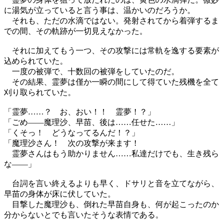
に湯気が立っていると言う事は、温かいのだろうか。
それも、ただの水滴ではない。発射されてから着弾するま
での間、その軌跡が一切見えなかった。
それに加えてもう一つ、その攻撃には常軌を逸する要素が
込められていた。
一度の被弾で、十数回の被弾をしていたのだ。
その結果、霊夢は僅か一瞬の間にして得ていた残機を全て
刈り取られていた。
「霊夢……？ お、おい！！ 霊夢！？」
「ごめ――魔理沙、早苗、後は……任せた……」
「くそっ！ どうなってるんだ！？」
「魔理沙さん！ 次の攻撃が来ます！
霊夢さんはもう助かりません……私達だけでも、生き残ら
な――」
台詞を言い終えるよりも早く、ドサリと音を立てながら、
早苗の身体が床に伏していた。
目撃した魔理沙も、倒れた早苗自身も、何が起こったのか
分からないとでも言いたそうな表情である。