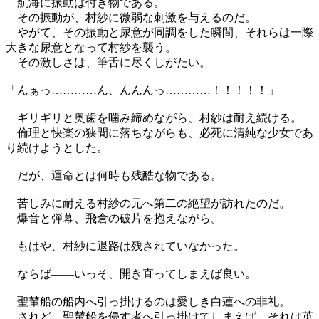
航海に振動は付き物である。
その振動が、村紗に微弱な刺激を与えるのだ。
やがて、その振動と尿意が同調をした瞬間、それらは一際
大きな尿意となって村紗を襲う。
その激しさは、筆舌に尽くしがたい。
「んぁっ…………ん、んんんっ…………！！！！！」
ギリギリと奥歯を噛み締めながら、村紗は耐え続ける。
倫理と快楽の狭間に落ちながらも、必死に清純な少女であ
り続けようとした。
だが、運命とは何時も残酷な物である。
苦しみに耐える村紗の元へ第二の絶望が訪れたのだ。
爆音と弾幕、飛倉の破片を抱えながら。
もはや、村紗に退路は残されていなかった。
ならば――いっそ、開き直ってしまえば良い。
聖輦船の船内へ引っ掛けるのは愛しき白蓮への非礼。
されど、聖輦船を侵す者へ引っ掛けてしまえば、それは英